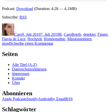
Podcast:
Download
(Duration: 4:28 — 4.1MB)
Subscribe:
RSS
Autor
Veröffentlicht
Kategorien
Schlagwörter
am
Caro
9. Juli 2019
7. Juli 2019
B
,
Caro
Briefe
,
detektei
,
Finger
,
Flavia de Luce
,
Hochzeit
,
Homöopathie
,
Missionarinnen
,
zu
mord
Schreibe einen Kommentar
1809:
Alan
Seiten
Bradley
–
Alle Titel (A-Z)
Todeskuss
Datenschutzerklärung
mit
Impressum
Zuckerguss
Kontakt
Über
Abonnieren
Apple Podcasts
Spotify
Android
by Email
RSS
Schlagwörter