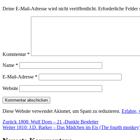
Deine E-Mail-Adresse wird nicht veröffentlicht.
Erforderliche Felder 
Kommentar
*
Name
*
E-Mail-Adresse
*
Website
Diese Website verwendet Akismet, um Spam zu reduzieren.
Erfahre,
Beitragsnavigation
Vorheriger
Zurück
1808: Wulf Dorn – 21 -Dunkle Begleiter
Nächster
Beitrag:
Weiter
1810: J.D. Barker – Das Mädchen im Eis (The fourth monkey
Beitrag: