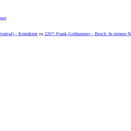
iger
stival) – Krimikiste
zu
2267: Frank Goldammer – Bruch. In eisigen N