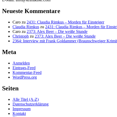
Neueste Kommentare
Caro
zu
2431: Claudia Rimkus – Morden für Einsteiger
Claudia Rimkus
zu
2431: Claudia Rimkus – Morden für Einste
Caro
zu
2373: Alex Beer – Die weiße Stunde
Christoph
zu
2373: Alex Beer – Die weiße Stunde
2364: Interview mit Frank Goldammer (Braunschweiger Krimife
Meta
Anmelden
Eintrags-Feed
Kommentar-Feed
WordPress.org
Seiten
Alle Titel (A-Z)
Datenschutzerklärung
Impressum
Kontakt