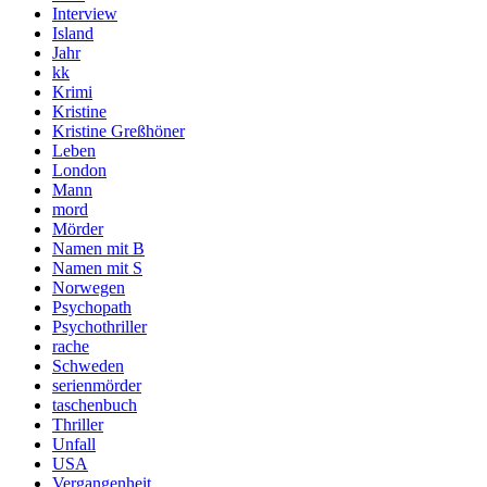
Interview
Island
Jahr
kk
Krimi
Kristine
Kristine Greßhöner
Leben
London
Mann
mord
Mörder
Namen mit B
Namen mit S
Norwegen
Psychopath
Psychothriller
rache
Schweden
serienmörder
taschenbuch
Thriller
Unfall
USA
Vergangenheit