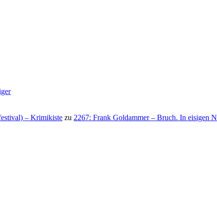
iger
stival) – Krimikiste
zu
2267: Frank Goldammer – Bruch. In eisigen N