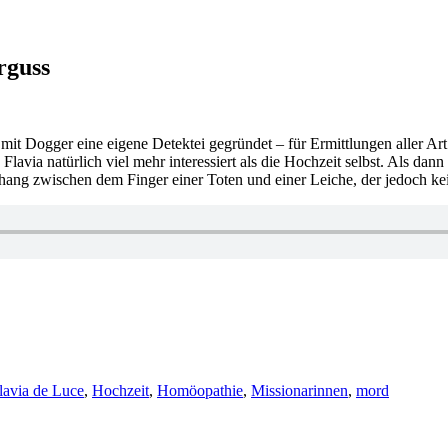
rguss
e mit Dogger eine eigene Detektei gegründet – für Ermittlungen aller A
lavia natürlich viel mehr interessiert als die Hochzeit selbst. Als da
hang zwischen dem Finger einer Toten und einer Leiche, der jedoch kei
lavia de Luce
,
Hochzeit
,
Homöopathie
,
Missionarinnen
,
mord