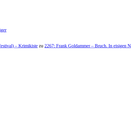
iger
stival) – Krimikiste
zu
2267: Frank Goldammer – Bruch. In eisigen N