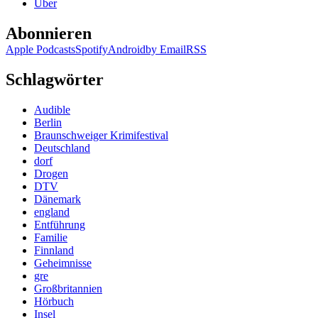
Über
Abonnieren
Apple Podcasts
Spotify
Android
by Email
RSS
Schlagwörter
Audible
Berlin
Braunschweiger Krimifestival
Deutschland
dorf
Drogen
DTV
Dänemark
england
Entführung
Familie
Finnland
Geheimnisse
gre
Großbritannien
Hörbuch
Insel