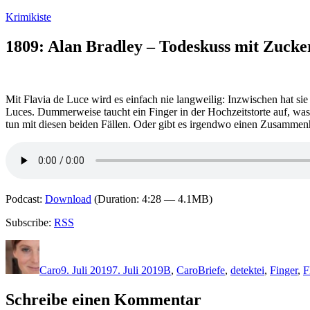
Zum
Krimikiste
Inhalt
springen
1809: Alan Bradley – Todeskuss mit Zucke
Mit Flavia de Luce wird es einfach nie langweilig: Inzwischen hat si
Luces. Dummerweise taucht ein Finger in der Hochzeitstorte auf, was F
tun mit diesen beiden Fällen. Oder gibt es irgendwo einen Zusammen
Podcast:
Download
(Duration: 4:28 — 4.1MB)
Subscribe:
RSS
Autor
Veröffentlicht
Kategorien
Schlagwörter
am
Caro
9. Juli 2019
7. Juli 2019
B
,
Caro
Briefe
,
detektei
,
Finger
,
F
Schreibe einen Kommentar