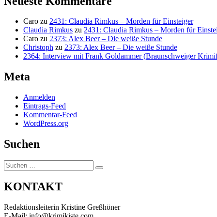
Neueste Kommentare
Caro
zu
2431: Claudia Rimkus – Morden für Einsteiger
Claudia Rimkus
zu
2431: Claudia Rimkus – Morden für Einste
Caro
zu
2373: Alex Beer – Die weiße Stunde
Christoph
zu
2373: Alex Beer – Die weiße Stunde
2364: Interview mit Frank Goldammer (Braunschweiger Krimife
Meta
Anmelden
Eintrags-Feed
Kommentar-Feed
WordPress.org
Suchen
Suchen
Suchen
nach:
KONTAKT
Redaktionsleiterin Kristine Greßhöner
E-Mail: info@krimikiste.com