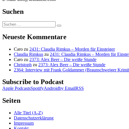
Suchen
Suchen
Suchen
nach:
Neueste Kommentare
Caro
zu
2431: Claudia Rimkus – Morden für Einsteiger
Claudia Rimkus
zu
2431: Claudia Rimkus – Morden für Einste
Caro
zu
2373: Alex Beer – Die weiße Stunde
Christoph
zu
2373: Alex Beer – Die weiße Stunde
2364: Interview mit Frank Goldammer (Braunschweiger Krimife
Subscribe to Podcast
Apple Podcasts
Spotify
Android
by Email
RSS
Seiten
Alle Titel (A-Z)
Datenschutzerklärung
Impressum
Kontakt