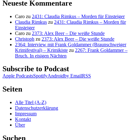
Neueste Kommentare
Caro
zu
2431: Claudia Rimkus – Morden für Einsteiger
Claudia Rimkus
zu
2431: Claudia Rimkus – Morden für
Einsteiger
Caro
zu
2373: Alex Beer – Die weiße Stunde
Christoph
zu
2373: Alex Beer – Die weiße Stunde
2364: Interview mit Frank Goldammer (Braunschweiger
Krimifestival) – Krimikiste
zu
2267: Frank Goldammer –
Bruch. In eisigen Nächten
Subscribe to Podcast
Apple Podcasts
Spotify
Android
by Email
RSS
Seiten
Alle Titel (A-Z)
Datenschutzerklärung
Impressum
Kontakt
Über
Suchen