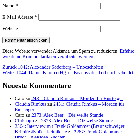
Name
*
E-Mail-Adresse
*
Website
Diese Website verwendet Akismet, um Spam zu reduzieren.
Erfahre,
wie deine Kommentardaten verarbeitet werden.
Beitragsnavigation
Vorheriger
Zurück
1042: Alexander Söderberg – Unbescholten
Nächster
Beitrag:
Weiter
1044: Daniel Kampa (Hg.) – Bis dass der Tod euch scheidet
Beitrag:
Neueste Kommentare
Caro
zu
2431: Claudia Rimkus – Morden für Einsteiger
Claudia Rimkus
zu
2431: Claudia Rimkus – Morden für
Einsteiger
Caro
zu
2373: Alex Beer – Die weiße Stunde
Christoph
zu
2373: Alex Beer – Die weiße Stunde
2364: Interview mit Frank Goldammer (Braunschweiger
Krimifestival) – Krimikiste
zu
2267: Frank Goldammer –
Bruch. In eisigen Nächten