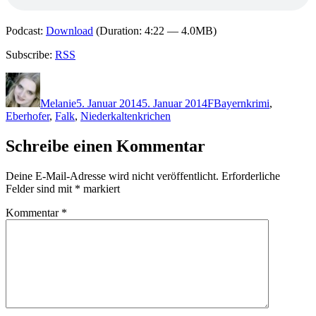
Podcast:
Download
(Duration: 4:22 — 4.0MB)
Subscribe:
RSS
Autor
Veröffentlicht
Kategorien
Schlagwörter
am
Melanie
5. Januar 2014
5. Januar 2014
F
Bayernkrimi
,
Eberhofer
,
Falk
,
Niederkaltenkrichen
Schreibe einen Kommentar
Deine E-Mail-Adresse wird nicht veröffentlicht.
Erforderliche
Felder sind mit
*
markiert
Kommentar
*