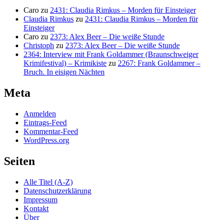
Caro
zu
2431: Claudia Rimkus – Morden für Einsteiger
Claudia Rimkus
zu
2431: Claudia Rimkus – Morden für
Einsteiger
Caro
zu
2373: Alex Beer – Die weiße Stunde
Christoph
zu
2373: Alex Beer – Die weiße Stunde
2364: Interview mit Frank Goldammer (Braunschweiger
Krimifestival) – Krimikiste
zu
2267: Frank Goldammer –
Bruch. In eisigen Nächten
Meta
Anmelden
Eintrags-Feed
Kommentar-Feed
WordPress.org
Seiten
Alle Titel (A-Z)
Datenschutzerklärung
Impressum
Kontakt
Über