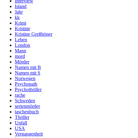
Interview
Island
Jahr
kk
Krimi
Kristine
Kristine Greßhöner
Leben
London
Mann
mord
Mörder
Namen mit B
Namen mit S
Norwegen
Psychopath
Psychothriller
rache
Schweden
serienmörder
taschenbuch
Thriller
Unfall
USA
Vergangenheit