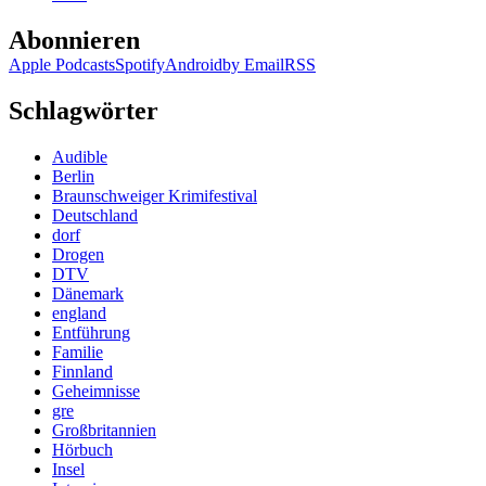
Abonnieren
Apple Podcasts
Spotify
Android
by Email
RSS
Schlagwörter
Audible
Berlin
Braunschweiger Krimifestival
Deutschland
dorf
Drogen
DTV
Dänemark
england
Entführung
Familie
Finnland
Geheimnisse
gre
Großbritannien
Hörbuch
Insel