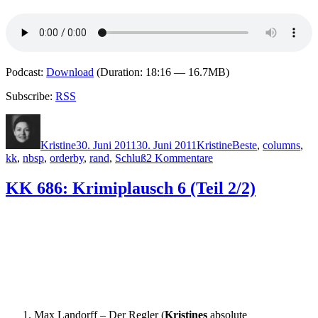
Podcast:
Download
(Duration: 18:16 — 16.7MB)
Subscribe:
RSS
Autor
Veröffentlicht
Kategorien
Schlagwörter
am
Kristine
30. Juni 2011
30. Juni 2011
Kristine
Beste
,
columns
,
zu
kk
,
nbsp
,
orderby
,
rand
,
Schluß
2 Kommentare
KK
690:
KK 686: Krimiplausch 6 (Teil 2/2)
Das
Beste
zum
Schluss
Max Landorff – Der Regler (
Kristines
absolute