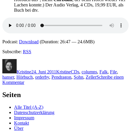
Lachen konnte.) Der Audio Verlag, 4 CDs, 19,99 EUR, als
Buch bei dtv.
Podcast:
Download
(Duration: 26:47 — 24.6MB)
Subscribe:
RSS
Autor
Veröffentlicht
Kategorien
Schlagwörter
am
Kristine
24. Juni 2011
Kristine
CDs
,
columns
,
Falk
,
File
,
hanser
,
Hörbuch
,
orderby
,
Pendragon
,
Sohn
,
Zeller
Schreibe einen
zu
Kommentar
KK
686:
Seiten
Krimiplausch
6
Alle Titel (A-Z)
(Teil
Datenschutzerklärung
1/2)
Impressum
Kontakt
Über