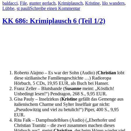
baldacci
,
File
,
gunter gerlach
,
Krimiplausch
,
Kristine
,
lilo wanders
,
zu
Lübbe
,
st pauli
Schreibe einen Kommentar
KK
686:
KK 686: Krimiplausch 6 (Teil 1/2)
Krimiplausch
6
(Teil
2/2)
Roberto Alajmo – Es war der Sohn (Audio) (
Christian
lobt
diese sizilianische Familiengeschichte …) Radioropa
Hörbuch, 5 CDs, 19,95 EUR, als Buch bei Hanser.
Franz Zeller – Blutsbande (
Susanne
meint: „Köstlich!
Unbedingt lesen!“) Pendragon, 268 S., 9,95 EUR.
Gisa Pauly – Inselzirkus (
Kristine
gefällt das Gemenge aus
italienischem Charme und Sylter Inselflair gar nicht:
„Pseudowitzig und viel zu betulich!“) Piper, 400 S., 9,95
EUR.
Rita Falk – Dampfnudelblues (Audio) („Eberhofer und
Christian Tramitz – die zwei zusammen machen dieses
Hörbuch aus“, meint
Christian
, der beim Hören wieder viel