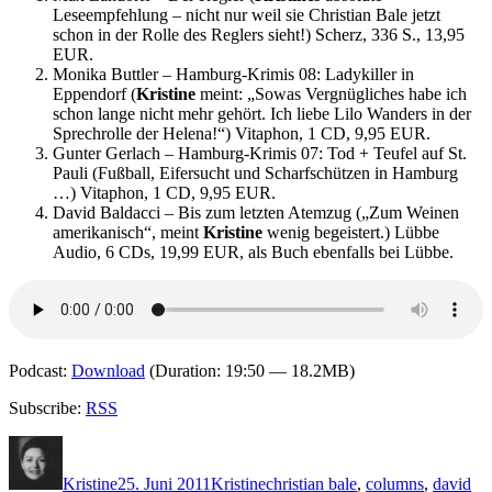
Leseempfehlung – nicht nur weil sie Christian Bale jetzt
schon in der Rolle des Reglers sieht!) Scherz, 336 S., 13,95
EUR.
Monika Buttler – Hamburg-Krimis 08: Ladykiller in
Eppendorf (
Kristine
meint: „Sowas Vergnügliches habe ich
schon lange nicht mehr gehört. Ich liebe Lilo Wanders in der
Sprechrolle der Helena!“) Vitaphon, 1 CD, 9,95 EUR.
Gunter Gerlach – Hamburg-Krimis 07: Tod + Teufel auf St.
Pauli (Fußball, Eifersucht und Scharfschützen in Hamburg
…) Vitaphon, 1 CD, 9,95 EUR.
David Baldacci – Bis zum letzten Atemzug („Zum Weinen
amerikanisch“, meint
Kristine
wenig begeistert.) Lübbe
Audio, 6 CDs, 19,99 EUR, als Buch ebenfalls bei Lübbe.
Podcast:
Download
(Duration: 19:50 — 18.2MB)
Subscribe:
RSS
Autor
Veröffentlicht
Kategorien
Schlagwörter
am
Kristine
25. Juni 2011
Kristine
christian bale
,
columns
,
david