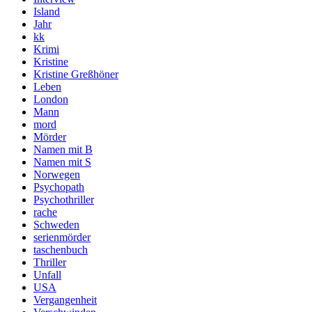
Island
Jahr
kk
Krimi
Kristine
Kristine Greßhöner
Leben
London
Mann
mord
Mörder
Namen mit B
Namen mit S
Norwegen
Psychopath
Psychothriller
rache
Schweden
serienmörder
taschenbuch
Thriller
Unfall
USA
Vergangenheit