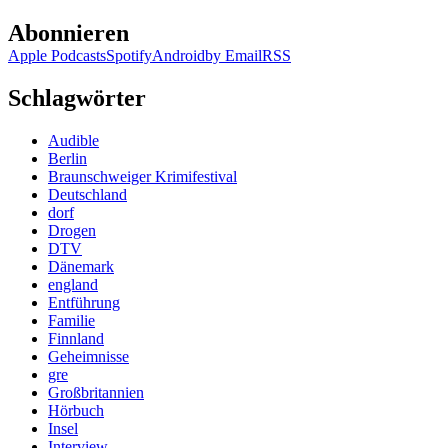
Abonnieren
Apple Podcasts
Spotify
Android
by Email
RSS
Schlagwörter
Audible
Berlin
Braunschweiger Krimifestival
Deutschland
dorf
Drogen
DTV
Dänemark
england
Entführung
Familie
Finnland
Geheimnisse
gre
Großbritannien
Hörbuch
Insel
Interview