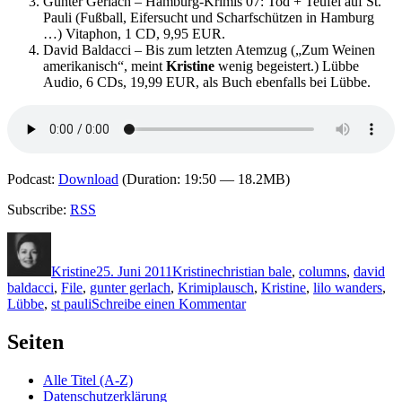
Gunter Gerlach – Hamburg-Krimis 07: Tod + Teufel auf St.
Pauli (Fußball, Eifersucht und Scharfschützen in Hamburg
…) Vitaphon, 1 CD, 9,95 EUR.
David Baldacci – Bis zum letzten Atemzug („Zum Weinen
amerikanisch“, meint
Kristine
wenig begeistert.) Lübbe
Audio, 6 CDs, 19,99 EUR, als Buch ebenfalls bei Lübbe.
Podcast:
Download
(Duration: 19:50 — 18.2MB)
Subscribe:
RSS
Autor
Veröffentlicht
Kategorien
Schlagwörter
am
Kristine
25. Juni 2011
Kristine
christian bale
,
columns
,
david
baldacci
,
File
,
gunter gerlach
,
Krimiplausch
,
Kristine
,
lilo wanders
,
zu
Lübbe
,
st pauli
Schreibe einen Kommentar
KK
686:
Seiten
Krimiplausch
6
Alle Titel (A-Z)
(Teil
Datenschutzerklärung
2/2)