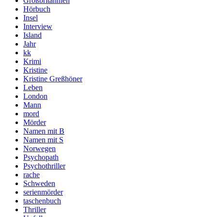
Großbritannien
Hörbuch
Insel
Interview
Island
Jahr
kk
Krimi
Kristine
Kristine Greßhöner
Leben
London
Mann
mord
Mörder
Namen mit B
Namen mit S
Norwegen
Psychopath
Psychothriller
rache
Schweden
serienmörder
taschenbuch
Thriller