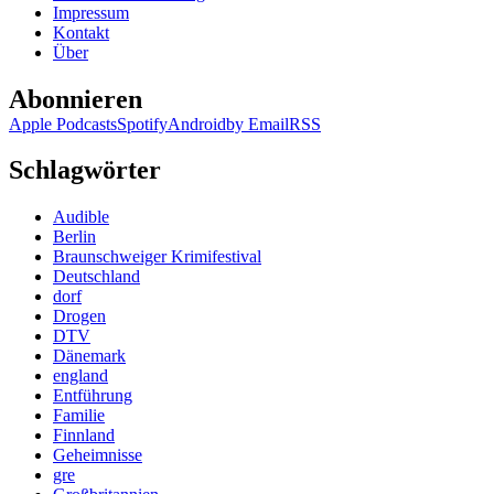
Impressum
Kontakt
Über
Abonnieren
Apple Podcasts
Spotify
Android
by Email
RSS
Schlagwörter
Audible
Berlin
Braunschweiger Krimifestival
Deutschland
dorf
Drogen
DTV
Dänemark
england
Entführung
Familie
Finnland
Geheimnisse
gre