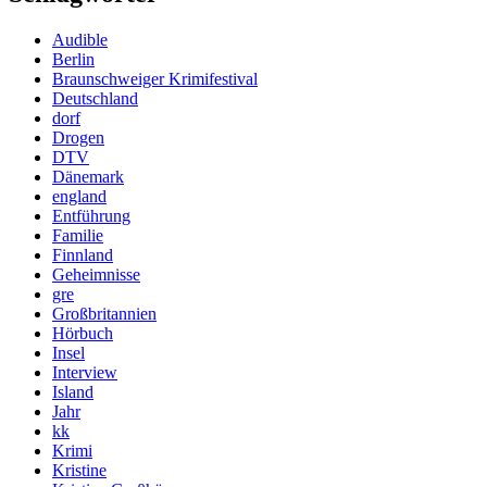
Audible
Berlin
Braunschweiger Krimifestival
Deutschland
dorf
Drogen
DTV
Dänemark
england
Entführung
Familie
Finnland
Geheimnisse
gre
Großbritannien
Hörbuch
Insel
Interview
Island
Jahr
kk
Krimi
Kristine