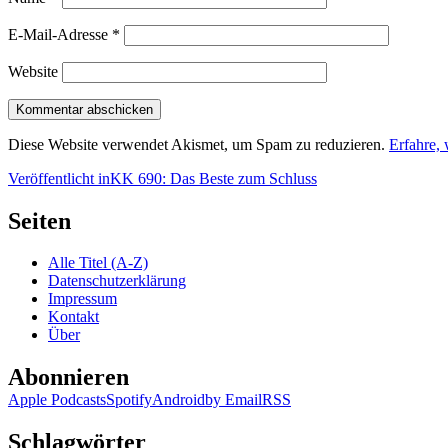
E-Mail-Adresse
*
Website
Diese Website verwendet Akismet, um Spam zu reduzieren.
Erfahre,
Beitragsnavigation
Veröffentlicht in
KK 690: Das Beste zum Schluss
Seiten
Alle Titel (A-Z)
Datenschutzerklärung
Impressum
Kontakt
Über
Abonnieren
Apple Podcasts
Spotify
Android
by Email
RSS
Schlagwörter