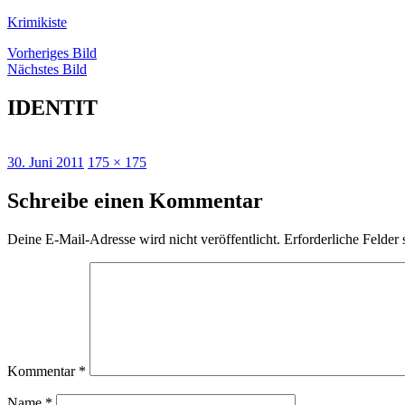
Zum
Krimikiste
Inhalt
Vorheriges Bild
springen
Nächstes Bild
IDENTIT
Veröffentlicht
Originalgröße
30. Juni 2011
175 × 175
am
Schreibe einen Kommentar
Deine E-Mail-Adresse wird nicht veröffentlicht.
Erforderliche Felder 
Kommentar
*
Name
*