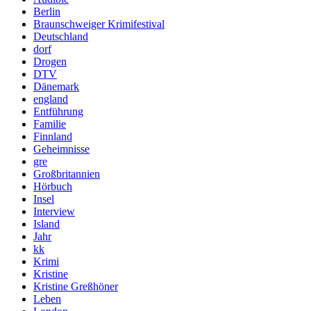
Berlin
Braunschweiger Krimifestival
Deutschland
dorf
Drogen
DTV
Dänemark
england
Entführung
Familie
Finnland
Geheimnisse
gre
Großbritannien
Hörbuch
Insel
Interview
Island
Jahr
kk
Krimi
Kristine
Kristine Greßhöner
Leben