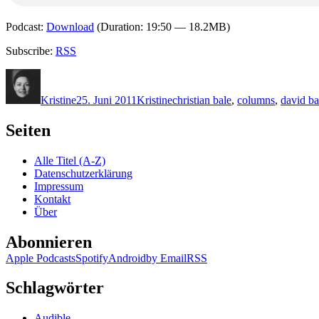
Podcast:
Download
(Duration: 19:50 — 18.2MB)
Subscribe:
RSS
Autor
Veröffentlicht
Kategorien
Schlagwörter
am
Kristine
25. Juni 2011
Kristine
christian bale
,
columns
,
david ba
Seiten
Alle Titel (A-Z)
Datenschutzerklärung
Impressum
Kontakt
Über
Abonnieren
Apple Podcasts
Spotify
Android
by Email
RSS
Schlagwörter
Audible