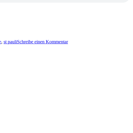
zu
KK
e
,
st pauli
Schreibe einen Kommentar
686:
Krimiplausch
6
(Teil
2/2)