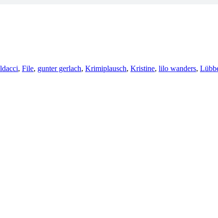
ldacci
,
File
,
gunter gerlach
,
Krimiplausch
,
Kristine
,
lilo wanders
,
Lübb