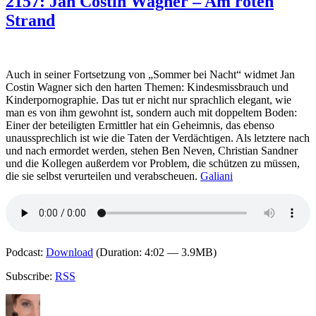
2157: Jan Costin Wagner – Am roten
Costin
Strand
Wagner
–
Einer
von
den
Auch in seiner Fortsetzung von „Sommer bei Nacht“ widmet Jan
Guten
Costin Wagner sich den harten Themen: Kindesmissbrauch und
Kinderpornographie. Das tut er nicht nur sprachlich elegant, wie
man es von ihm gewohnt ist, sondern auch mit doppeltem Boden:
Einer der beteiligten Ermittler hat ein Geheimnis, das ebenso
unaussprechlich ist wie die Taten der Verdächtigen. Als letztere nach
und nach ermordet werden, stehen Ben Neven, Christian Sandner
und die Kollegen außerdem vor Problem, die schützen zu müssen,
die sie selbst verurteilen und verabscheuen.
Galiani
Podcast:
Download
(Duration: 4:02 — 3.9MB)
Subscribe:
RSS
Autor
Veröffentlicht
Kategorien
Schlagwörter
am