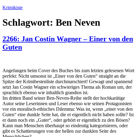
Zum
Krimikiste
Inhalt
springen
Schlagwort:
Ben Neven
2266: Jan Costin Wagner – Einer von den
Guten
Angefangen beim Cover des Buches bis zum letzten gelesenen Wort
perfekt: Nicht umsonst ist „Einer von den Guten“ straight an die
Spitze der Krimibestenliste durchmarschiert! Gewagt und spannend
setzt Jan Costin Wagner ein schwieriges Thema als Roman um, der
sprachlich ebenso wie inhaltlich grandios ist.
Im dritten Band seiner Ben-Neven-Reihe stellt der hochkarätige
Autor seine Leserinnen und Leser ebenso wie seinen Protagonisten
vor ein moralisch-ethisches Dilemma: Was ist, wenn „einer von den
Guten“ eine dunkle Seite hat, die er eigentlich nicht haben sollte? Ist
er dann noch ein „Guter“, oder gehört er eigentlich zu den Bösen?
Kann man Menschen überhaupt so eindeutig kategorisieren, oder
gibt es Schattierungen von der hellen zur dunklen Seite des
Menschlichen?