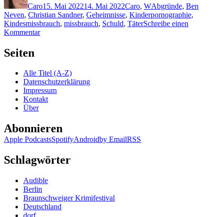
Caro
15. Mai 2022
14. Mai 2022
Caro
,
W
Abgründe
,
Ben
Neven
,
Christian Sandner
,
Geheimnisse
,
Kinderpornographie
,
Kindesmissbrauch
,
missbrauch
,
Schuld
,
Täter
Schreibe einen
zu
Kommentar
2157:
Jan
Seiten
Costin
Wagner
Alle Titel (A-Z)
–
Datenschutzerklärung
Am
Impressum
roten
Kontakt
Strand
Über
Abonnieren
Apple Podcasts
Spotify
Android
by Email
RSS
Schlagwörter
Audible
Berlin
Braunschweiger Krimifestival
Deutschland
dorf