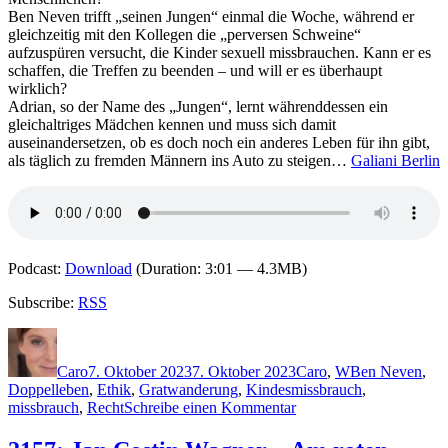
Ben Neven trifft „seinen Jungen“ einmal die Woche, während er
gleichzeitig mit den Kollegen die „perversen Schweine“
aufzuspüren versucht, die Kinder sexuell missbrauchen. Kann er es
schaffen, die Treffen zu beenden – und will er es überhaupt
wirklich?
Adrian, so der Name des „Jungen“, lernt währenddessen ein
gleichaltriges Mädchen kennen und muss sich damit
auseinandersetzen, ob es doch noch ein anderes Leben für ihn gibt,
als täglich zu fremden Männern ins Auto zu steigen…
Galiani Berlin
Podcast:
Download
(Duration: 3:01 — 4.3MB)
Subscribe:
RSS
Autor
Veröffentlicht
Kategorien
Schlagwörter
am
Caro
7. Oktober 2023
7. Oktober 2023
Caro
,
W
Ben Neven
,
Doppelleben
,
Ethik
,
Gratwanderung
,
Kindesmissbrauch
,
zu
missbrauch
,
Recht
Schreibe einen Kommentar
2266:
Jan