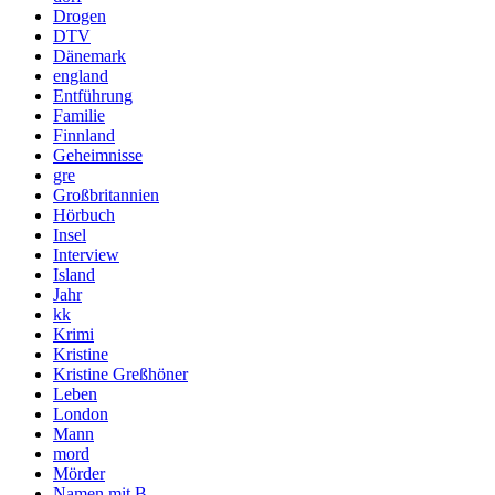
Drogen
DTV
Dänemark
england
Entführung
Familie
Finnland
Geheimnisse
gre
Großbritannien
Hörbuch
Insel
Interview
Island
Jahr
kk
Krimi
Kristine
Kristine Greßhöner
Leben
London
Mann
mord
Mörder
Namen mit B