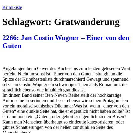
Zum
Krimikiste
Inhalt
springen
Schlagwort:
Gratwanderung
2266: Jan Costin Wagner – Einer von den
Guten
Angefangen beim Cover des Buches bis zum letzten gelesenen Wort
perfekt: Nicht umsonst ist „Einer von den Guten“ straight an die
Spitze der Krimibestenliste durchmarschiert! Gewagt und spannend
setzt Jan Costin Wagner ein schwieriges Thema als Roman um, der
sprachlich ebenso wie inhaltlich grandios ist.
Im dritten Band seiner Ben-Neven-Reihe stellt der hochkarätige
Autor seine Leserinnen und Leser ebenso wie seinen Protagonisten
vor ein moralisch-ethisches Dilemma: Was ist, wenn „einer von den
Guten“ eine dunkle Seite hat, die er eigentlich nicht haben sollte? Ist
er dann noch ein „Guter“, oder gehört er eigentlich zu den Bösen?
Kann man Menschen überhaupt so eindeutig kategorisieren, oder
gibt es Schattierungen von der hellen zur dunklen Seite des
Menschlichen?