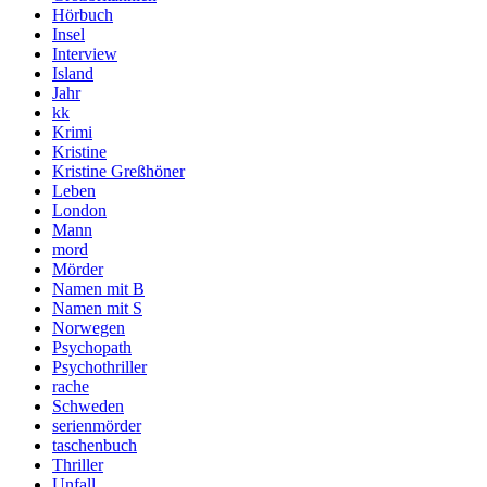
Hörbuch
Insel
Interview
Island
Jahr
kk
Krimi
Kristine
Kristine Greßhöner
Leben
London
Mann
mord
Mörder
Namen mit B
Namen mit S
Norwegen
Psychopath
Psychothriller
rache
Schweden
serienmörder
taschenbuch
Thriller
Unfall