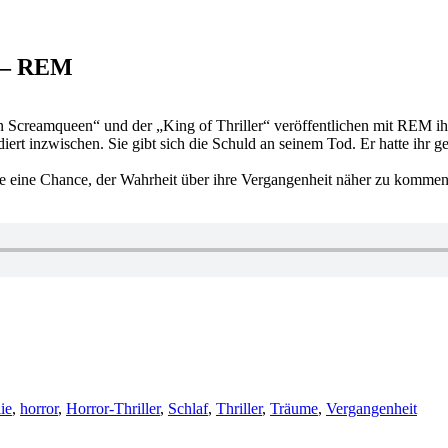
k – REM
creamqueen“ und der „King of Thriller“ veröffentlichen mit REM ihren
diert inzwischen. Sie gibt sich die Schuld an seinem Tod. Er hatte ihr ges
 sie eine Chance, der Wahrheit über ihre Vergangenheit näher zu kommen
ie
,
horror
,
Horror-Thriller
,
Schlaf
,
Thriller
,
Träume
,
Vergangenheit