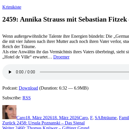
Zum
Krimikiste
Inhalt
springen
2459: Annika Strauss mit Sebastian Fitze
Wenn außergewöhnliche Talente ihre Energien bündeln: Die „German S
die mit vier Jahren nach ihrer Mutter auch noch ihren Vater verlor, stu
Reich der Träume.
Als eine Anwältin ihr das Vermächtnis ihres Vaters überbringt, sieht
„Hotel de Ville“ erwartet…
Droemer
Podcast:
Download
(Duration: 6:32 — 6.9MB)
Subscribe:
RSS
Autor
Veröffentlicht
Kategorien
Schlagwörter
am
Caro
18. März 2026
18. März 2026
Caro
,
F
,
S
Albträume
,
Famil
Beitragsnavigation
Vorheriger
Zurück
2458: Ursula Poznanski – Das Signal
Nächster
Beitrag:
Weiter
2460: Thomas Knüwer – Giftiger Grund