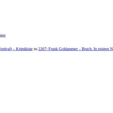
iger
stival) – Krimikiste
zu
2267: Frank Goldammer – Bruch. In eisigen N