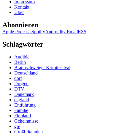
Impressum
Kontakt
Über
Abonnieren
Apple Podcasts
Spotify
Android
by Email
RSS
Schlagwörter
Audible
Berlin
Braunschweiger Krimifestival
Deutschland
dorf
Drogen
DTV
Dänemark
england
Entführung
Familie
Finnland
Geheimnisse
gre
Großbritannien