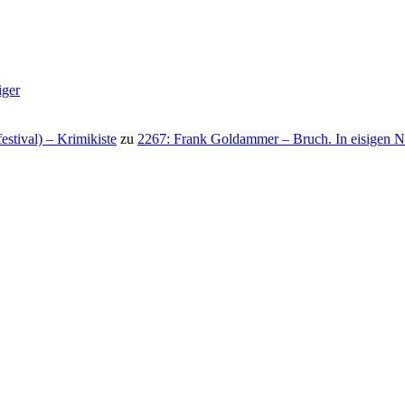
iger
stival) – Krimikiste
zu
2267: Frank Goldammer – Bruch. In eisigen N