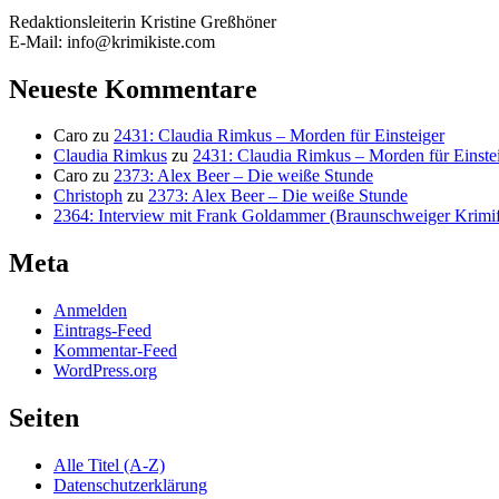
Redaktionsleiterin Kristine Greßhöner
E-Mail: info@krimikiste.com
Neueste Kommentare
Caro
zu
2431: Claudia Rimkus – Morden für Einsteiger
Claudia Rimkus
zu
2431: Claudia Rimkus – Morden für Einste
Caro
zu
2373: Alex Beer – Die weiße Stunde
Christoph
zu
2373: Alex Beer – Die weiße Stunde
2364: Interview mit Frank Goldammer (Braunschweiger Krimife
Meta
Anmelden
Eintrags-Feed
Kommentar-Feed
WordPress.org
Seiten
Alle Titel (A-Z)
Datenschutzerklärung