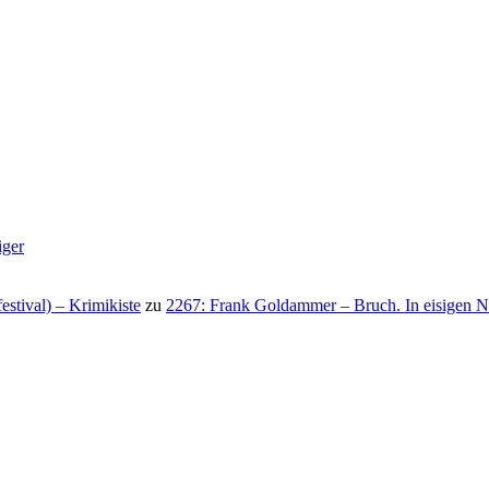
iger
stival) – Krimikiste
zu
2267: Frank Goldammer – Bruch. In eisigen N