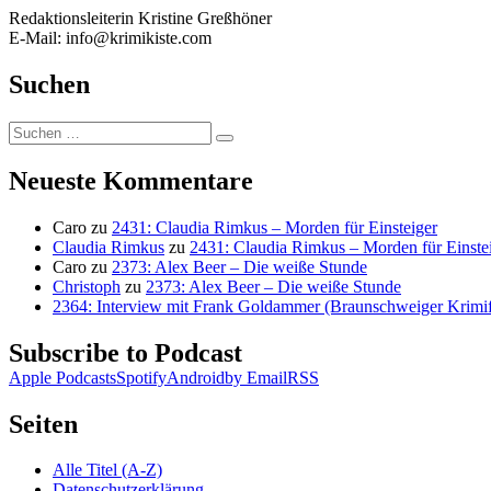
Redaktionsleiterin Kristine Greßhöner
E-Mail: info@krimikiste.com
Suchen
Suchen
Suchen
nach:
Neueste Kommentare
Caro
zu
2431: Claudia Rimkus – Morden für Einsteiger
Claudia Rimkus
zu
2431: Claudia Rimkus – Morden für Einste
Caro
zu
2373: Alex Beer – Die weiße Stunde
Christoph
zu
2373: Alex Beer – Die weiße Stunde
2364: Interview mit Frank Goldammer (Braunschweiger Krimife
Subscribe to Podcast
Apple Podcasts
Spotify
Android
by Email
RSS
Seiten
Alle Titel (A-Z)
Datenschutzerklärung