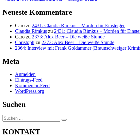
Beitrag:
Neueste Kommentare
Caro
zu
2431: Claudia Rimkus – Morden für Einsteiger
Claudia Rimkus
zu
2431: Claudia Rimkus – Morden für Einste
Caro
zu
2373: Alex Beer – Die weiße Stunde
Christoph
zu
2373: Alex Beer – Die weiße Stunde
2364: Interview mit Frank Goldammer (Braunschweiger Krimife
Meta
Anmelden
Eintrags-Feed
Kommentar-Feed
WordPress.org
Suchen
Suchen
Suchen
nach:
KONTAKT