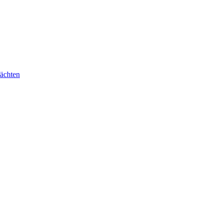
ächten