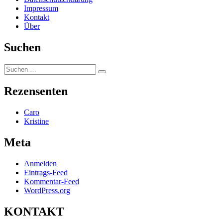
Impressum
Kontakt
Über
Suchen
Suchen
Suchen
nach:
Rezensenten
Caro
Kristine
Meta
Anmelden
Eintrags-Feed
Kommentar-Feed
WordPress.org
KONTAKT