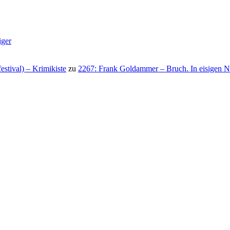
iger
stival) – Krimikiste
zu
2267: Frank Goldammer – Bruch. In eisigen N