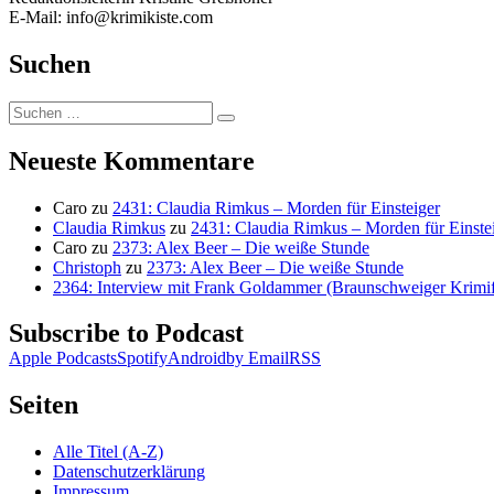
E-Mail: info@krimikiste.com
Suchen
Suchen
Suchen
nach:
Neueste Kommentare
Caro
zu
2431: Claudia Rimkus – Morden für Einsteiger
Claudia Rimkus
zu
2431: Claudia Rimkus – Morden für Einste
Caro
zu
2373: Alex Beer – Die weiße Stunde
Christoph
zu
2373: Alex Beer – Die weiße Stunde
2364: Interview mit Frank Goldammer (Braunschweiger Krimife
Subscribe to Podcast
Apple Podcasts
Spotify
Android
by Email
RSS
Seiten
Alle Titel (A-Z)
Datenschutzerklärung
Impressum