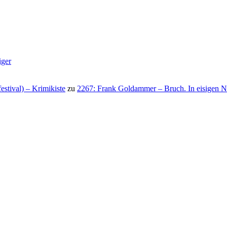
iger
stival) – Krimikiste
zu
2267: Frank Goldammer – Bruch. In eisigen N