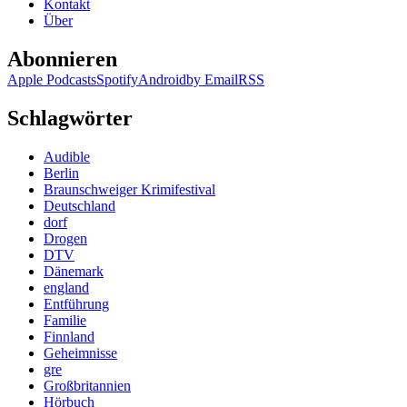
Kontakt
Über
Abonnieren
Apple Podcasts
Spotify
Android
by Email
RSS
Schlagwörter
Audible
Berlin
Braunschweiger Krimifestival
Deutschland
dorf
Drogen
DTV
Dänemark
england
Entführung
Familie
Finnland
Geheimnisse
gre
Großbritannien
Hörbuch