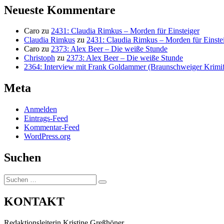
Neueste Kommentare
Caro
zu
2431: Claudia Rimkus – Morden für Einsteiger
Claudia Rimkus
zu
2431: Claudia Rimkus – Morden für Einste
Caro
zu
2373: Alex Beer – Die weiße Stunde
Christoph
zu
2373: Alex Beer – Die weiße Stunde
2364: Interview mit Frank Goldammer (Braunschweiger Krimife
Meta
Anmelden
Eintrags-Feed
Kommentar-Feed
WordPress.org
Suchen
Suchen
Suchen
nach:
KONTAKT
Redaktionsleiterin Kristine Greßhöner