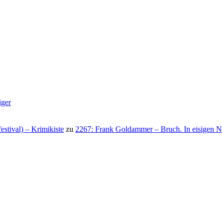
iger
stival) – Krimikiste
zu
2267: Frank Goldammer – Bruch. In eisigen N