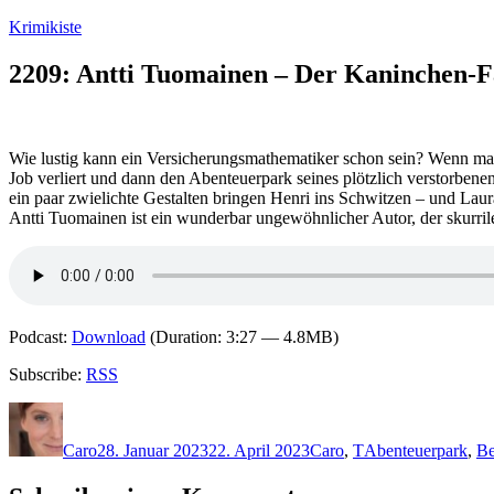
Zum
Krimikiste
Inhalt
springen
2209: Antti Tuomainen – Der Kaninchen-F
Wie lustig kann ein Versicherungsmathematiker schon sein? Wenn man A
Job verliert und dann den Abenteuerpark seines plötzlich verstorben
ein paar zwielichte Gestalten bringen Henri ins Schwitzen – und Laur
Antti Tuomainen ist ein wunderbar ungewöhnlicher Autor, der skurri
Podcast:
Download
(Duration: 3:27 — 4.8MB)
Subscribe:
RSS
Autor
Veröffentlicht
Kategorien
Schlagwörter
am
Caro
28. Januar 2023
22. April 2023
Caro
,
T
Abenteuerpark
,
Be