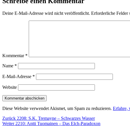
Schreibe einen Kommentar
Deine E-Mail-Adresse wird nicht veröffentlicht.
Erforderliche Felder 
Kommentar
*
Name
*
E-Mail-Adresse
*
Website
Diese Website verwendet Akismet, um Spam zu reduzieren.
Erfahre,
Beitragsnavigation
Vorheriger
Zurück
2208: S.K. Tremayne – Schwarzes Wasser
Nächster
Beitrag:
Weiter
2210: Antti Tuomainen – Das Elch-Paradoxon
Beitrag: