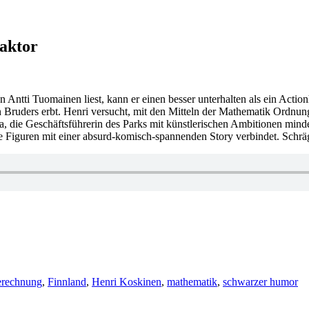
aktor
ntti Tuomainen liest, kann er einen besser unterhalten als ein Action
en Bruders erbt. Henri versucht, mit den Mitteln der Mathematik Ordn
a, die Geschäftsführerin des Parks mit künstlerischen Ambitionen mind
le Figuren mit einer absurd-komisch-spannenden Story verbindet. Schr
rechnung
,
Finnland
,
Henri Koskinen
,
mathematik
,
schwarzer humor