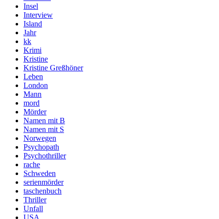
Insel
Interview
Island
Jahr
kk
Krimi
Kristine
Kristine Greßhöner
Leben
London
Mann
mord
Mörder
Namen mit B
Namen mit S
Norwegen
Psychopath
Psychothriller
rache
Schweden
serienmörder
taschenbuch
Thriller
Unfall
USA