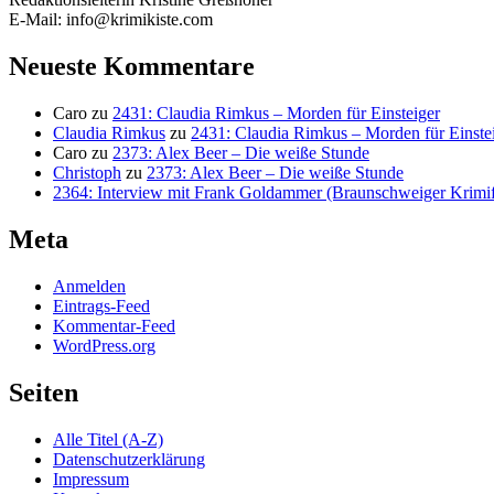
E-Mail: info@krimikiste.com
Neueste Kommentare
Caro
zu
2431: Claudia Rimkus – Morden für Einsteiger
Claudia Rimkus
zu
2431: Claudia Rimkus – Morden für Einste
Caro
zu
2373: Alex Beer – Die weiße Stunde
Christoph
zu
2373: Alex Beer – Die weiße Stunde
2364: Interview mit Frank Goldammer (Braunschweiger Krimife
Meta
Anmelden
Eintrags-Feed
Kommentar-Feed
WordPress.org
Seiten
Alle Titel (A-Z)
Datenschutzerklärung
Impressum