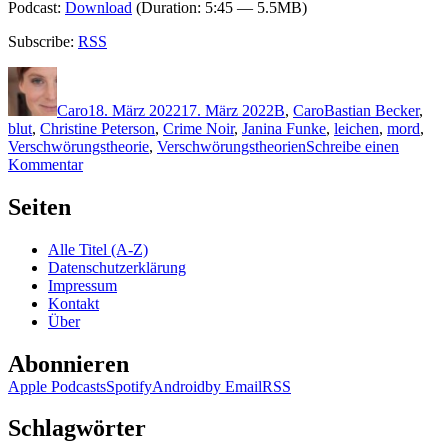
Podcast:
Download
(Duration: 5:45 — 5.5MB)
Subscribe:
RSS
Autor
Veröffentlicht
Kategorien
Schlagwörter
am
Caro
18. März 2022
17. März 2022
B
,
Caro
Bastian Becker
,
blut
,
Christine Peterson
,
Crime Noir
,
Janina Funke
,
leichen
,
mord
,
Verschwörungstheorie
,
Verschwörungstheorien
Schreibe einen
zu
Kommentar
2141:
Mark
Seiten
Benecke
–
Alle Titel (A-Z)
Viral.
Datenschutzerklärung
Blutrausch
Impressum
Kontakt
Über
Abonnieren
Apple Podcasts
Spotify
Android
by Email
RSS
Schlagwörter