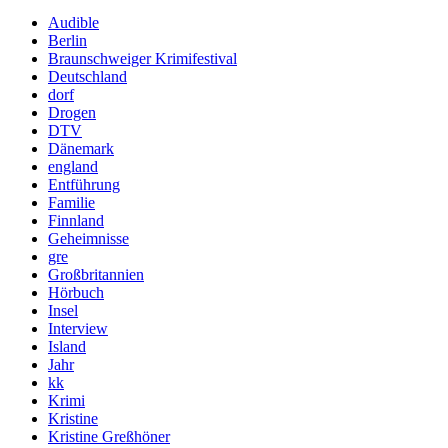
Audible
Berlin
Braunschweiger Krimifestival
Deutschland
dorf
Drogen
DTV
Dänemark
england
Entführung
Familie
Finnland
Geheimnisse
gre
Großbritannien
Hörbuch
Insel
Interview
Island
Jahr
kk
Krimi
Kristine
Kristine Greßhöner