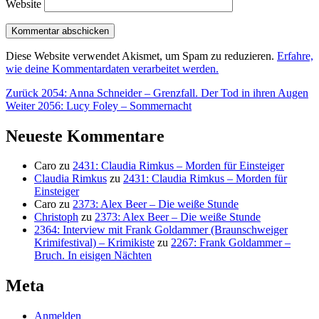
Website
Diese Website verwendet Akismet, um Spam zu reduzieren.
Erfahre,
wie deine Kommentardaten verarbeitet werden.
Beitragsnavigation
Vorheriger
Zurück
2054: Anna Schneider – Grenzfall. Der Tod in ihren Augen
Nächster
Beitrag:
Weiter
2056: Lucy Foley – Sommernacht
Beitrag:
Neueste Kommentare
Caro
zu
2431: Claudia Rimkus – Morden für Einsteiger
Claudia Rimkus
zu
2431: Claudia Rimkus – Morden für
Einsteiger
Caro
zu
2373: Alex Beer – Die weiße Stunde
Christoph
zu
2373: Alex Beer – Die weiße Stunde
2364: Interview mit Frank Goldammer (Braunschweiger
Krimifestival) – Krimikiste
zu
2267: Frank Goldammer –
Bruch. In eisigen Nächten
Meta
Anmelden