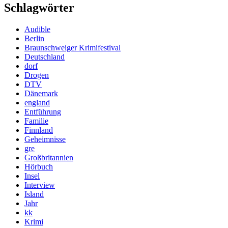
Schlagwörter
Audible
Berlin
Braunschweiger Krimifestival
Deutschland
dorf
Drogen
DTV
Dänemark
england
Entführung
Familie
Finnland
Geheimnisse
gre
Großbritannien
Hörbuch
Insel
Interview
Island
Jahr
kk
Krimi