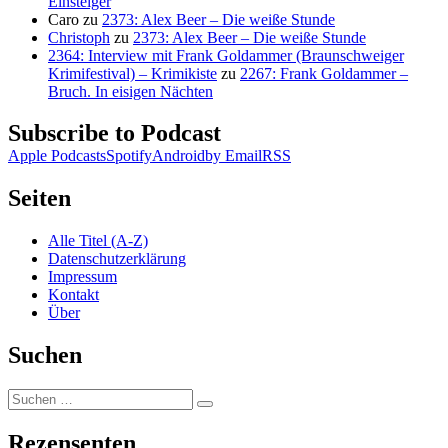
Einsteiger
Caro
zu
2373: Alex Beer – Die weiße Stunde
Christoph
zu
2373: Alex Beer – Die weiße Stunde
2364: Interview mit Frank Goldammer (Braunschweiger
Krimifestival) – Krimikiste
zu
2267: Frank Goldammer –
Bruch. In eisigen Nächten
Subscribe to Podcast
Apple Podcasts
Spotify
Android
by Email
RSS
Seiten
Alle Titel (A-Z)
Datenschutzerklärung
Impressum
Kontakt
Über
Suchen
Suchen
Suchen
nach:
Rezensenten