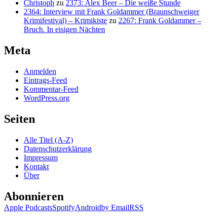
Christoph
zu
2373: Alex Beer – Die weiße Stunde
2364: Interview mit Frank Goldammer (Braunschweiger
Krimifestival) – Krimikiste
zu
2267: Frank Goldammer –
Bruch. In eisigen Nächten
Meta
Anmelden
Eintrags-Feed
Kommentar-Feed
WordPress.org
Seiten
Alle Titel (A-Z)
Datenschutzerklärung
Impressum
Kontakt
Über
Abonnieren
Apple Podcasts
Spotify
Android
by Email
RSS