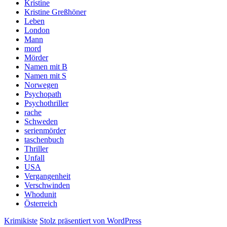
Kristine
Kristine Greßhöner
Leben
London
Mann
mord
Mörder
Namen mit B
Namen mit S
Norwegen
Psychopath
Psychothriller
rache
Schweden
serienmörder
taschenbuch
Thriller
Unfall
USA
Vergangenheit
Verschwinden
Whodunit
Österreich
Krimikiste
Stolz präsentiert von WordPress