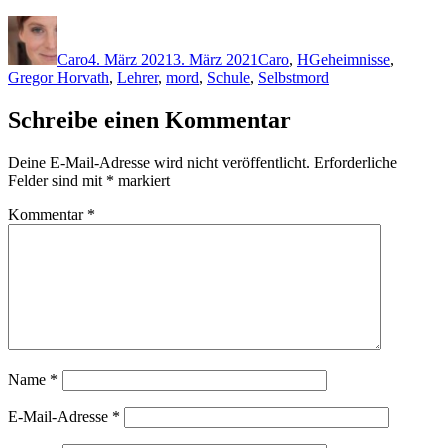
Autor
Veröffentlicht
Kategorien
Schlagwörter
am
Caro
4. März 2021
3. März 2021
Caro
,
H
Geheimnisse
,
Gregor Horvath
,
Lehrer
,
mord
,
Schule
,
Selbstmord
Schreibe einen Kommentar
Deine E-Mail-Adresse wird nicht veröffentlicht.
Erforderliche
Felder sind mit
*
markiert
Kommentar
*
Name
*
E-Mail-Adresse
*