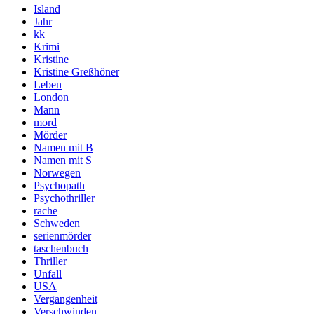
Island
Jahr
kk
Krimi
Kristine
Kristine Greßhöner
Leben
London
Mann
mord
Mörder
Namen mit B
Namen mit S
Norwegen
Psychopath
Psychothriller
rache
Schweden
serienmörder
taschenbuch
Thriller
Unfall
USA
Vergangenheit
Verschwinden