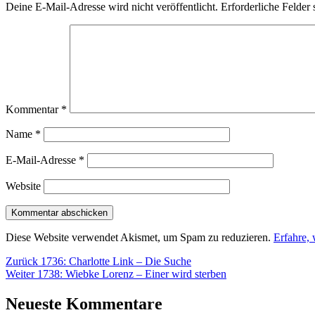
Deine E-Mail-Adresse wird nicht veröffentlicht.
Erforderliche Felder 
Kommentar
*
Name
*
E-Mail-Adresse
*
Website
Diese Website verwendet Akismet, um Spam zu reduzieren.
Erfahre,
Beitragsnavigation
Vorheriger
Zurück
1736: Charlotte Link – Die Suche
Nächster
Beitrag:
Weiter
1738: Wiebke Lorenz – Einer wird sterben
Beitrag:
Neueste Kommentare