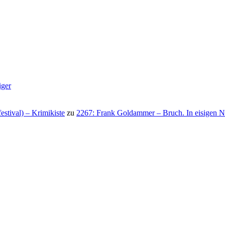
iger
stival) – Krimikiste
zu
2267: Frank Goldammer – Bruch. In eisigen N