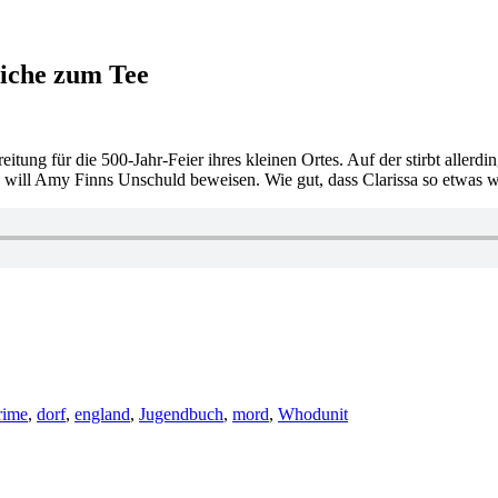
eiche zum Tee
tung für die 500-Jahr-Feier ihres kleinen Ortes. Auf der stirbt allerdi
lich will Amy Finns Unschuld beweisen. Wie gut, dass Clarissa so etwa
rime
,
dorf
,
england
,
Jugendbuch
,
mord
,
Whodunit