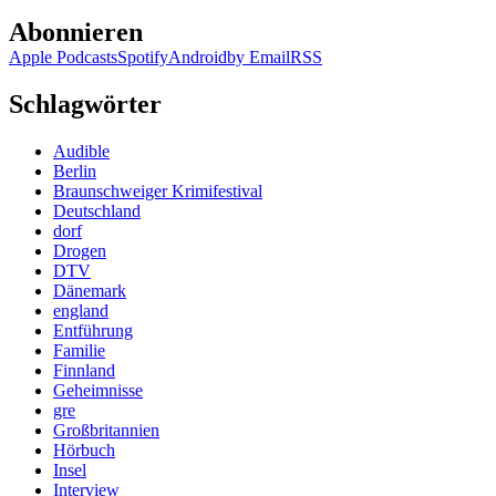
Abonnieren
Apple Podcasts
Spotify
Android
by Email
RSS
Schlagwörter
Audible
Berlin
Braunschweiger Krimifestival
Deutschland
dorf
Drogen
DTV
Dänemark
england
Entführung
Familie
Finnland
Geheimnisse
gre
Großbritannien
Hörbuch
Insel
Interview