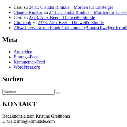
Caro
zu
2431: Claudia Rimkus – Morden für Einsteiger
Claudia Rimkus
zu
2431: Claudia Rimkus – Morden für Einste
Caro
zu
2373: Alex Beer – Die weiße Stunde
Christoph
zu
2373: Alex Beer – Die weiße Stunde
2364: Interview mit Frank Goldammer (Braunschweiger Krimife
Meta
Anmelden
Eintrags-Feed
Kommentar-Feed
WordPress.org
Suchen
Suchen
Suchen
nach:
KONTAKT
Redaktionsleiterin Kristine Greßhöner
E-Mail: info@krimikiste.com