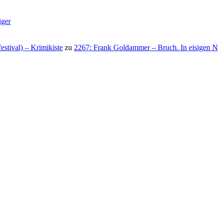
iger
stival) – Krimikiste
zu
2267: Frank Goldammer – Bruch. In eisigen N