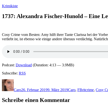
Zum
Krimikiste
Inhalt
springen
1737: Alexandra Fischer-Hunold – Eine L
Cosy Crime vom Besten: Amy hilft ihrer Tante Clarissa bei der Vorberei
verliebt ist, ist ebenso wie einige andere überaus verdächtig. Natür
Podcast:
Download
(Duration: 4:13 — 3.9MB)
Subscribe:
RSS
Autor
Veröffentlicht
Kategorien
Schlagwörter
am
Caro
26. Februar 2019
9. März 2019
Caro
,
F
Britcrime
,
Cosy C
Schreibe einen Kommentar