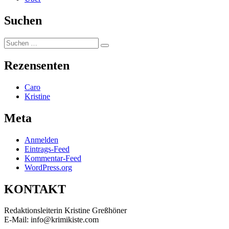
Suchen
Suchen
Suchen
nach:
Rezensenten
Caro
Kristine
Meta
Anmelden
Eintrags-Feed
Kommentar-Feed
WordPress.org
KONTAKT
Redaktionsleiterin Kristine Greßhöner
E-Mail: info@krimikiste.com