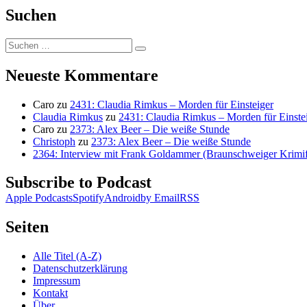
Suchen
Suchen
Suchen
nach:
Neueste Kommentare
Caro
zu
2431: Claudia Rimkus – Morden für Einsteiger
Claudia Rimkus
zu
2431: Claudia Rimkus – Morden für Einste
Caro
zu
2373: Alex Beer – Die weiße Stunde
Christoph
zu
2373: Alex Beer – Die weiße Stunde
2364: Interview mit Frank Goldammer (Braunschweiger Krimife
Subscribe to Podcast
Apple Podcasts
Spotify
Android
by Email
RSS
Seiten
Alle Titel (A-Z)
Datenschutzerklärung
Impressum
Kontakt
Über