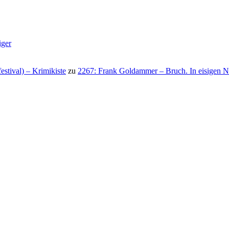
iger
stival) – Krimikiste
zu
2267: Frank Goldammer – Bruch. In eisigen N