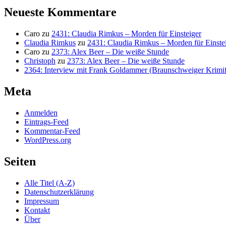
Neueste Kommentare
Caro
zu
2431: Claudia Rimkus – Morden für Einsteiger
Claudia Rimkus
zu
2431: Claudia Rimkus – Morden für Einste
Caro
zu
2373: Alex Beer – Die weiße Stunde
Christoph
zu
2373: Alex Beer – Die weiße Stunde
2364: Interview mit Frank Goldammer (Braunschweiger Krimife
Meta
Anmelden
Eintrags-Feed
Kommentar-Feed
WordPress.org
Seiten
Alle Titel (A-Z)
Datenschutzerklärung
Impressum
Kontakt
Über