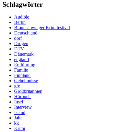
Schlagwörter
Audible
Berlin
Braunschweiger Krimifestival
Deutschland
dorf
Drogen
DTV
Dänemark
england
Entführung
Familie
Finnland
Geheimnisse
gre
Großbritannien
Hörbuch
Insel
Interview
Island
Jahr
kk
Krimi