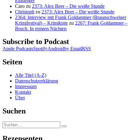
Einsteiger
Caro
zu
2373: Alex Beer – Die weiße Stunde
Christoph
zu
2373: Alex Beer – Die weiße Stunde
2364: Interview mit Frank Goldammer (Braunschweiger
Krimifestival) – Krimikiste
zu
2267: Frank Goldammer –
Bruch. In eisigen Nächten
Subscribe to Podcast
Apple Podcasts
Spotify
Android
by Email
RSS
Seiten
Alle Titel (A-Z)
Datenschutzerklärung
Impressum
Kontakt
Über
Suchen
Suchen
Suchen
nach:
Rezensenten