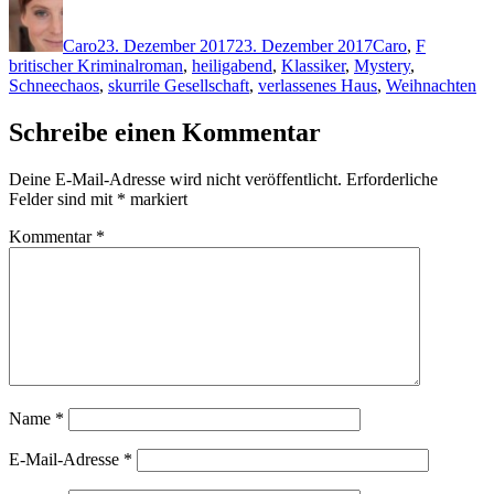
Autor
Veröffentlicht
Kategorien
Schlagwör
am
Caro
23. Dezember 2017
23. Dezember 2017
Caro
,
F
britischer Kriminalroman
,
heiligabend
,
Klassiker
,
Mystery
,
Schneechaos
,
skurrile Gesellschaft
,
verlassenes Haus
,
Weihnachten
Schreibe einen Kommentar
Deine E-Mail-Adresse wird nicht veröffentlicht.
Erforderliche
Felder sind mit
*
markiert
Kommentar
*
Name
*
E-Mail-Adresse
*