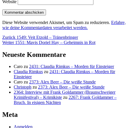
Website
Diese Website verwendet Akismet, um Spam zu reduzieren.
Erfahre,
wie deine Kommentardaten verarbeitet werden.
Beitragsnavigation
Vorheriger
Zurück
1549: Veit Etzold – Tränenbringer
Nächster
Beitrag:
Weiter
1551: Mavis Doriel Hay – Geheimnis in Rot
Beitrag:
Neueste Kommentare
Caro
zu
2431: Claudia Rimkus – Morden für Einsteiger
Claudia Rimkus
zu
2431: Claudia Rimkus – Morden für
Einsteiger
Caro
zu
2373: Alex Beer – Die weiße Stunde
Christoph
zu
2373: Alex Beer – Die weiße Stunde
2364: Interview mit Frank Goldammer (Braunschweiger
Krimifestival) – Krimikiste
zu
2267: Frank Goldammer –
Bruch. In eisigen Nächten
Meta
Anmelden