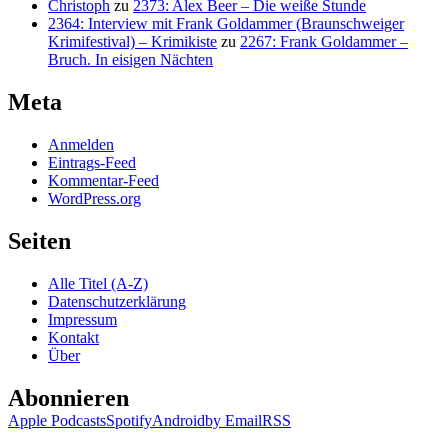
Christoph
zu
2373: Alex Beer – Die weiße Stunde
2364: Interview mit Frank Goldammer (Braunschweiger
Krimifestival) – Krimikiste
zu
2267: Frank Goldammer –
Bruch. In eisigen Nächten
Meta
Anmelden
Eintrags-Feed
Kommentar-Feed
WordPress.org
Seiten
Alle Titel (A-Z)
Datenschutzerklärung
Impressum
Kontakt
Über
Abonnieren
Apple Podcasts
Spotify
Android
by Email
RSS