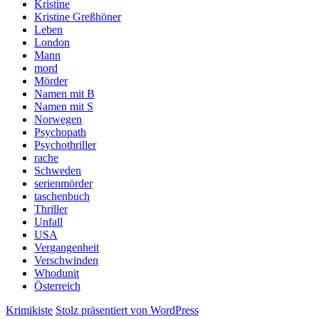
Kristine
Kristine Greßhöner
Leben
London
Mann
mord
Mörder
Namen mit B
Namen mit S
Norwegen
Psychopath
Psychothriller
rache
Schweden
serienmörder
taschenbuch
Thriller
Unfall
USA
Vergangenheit
Verschwinden
Whodunit
Österreich
Krimikiste
Stolz präsentiert von WordPress