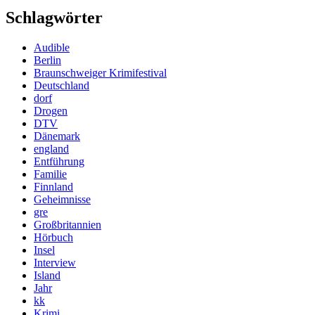
Schlagwörter
Audible
Berlin
Braunschweiger Krimifestival
Deutschland
dorf
Drogen
DTV
Dänemark
england
Entführung
Familie
Finnland
Geheimnisse
gre
Großbritannien
Hörbuch
Insel
Interview
Island
Jahr
kk
Krimi