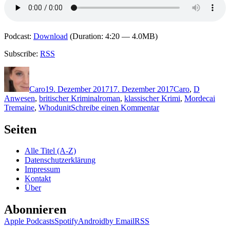
Podcast:
Download
(Duration: 4:20 — 4.0MB)
Subscribe:
RSS
Autor
Veröffentlicht
Kategorien
Schlagwö
am
Caro
19. Dezember 2017
17. Dezember 2017
Caro
,
D
Anwesen
,
britischer Kriminalroman
,
klassischer Krimi
,
Mordecai
zu
Tremaine
,
Whodunit
Schreibe einen Kommentar
1548:
Francis
Seiten
Duncan
–
Alle Titel (A-Z)
Ein
Datenschutzerklärung
Mord
Impressum
zu
Kontakt
Weihnachten
Über
Abonnieren
Apple Podcasts
Spotify
Android
by Email
RSS