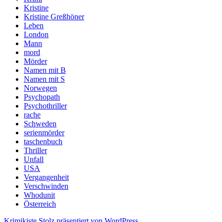
Kristine
Kristine Greßhöner
Leben
London
Mann
mord
Mörder
Namen mit B
Namen mit S
Norwegen
Psychopath
Psychothriller
rache
Schweden
serienmörder
taschenbuch
Thriller
Unfall
USA
Vergangenheit
Verschwinden
Whodunit
Österreich
Krimikiste
Stolz präsentiert von WordPress