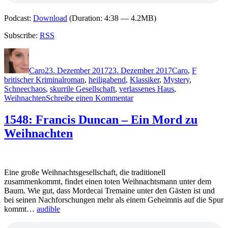
Podcast:
Download
(Duration: 4:38 — 4.2MB)
Subscribe:
RSS
Autor
Veröffentlicht
Kategorien
Schlagwör
am
Caro
23. Dezember 2017
23. Dezember 2017
Caro
,
F
britischer Kriminalroman
,
heiligabend
,
Klassiker
,
Mystery
,
Schneechaos
,
skurrile Gesellschaft
,
verlassenes Haus
,
zu
Weihnachten
Schreibe einen Kommentar
1550:
J.
1548: Francis Duncan – Ein Mord zu
Jefferson
Weihnachten
Farjeon
–
Geheimnis
in
Weiß
Eine große Weihnachtsgesellschaft, die traditionell
zusammenkommt, findet einen toten Weihnachtsmann unter dem
Baum. Wie gut, dass Mordecai Tremaine unter den Gästen ist und
bei seinen Nachforschungen mehr als einem Geheimnis auf die Spur
kommt…
audible