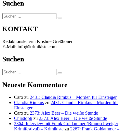
Suchen
Suchen
Suchen
nach:
KONTAKT
Redaktionsleiterin Kristine Greßhöner
E-Mail: info@krimikiste.com
Suchen
Suchen
Suchen
nach:
Neueste Kommentare
Caro
zu
2431: Claudia Rimkus – Morden für Einsteiger
Claudia Rimkus
zu
2431: Claudia Rimkus – Morden für
Einsteiger
Caro
zu
2373: Alex Beer – Die weiße Stunde
Christoph
zu
2373: Alex Beer – Die weiße Stunde
2364: Interview mit Frank Goldammer (Braunschweiger
Krimifestival) – Krimikiste
zu
2267: Frank Goldammer –