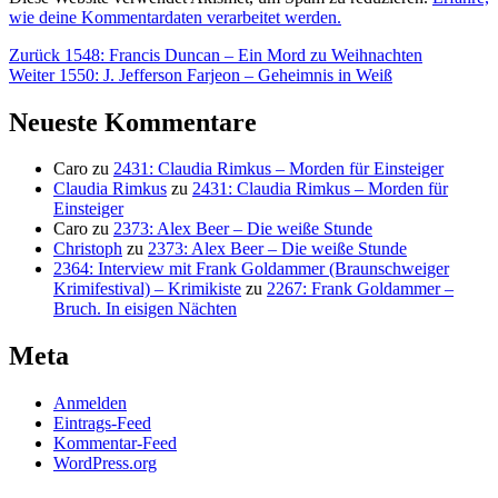
wie deine Kommentardaten verarbeitet werden.
Beitragsnavigation
Vorheriger
Zurück
1548: Francis Duncan – Ein Mord zu Weihnachten
Nächster
Beitrag:
Weiter
1550: J. Jefferson Farjeon – Geheimnis in Weiß
Beitrag:
Neueste Kommentare
Caro
zu
2431: Claudia Rimkus – Morden für Einsteiger
Claudia Rimkus
zu
2431: Claudia Rimkus – Morden für
Einsteiger
Caro
zu
2373: Alex Beer – Die weiße Stunde
Christoph
zu
2373: Alex Beer – Die weiße Stunde
2364: Interview mit Frank Goldammer (Braunschweiger
Krimifestival) – Krimikiste
zu
2267: Frank Goldammer –
Bruch. In eisigen Nächten
Meta
Anmelden
Eintrags-Feed
Kommentar-Feed
WordPress.org