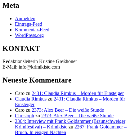
Meta
Anmelden
Eintrags-Feed
Kommentar-Feed
WordPress.org
KONTAKT
Redaktionsleiterin Kristine Greßhöner
E-Mail: info@krimikiste.com
Neueste Kommentare
Caro
zu
2431: Claudia Rimkus – Morden für Einsteiger
Claudia Rimkus
zu
2431: Claudia Rimkus – Morden für
Einsteiger
Caro
zu
2373: Alex Beer – Die weiße Stunde
Christoph
zu
2373: Alex Beer – Die weiße Stunde
2364: Interview mit Frank Goldammer (Braunschweiger
Krimifestival) – Krimikiste
zu
2267: Frank Goldammer –
Bruch. In eisigen Nächten