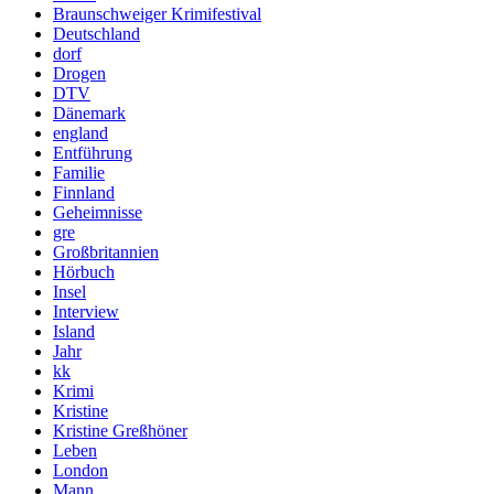
Braunschweiger Krimifestival
Deutschland
dorf
Drogen
DTV
Dänemark
england
Entführung
Familie
Finnland
Geheimnisse
gre
Großbritannien
Hörbuch
Insel
Interview
Island
Jahr
kk
Krimi
Kristine
Kristine Greßhöner
Leben
London
Mann