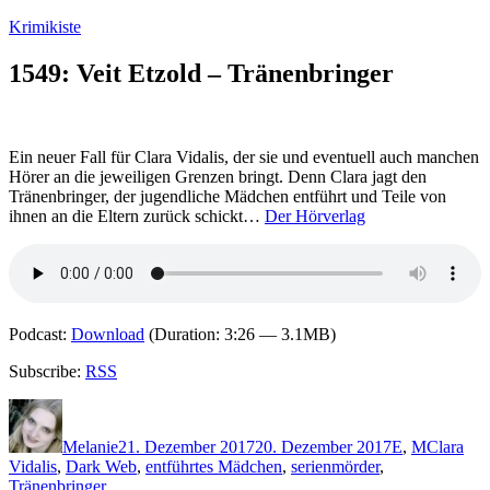
Zum
Krimikiste
Inhalt
springen
1549: Veit Etzold – Tränenbringer
Ein neuer Fall für Clara Vidalis, der sie und eventuell auch manchen
Hörer an die jeweiligen Grenzen bringt. Denn Clara jagt den
Tränenbringer, der jugendliche Mädchen entführt und Teile von
ihnen an die Eltern zurück schickt…
Der Hörverlag
Podcast:
Download
(Duration: 3:26 — 3.1MB)
Subscribe:
RSS
Autor
Veröffentlicht
Kategorien
Schlagwö
am
Melanie
21. Dezember 2017
20. Dezember 2017
E
,
M
Clara
Vidalis
,
Dark Web
,
entführtes Mädchen
,
serienmörder
,
Tränenbringer