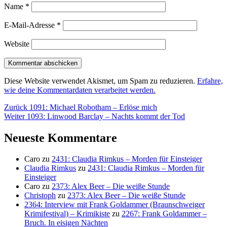
Name
*
E-Mail-Adresse
*
Website
Diese Website verwendet Akismet, um Spam zu reduzieren.
Erfahre,
wie deine Kommentardaten verarbeitet werden.
Beitragsnavigation
Vorheriger
Zurück
1091: Michael Robotham – Erlöse mich
Nächster
Beitrag:
Weiter
1093: Linwood Barclay – Nachts kommt der Tod
Beitrag:
Neueste Kommentare
Caro
zu
2431: Claudia Rimkus – Morden für Einsteiger
Claudia Rimkus
zu
2431: Claudia Rimkus – Morden für
Einsteiger
Caro
zu
2373: Alex Beer – Die weiße Stunde
Christoph
zu
2373: Alex Beer – Die weiße Stunde
2364: Interview mit Frank Goldammer (Braunschweiger
Krimifestival) – Krimikiste
zu
2267: Frank Goldammer –
Bruch. In eisigen Nächten