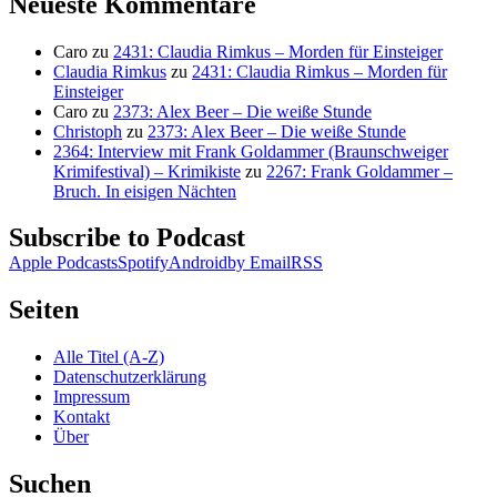
Neueste Kommentare
Caro
zu
2431: Claudia Rimkus – Morden für Einsteiger
Claudia Rimkus
zu
2431: Claudia Rimkus – Morden für
Einsteiger
Caro
zu
2373: Alex Beer – Die weiße Stunde
Christoph
zu
2373: Alex Beer – Die weiße Stunde
2364: Interview mit Frank Goldammer (Braunschweiger
Krimifestival) – Krimikiste
zu
2267: Frank Goldammer –
Bruch. In eisigen Nächten
Subscribe to Podcast
Apple Podcasts
Spotify
Android
by Email
RSS
Seiten
Alle Titel (A-Z)
Datenschutzerklärung
Impressum
Kontakt
Über
Suchen