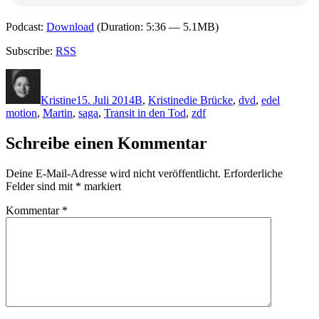
Podcast:
Download
(Duration: 5:36 — 5.1MB)
Subscribe:
RSS
Autor
Veröffentlicht
Kategorien
Schlagwörter
am
Kristine
15. Juli 2014
B
,
Kristine
die Brücke
,
dvd
,
edel
motion
,
Martin
,
saga
,
Transit in den Tod
,
zdf
Schreibe einen Kommentar
Deine E-Mail-Adresse wird nicht veröffentlicht.
Erforderliche
Felder sind mit
*
markiert
Kommentar
*