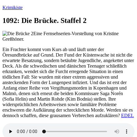
Zum
Krimikiste
Inhalt
springen
1092: Die Brücke. Staffel 2
Eine Fernsehserien-Vorstellung von Kristine
Greßhöner.
Ein Frachter kommt vom Kurs ab und läuft unter der
Öresundbrücke auf Grund. Der Fund der Küstenwache ist nicht die
erwartete Besatzung, sondern betäubte Jugendliche, angekettet unter
Deck. Als die schwedischen und dänischen Teenager schließlich
erkranken, wendet sich die Furcht erregende Situation in einen
tödlichen Fall: Sie wurden mit einer extrem aggressiven und
ansteckenden Form der Lungenpest infiziert. Und das ist erst der
Anfang einer Reihe von Vergiftungsmorden in Kopenhagen und
Malmö, denen sich erneut die beiden Kommissare Saga Norén
(Sofia Helin) und Martin Rohde (Kim Bodnia) stellen. Ihre
widersprüchlichen Arbeitsweisen sowie familiäre Probleme
erschweren die Aufklärung der schrecklichen Morde. Werden sie es
dennoch schaffen, diese grausamen Verbrechen aufzuklären?
EDEL