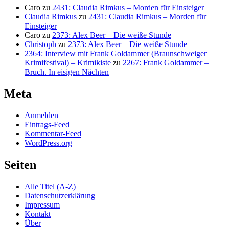
Caro
zu
2431: Claudia Rimkus – Morden für Einsteiger
Claudia Rimkus
zu
2431: Claudia Rimkus – Morden für
Einsteiger
Caro
zu
2373: Alex Beer – Die weiße Stunde
Christoph
zu
2373: Alex Beer – Die weiße Stunde
2364: Interview mit Frank Goldammer (Braunschweiger
Krimifestival) – Krimikiste
zu
2267: Frank Goldammer –
Bruch. In eisigen Nächten
Meta
Anmelden
Eintrags-Feed
Kommentar-Feed
WordPress.org
Seiten
Alle Titel (A-Z)
Datenschutzerklärung
Impressum
Kontakt
Über