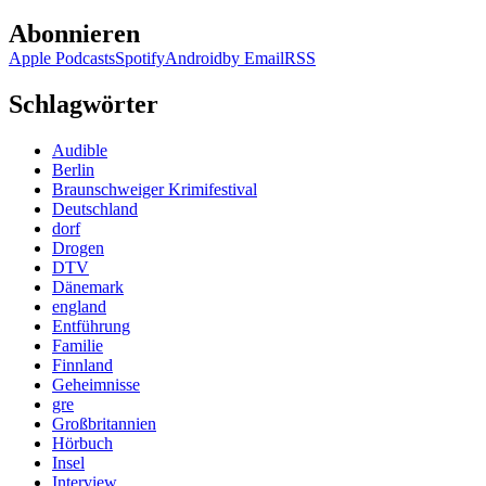
Abonnieren
Apple Podcasts
Spotify
Android
by Email
RSS
Schlagwörter
Audible
Berlin
Braunschweiger Krimifestival
Deutschland
dorf
Drogen
DTV
Dänemark
england
Entführung
Familie
Finnland
Geheimnisse
gre
Großbritannien
Hörbuch
Insel
Interview