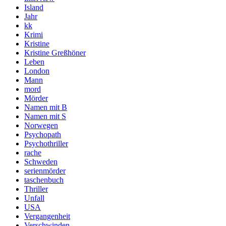
Island
Jahr
kk
Krimi
Kristine
Kristine Greßhöner
Leben
London
Mann
mord
Mörder
Namen mit B
Namen mit S
Norwegen
Psychopath
Psychothriller
rache
Schweden
serienmörder
taschenbuch
Thriller
Unfall
USA
Vergangenheit
Verschwinden