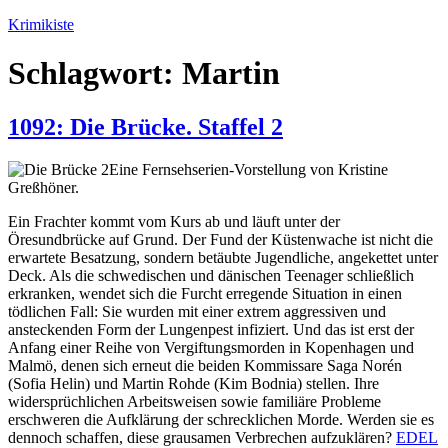
Zum
Krimikiste
Inhalt
springen
Schlagwort:
Martin
1092: Die Brücke. Staffel 2
Eine Fernsehserien-Vorstellung von Kristine
Greßhöner.
Ein Frachter kommt vom Kurs ab und läuft unter der
Öresundbrücke auf Grund. Der Fund der Küstenwache ist nicht die
erwartete Besatzung, sondern betäubte Jugendliche, angekettet unter
Deck. Als die schwedischen und dänischen Teenager schließlich
erkranken, wendet sich die Furcht erregende Situation in einen
tödlichen Fall: Sie wurden mit einer extrem aggressiven und
ansteckenden Form der Lungenpest infiziert. Und das ist erst der
Anfang einer Reihe von Vergiftungsmorden in Kopenhagen und
Malmö, denen sich erneut die beiden Kommissare Saga Norén
(Sofia Helin) und Martin Rohde (Kim Bodnia) stellen. Ihre
widersprüchlichen Arbeitsweisen sowie familiäre Probleme
erschweren die Aufklärung der schrecklichen Morde. Werden sie es
dennoch schaffen, diese grausamen Verbrechen aufzuklären?
EDEL