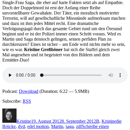
Single-Frau Saga, die eher auf harte Fakten setzt als auf Empathie.
Doch der Doppelmord ist erst der Anfang einer Reihe
unvorstellbarer Gewaltakte. Der Täter, ein moralisch motivierter
Terrorist, will auf gesellschaftliche Missstände aufmerksam machen
und dazu ist ihm jedes Mittel recht. Eine dramatische
Verfolgungsjagd durch das gesamte Gebiet rund um den Öresund
beginnt und er ist der Polizei immer einen Schritt voraus. Wird es
Martin und Saga dennoch gelingen, seinen perfiden Plan zu
durchkreuzen? Eines ist sicher – am Ende wird nichts mehr so sein,
wie es war.
Kristine Greßhöner
hat sich die Staffel gleich zwei
Mal angesehen und ist begeistert von den Bildern und dem
Ermittler-Duo!
Podcast:
Download
(Duration: 6:22 — 5.9MB)
Subscribe:
RSS
Autor
Veröffentlicht
Kategorien
Schlagw
am
Kristine
19. August 2012
8. September 2012
B
,
Kristine
die
Brücke
,
dvd
,
edel motion
,
Martin
,
saga
,
zdf
Schreibe einen