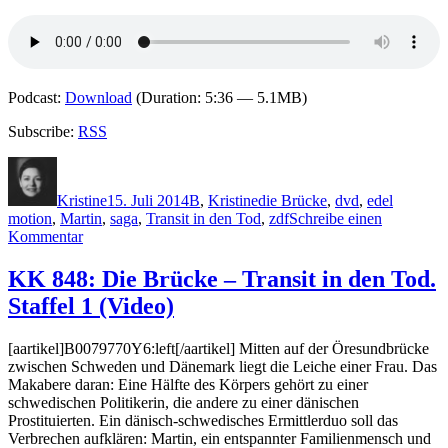
Podcast:
Download
(Duration: 5:36 — 5.1MB)
Subscribe:
RSS
Autor
Veröffentlicht
Kategorien
Schlagwörter
am
Kristine
15. Juli 2014
B
,
Kristine
die Brücke
,
dvd
,
edel
motion
,
Martin
,
saga
,
Transit in den Tod
,
zdf
Schreibe einen
zu
Kommentar
1092:
Die
KK 848: Die Brücke – Transit in den Tod.
Brücke.
Staffel 1 (Video)
Staffel
2
[aartikel]B0079770Y6:left[/aartikel] Mitten auf der Öresundbrücke
zwischen Schweden und Dänemark liegt die Leiche einer Frau. Das
Makabere daran: Eine Hälfte des Körpers gehört zu einer
schwedischen Politikerin, die andere zu einer dänischen
Prostituierten. Ein dänisch-schwedisches Ermittlerduo soll das
Verbrechen aufklären: Martin, ein entspannter Familienmensch und