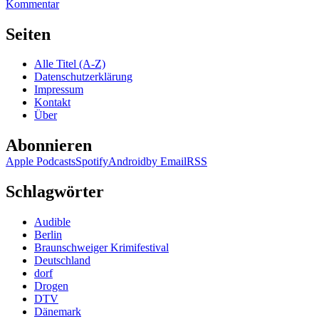
zu
Kommentar
KK
848:
Seiten
Die
Brücke
Alle Titel (A-Z)
–
Datenschutzerklärung
Transit
Impressum
in
Kontakt
den
Über
Tod.
Staffel
Abonnieren
1
(Video)
Apple Podcasts
Spotify
Android
by Email
RSS
Schlagwörter
Audible
Berlin
Braunschweiger Krimifestival
Deutschland
dorf
Drogen
DTV
Dänemark