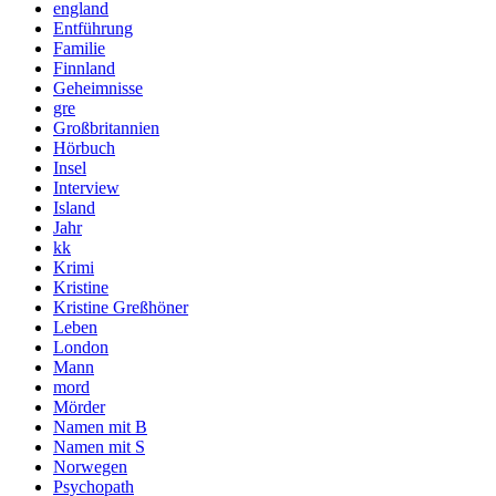
england
Entführung
Familie
Finnland
Geheimnisse
gre
Großbritannien
Hörbuch
Insel
Interview
Island
Jahr
kk
Krimi
Kristine
Kristine Greßhöner
Leben
London
Mann
mord
Mörder
Namen mit B
Namen mit S
Norwegen
Psychopath