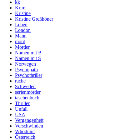
kk
Krimi
Kristine
Kristine Greßhöner
Leben
London
Mann
mord
Mörder
Namen mit B
Namen mit S
Norwegen
Psychopath
Psychothriller
rache
Schweden
serienmörder
taschenbuch
Thriller
Unfall
USA
Vergangenheit
Verschwinden
Whodunit
Österreich