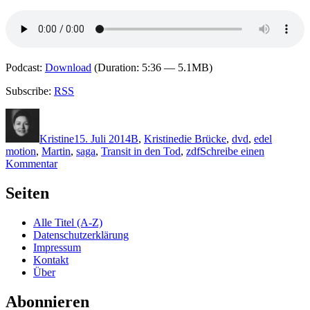
Podcast:
Download
(Duration: 5:36 — 5.1MB)
Subscribe:
RSS
Autor
Veröffentlicht
Kategorien
Schlagwörter
am
Kristine
15. Juli 2014
B
,
Kristine
die Brücke
,
dvd
,
edel
motion
,
Martin
,
saga
,
Transit in den Tod
,
zdf
Schreibe einen
zu
Kommentar
1092:
Die
Seiten
Brücke.
Staffel
Alle Titel (A-Z)
2
Datenschutzerklärung
Impressum
Kontakt
Über
Abonnieren