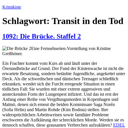
Zum
Krimikiste
Inhalt
springen
Schlagwort:
Transit in den Tod
1092: Die Brücke. Staffel 2
Eine Fernsehserien-Vorstellung von Kristine
Greßhöner.
Ein Frachter kommt vom Kurs ab und läuft unter der
Öresundbrücke auf Grund. Der Fund der Küstenwache ist nicht die
erwartete Besatzung, sondern betäubte Jugendliche, angekettet unter
Deck. Als die schwedischen und dänischen Teenager schließlich
erkranken, wendet sich die Furcht erregende Situation in einen
tödlichen Fall: Sie wurden mit einer extrem aggressiven und
ansteckenden Form der Lungenpest infiziert. Und das ist erst der
Anfang einer Reihe von Vergiftungsmorden in Kopenhagen und
Malmö, denen sich erneut die beiden Kommissare Saga Norén
(Sofia Helin) und Martin Rohde (Kim Bodnia) stellen. Ihre
widersprüchlichen Arbeitsweisen sowie familiäre Probleme
erschweren die Aufklärung der schrecklichen Morde. Werden sie es
dennoch schaffen, diese grausamen Verbrechen aufzuklären?
EDEL