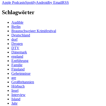
Apple Podcasts
Spotify
Android
by Email
RSS
Schlagwörter
Audible
Berlin
Braunschweiger Krimifestival
Deutschland
dorf
Drogen
DTV
Dänemark
england
Entführung
Familie
Finnland
Geheimnisse
gre
Großbritannien
Hörbuch
Insel
Interview
Island
Jahr