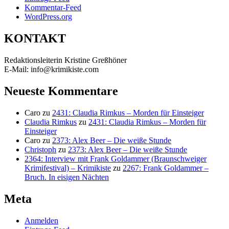
Kommentar-Feed
WordPress.org
KONTAKT
Redaktionsleiterin Kristine Greßhöner
E-Mail: info@krimikiste.com
Neueste Kommentare
Caro
zu
2431: Claudia Rimkus – Morden für Einsteiger
Claudia Rimkus
zu
2431: Claudia Rimkus – Morden für
Einsteiger
Caro
zu
2373: Alex Beer – Die weiße Stunde
Christoph
zu
2373: Alex Beer – Die weiße Stunde
2364: Interview mit Frank Goldammer (Braunschweiger
Krimifestival) – Krimikiste
zu
2267: Frank Goldammer –
Bruch. In eisigen Nächten
Meta
Anmelden