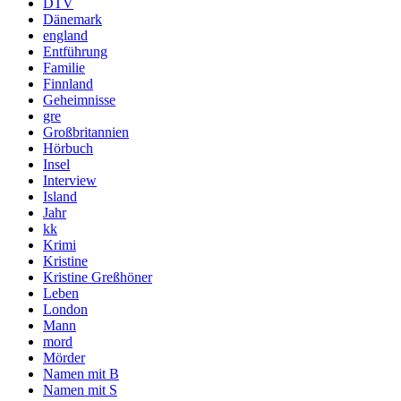
DTV
Dänemark
england
Entführung
Familie
Finnland
Geheimnisse
gre
Großbritannien
Hörbuch
Insel
Interview
Island
Jahr
kk
Krimi
Kristine
Kristine Greßhöner
Leben
London
Mann
mord
Mörder
Namen mit B
Namen mit S