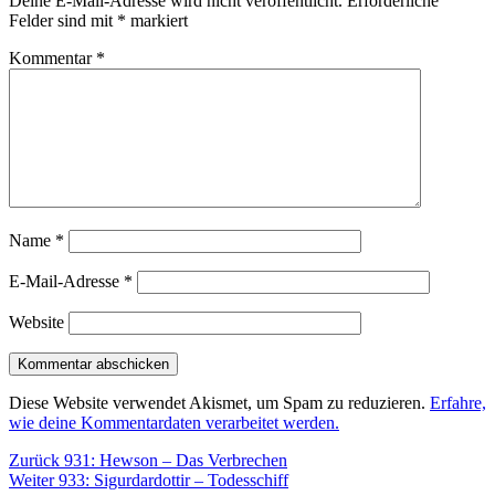
Deine E-Mail-Adresse wird nicht veröffentlicht.
Erforderliche
Felder sind mit
*
markiert
Kommentar
*
Name
*
E-Mail-Adresse
*
Website
Diese Website verwendet Akismet, um Spam zu reduzieren.
Erfahre,
wie deine Kommentardaten verarbeitet werden.
Beitragsnavigation
Vorheriger
Zurück
931: Hewson – Das Verbrechen
Nächster
Beitrag:
Weiter
933: Sigurdardottir – Todesschiff