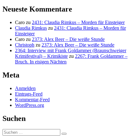
Beitrag:
Neueste Kommentare
Caro
zu
2431: Claudia Rimkus – Morden für Einsteiger
Claudia Rimkus
zu
2431: Claudia Rimkus – Morden für
Einsteiger
Caro
zu
2373: Alex Beer – Die weiße Stunde
Christoph
zu
2373: Alex Beer – Die weiße Stunde
2364: Interview mit Frank Goldammer (Braunschweiger
Krimifestival) – Krimikiste
zu
2267: Frank Goldammer –
Bruch. In eisigen Nächten
Meta
Anmelden
Eintrags-Feed
Kommentar-Feed
WordPress.org
Suchen
Suchen
Suchen
nach: