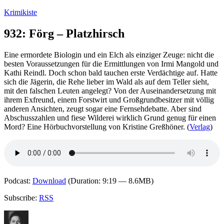
Zum
Krimikiste
Inhalt
springen
932: Förg – Platzhirsch
Eine ermordete Biologin und ein Elch als einziger Zeuge: nicht die
besten Voraussetzungen für die Ermittlungen von Irmi Mangold und
Kathi Reindl. Doch schon bald tauchen erste Verdächtige auf. Hatte
sich die Jägerin, die Rehe lieber im Wald als auf dem Teller sieht,
mit den falschen Leuten angelegt? Von der Auseinandersetzung mit
ihrem Exfreund, einem Forstwirt und Großgrundbesitzer mit völlig
anderen Ansichten, zeugt sogar eine Fernsehdebatte. Aber sind
Abschusszahlen und fiese Wilderei wirklich Grund genug für einen
Mord? Eine Hörbuchvorstellung von Kristine Greßhöner. (
Verlag
)
Podcast:
Download
(Duration: 9:19 — 8.6MB)
Subscribe:
RSS
Autor
Veröffentlicht
Kategorien
Schlagwörter
am