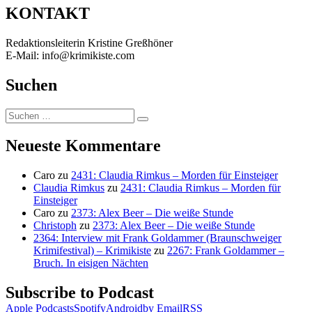
KONTAKT
Redaktionsleiterin Kristine Greßhöner
E-Mail: info@krimikiste.com
Suchen
Suchen
Suchen
nach:
Neueste Kommentare
Caro
zu
2431: Claudia Rimkus – Morden für Einsteiger
Claudia Rimkus
zu
2431: Claudia Rimkus – Morden für
Einsteiger
Caro
zu
2373: Alex Beer – Die weiße Stunde
Christoph
zu
2373: Alex Beer – Die weiße Stunde
2364: Interview mit Frank Goldammer (Braunschweiger
Krimifestival) – Krimikiste
zu
2267: Frank Goldammer –
Bruch. In eisigen Nächten
Subscribe to Podcast
Apple Podcasts
Spotify
Android
by Email
RSS