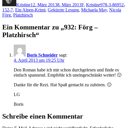
Kristine
12. März 2013
8. März 2013
F
,
Kristine
978-3-86952-
152-7
,
Ein Alpen-Krimi
,
Gekürzte Lesung
,
Michaela May
,
Nicola
Förg
,
Platzhirsch
Ein Kommentar zu „932: Förg –
Platzhirsch“
Boris Schneider
sagt:
4. April 2013 um 19:25 Uhr
Den Roman habe ich mir schon durchgelesen und finde es
einfach spannend. Empfehle ich uneingeschränkt weiter! 🙂
Danke für die Rezi. Hat Spaß gemacht zu zuhören. 🙂
LG
Boris
Schreibe einen Kommentar