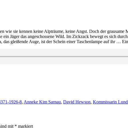
uen wie sie kennen keine Alpträume, keine Angst. Doch der grausame M
 ein Jäger das angeschossene Wild. Im Zickzack bewegt es sich durch d
da, das gleißende Auge, ist der Schein einer Taschenlampe auf ihr … Ei
8371-1926-8
,
Anneke Kim Sarnau
,
David Hewson
,
Kommissarin Lunds
sind mit
*
markiert