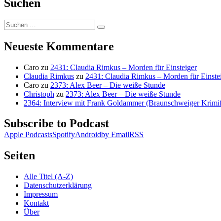
Suchen
Suchen
Suchen
nach:
Neueste Kommentare
Caro
zu
2431: Claudia Rimkus – Morden für Einsteiger
Claudia Rimkus
zu
2431: Claudia Rimkus – Morden für Einste
Caro
zu
2373: Alex Beer – Die weiße Stunde
Christoph
zu
2373: Alex Beer – Die weiße Stunde
2364: Interview mit Frank Goldammer (Braunschweiger Krimife
Subscribe to Podcast
Apple Podcasts
Spotify
Android
by Email
RSS
Seiten
Alle Titel (A-Z)
Datenschutzerklärung
Impressum
Kontakt
Über