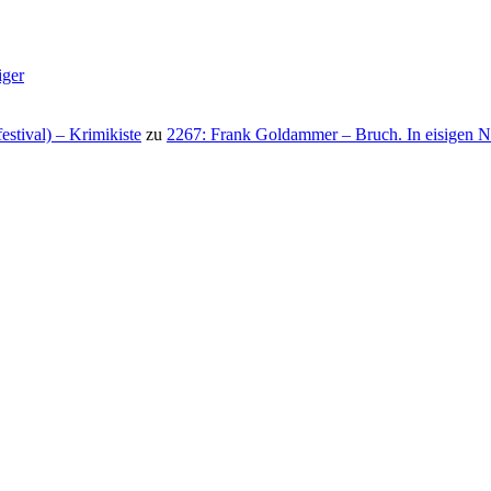
iger
stival) – Krimikiste
zu
2267: Frank Goldammer – Bruch. In eisigen N