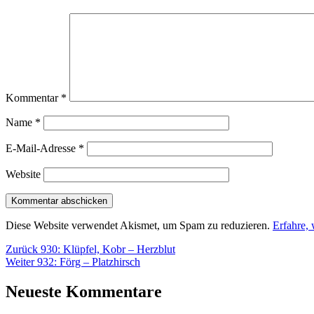
Kommentar
*
Name
*
E-Mail-Adresse
*
Website
Diese Website verwendet Akismet, um Spam zu reduzieren.
Erfahre,
Beitragsnavigation
Vorheriger
Zurück
930: Klüpfel, Kobr – Herzblut
Nächster
Beitrag:
Weiter
932: Förg – Platzhirsch
Beitrag:
Neueste Kommentare