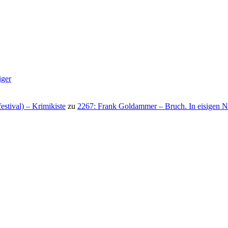
iger
stival) – Krimikiste
zu
2267: Frank Goldammer – Bruch. In eisigen N