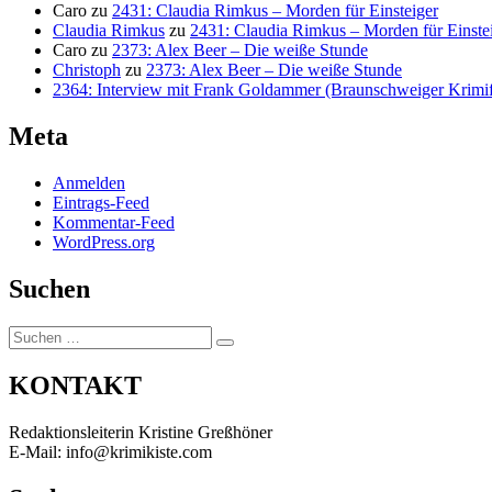
Caro
zu
2431: Claudia Rimkus – Morden für Einsteiger
Claudia Rimkus
zu
2431: Claudia Rimkus – Morden für Einste
Caro
zu
2373: Alex Beer – Die weiße Stunde
Christoph
zu
2373: Alex Beer – Die weiße Stunde
2364: Interview mit Frank Goldammer (Braunschweiger Krimife
Meta
Anmelden
Eintrags-Feed
Kommentar-Feed
WordPress.org
Suchen
Suchen
Suchen
nach:
KONTAKT
Redaktionsleiterin Kristine Greßhöner
E-Mail: info@krimikiste.com