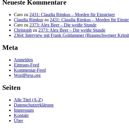
Neueste Kommentare
Caro
zu
2431: Claudia Rimkus – Morden für Einsteiger
Claudia Rimkus
zu
2431: Claudia Rimkus – Morden für Einste
Caro
zu
2373: Alex Beer – Die weiße Stunde
Christoph
zu
2373: Alex Beer – Die weiße Stunde
2364: Interview mit Frank Goldammer (Braunschweiger Krimife
Meta
Anmelden
Eintrags-Feed
Kommentar-Feed
WordPress.org
Seiten
Alle Titel (A-Z)
Datenschutzerklärung
Impressum
Kontakt
Über