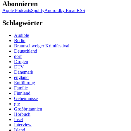
Abonnieren
Apple Podcasts
Spotify
Android
by Email
RSS
Schlagwörter
Audible
Berlin
Braunschweiger Krimifestival
Deutschland
dorf
Drogen
DTV
Dänemark
england
Entführung
Familie
Finnland
Geheimnisse
gre
Großbritannien
Hörbuch
Insel
Interview
Island