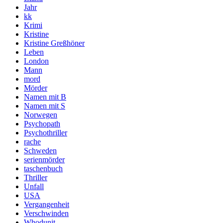
Jahr
kk
Krimi
Kristine
Kristine Greßhöner
Leben
London
Mann
mord
Mörder
Namen mit B
Namen mit S
Norwegen
Psychopath
Psychothriller
rache
Schweden
serienmörder
taschenbuch
Thriller
Unfall
USA
Vergangenheit
Verschwinden
Whodunit