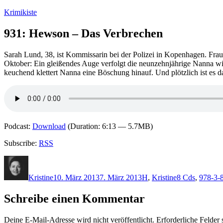
Zum
Krimikiste
Inhalt
springen
931: Hewson – Das Verbrechen
Sarah Lund, 38, ist Kommissarin bei der Polizei in Kopenhagen. Fra
Oktober: Ein gleißendes Auge verfolgt die neunzehnjährige Nanna wie
keuchend klettert Nanna eine Böschung hinauf. Und plötzlich ist es 
Podcast:
Download
(Duration: 6:13 — 5.7MB)
Subscribe:
RSS
Autor
Veröffentlicht
Kategorien
Schlagwörter
am
Kristine
10. März 2013
7. März 2013
H
,
Kristine
8 Cds
,
978-3-
Schreibe einen Kommentar
Deine E-Mail-Adresse wird nicht veröffentlicht.
Erforderliche Felder 