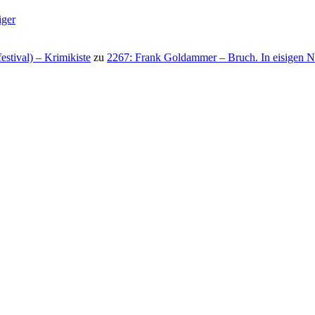
iger
stival) – Krimikiste
zu
2267: Frank Goldammer – Bruch. In eisigen N