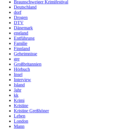
Braunschweiger Krimifestival
Deutschland
dorf
Drogen
DTV
Dänemark
england
Entführung
Familie
Finnland
Geheimnisse
gre
Großbritannien
Hörbuch
Insel
Interview
Island
Jahr
kk
Krimi
Kristine
Kristine Greßhöner
Leben
London
Mann