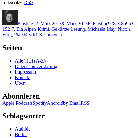
Subscribe:
RSS
Autor
Veröffentlicht
Kategorien
Schlagwörter
am
Kristine
12. März 2013
8. März 2013
F
,
Kristine
978-3-86952-
152-7
,
Ein Alpen-Krimi
,
Gekürzte Lesung
,
Michaela May
,
Nicola
zu
Förg
,
Platzhirsch
1 Kommentar
932:
Förg
Seiten
–
Platzhirsch
Alle Titel (A-Z)
Datenschutzerklärung
Impressum
Kontakt
Über
Abonnieren
Apple Podcasts
Spotify
Android
by Email
RSS
Schlagwörter
Audible
Berlin