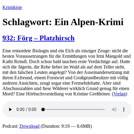
Zum
Krimikiste
Inhalt
springen
Schlagwort:
Ein Alpen-Krimi
932: Förg – Platzhirsch
Eine ermordete Biologin und ein Elch als einziger Zeuge: nicht die
besten Voraussetzungen für die Ermittlungen von Irmi Mangold und
Kathi Reindl. Doch schon bald tauchen erste Verdächtige auf. Hatte
sich die Jägerin, die Rehe lieber im Wald als auf dem Teller sieht,
mit den falschen Leuten angelegt? Von der Auseinandersetzung mit
ihrem Exfreund, einem Forstwirt und Großgrundbesitzer mit völlig
anderen Ansichten, zeugt sogar eine Fernsehdebatte. Aber sind
Abschusszahlen und fiese Wilderei wirklich Grund genug für einen
Mord? Eine Hörbuchvorstellung von Kristine Greßhöner. (
Verlag
)
Podcast:
Download
(Duration: 9:19 — 8.6MB)