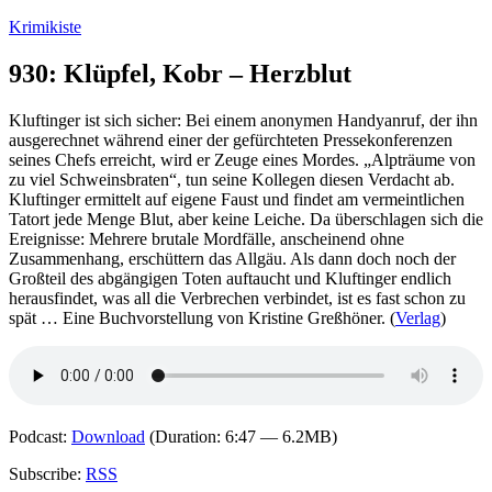
Zum
Krimikiste
Inhalt
springen
930: Klüpfel, Kobr – Herzblut
Kluftinger ist sich sicher: Bei einem anonymen Handyanruf, der ihn
ausgerechnet während einer der gefürchteten Pressekonferenzen
seines Chefs erreicht, wird er Zeuge eines Mordes. „Alpträume von
zu viel Schweinsbraten“, tun seine Kollegen diesen Verdacht ab.
Kluftinger ermittelt auf eigene Faust und findet am vermeintlichen
Tatort jede Menge Blut, aber keine Leiche. Da überschlagen sich die
Ereignisse: Mehrere brutale Mordfälle, anscheinend ohne
Zusammenhang, erschüttern das Allgäu. Als dann doch noch der
Großteil des abgängigen Toten auftaucht und Kluftinger endlich
herausfindet, was all die Verbrechen verbindet, ist es fast schon zu
spät … Eine Buchvorstellung von Kristine Greßhöner. (
Verlag
)
Podcast:
Download
(Duration: 6:47 — 6.2MB)
Subscribe:
RSS