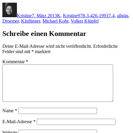
Autor
Veröffentlicht
Kategorien
Schlagwörter
am
Kristine
7. März 2013
K
,
Kristine
978-3-426-19937-4
,
allgäu
,
Droemer
,
Kluftinger
,
Michael Kobr
,
Volker Klüpfel
Schreibe einen Kommentar
Deine E-Mail-Adresse wird nicht veröffentlicht.
Erforderliche
Felder sind mit
*
markiert
Kommentar
*
Name
*
E-Mail-Adresse
*
Website