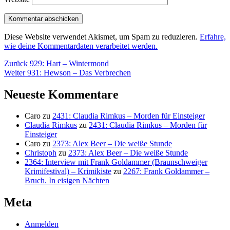
Diese Website verwendet Akismet, um Spam zu reduzieren.
Erfahre,
wie deine Kommentardaten verarbeitet werden.
Beitragsnavigation
Vorheriger
Zurück
929: Hart – Wintermond
Nächster
Beitrag:
Weiter
931: Hewson – Das Verbrechen
Beitrag:
Neueste Kommentare
Caro
zu
2431: Claudia Rimkus – Morden für Einsteiger
Claudia Rimkus
zu
2431: Claudia Rimkus – Morden für
Einsteiger
Caro
zu
2373: Alex Beer – Die weiße Stunde
Christoph
zu
2373: Alex Beer – Die weiße Stunde
2364: Interview mit Frank Goldammer (Braunschweiger
Krimifestival) – Krimikiste
zu
2267: Frank Goldammer –
Bruch. In eisigen Nächten
Meta
Anmelden