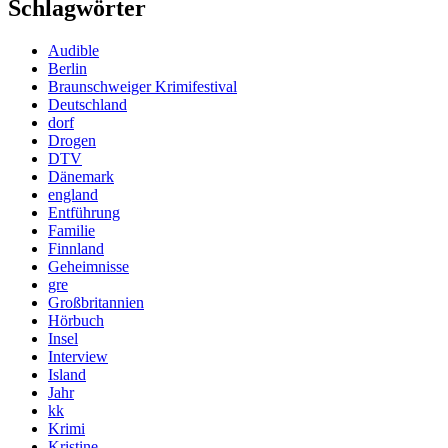
Schlagwörter
Audible
Berlin
Braunschweiger Krimifestival
Deutschland
dorf
Drogen
DTV
Dänemark
england
Entführung
Familie
Finnland
Geheimnisse
gre
Großbritannien
Hörbuch
Insel
Interview
Island
Jahr
kk
Krimi
Kristine