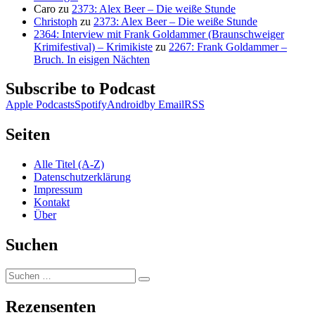
Caro
zu
2373: Alex Beer – Die weiße Stunde
Christoph
zu
2373: Alex Beer – Die weiße Stunde
2364: Interview mit Frank Goldammer (Braunschweiger
Krimifestival) – Krimikiste
zu
2267: Frank Goldammer –
Bruch. In eisigen Nächten
Subscribe to Podcast
Apple Podcasts
Spotify
Android
by Email
RSS
Seiten
Alle Titel (A-Z)
Datenschutzerklärung
Impressum
Kontakt
Über
Suchen
Suchen
Suchen
nach:
Rezensenten