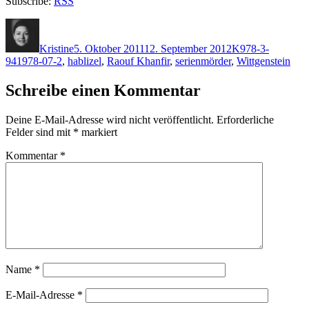
Subscribe:
RSS
Autor
Veröffentlicht
Kategorien
Schlagwörter
am
Kristine
5. Oktober 2011
12. September 2012
K
978-3-
941978-07-2
,
hablizel
,
Raouf Khanfir
,
serienmörder
,
Wittgenstein
Schreibe einen Kommentar
Deine E-Mail-Adresse wird nicht veröffentlicht.
Erforderliche
Felder sind mit
*
markiert
Kommentar
*
Name
*
E-Mail-Adresse
*