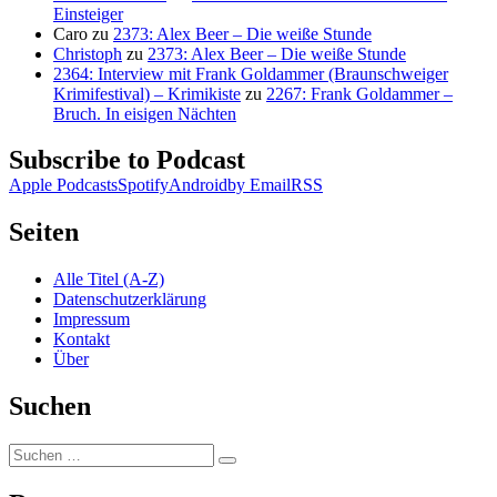
Einsteiger
Caro
zu
2373: Alex Beer – Die weiße Stunde
Christoph
zu
2373: Alex Beer – Die weiße Stunde
2364: Interview mit Frank Goldammer (Braunschweiger
Krimifestival) – Krimikiste
zu
2267: Frank Goldammer –
Bruch. In eisigen Nächten
Subscribe to Podcast
Apple Podcasts
Spotify
Android
by Email
RSS
Seiten
Alle Titel (A-Z)
Datenschutzerklärung
Impressum
Kontakt
Über
Suchen
Suchen
Suchen
nach: