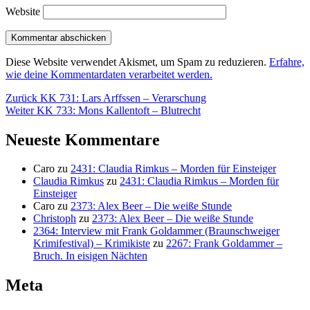
Website
Diese Website verwendet Akismet, um Spam zu reduzieren.
Erfahre,
wie deine Kommentardaten verarbeitet werden.
Beitragsnavigation
Vorheriger
Zurück
KK 731: Lars Arffssen – Verarschung
Nächster
Beitrag:
Weiter
KK 733: Mons Kallentoft – Blutrecht
Beitrag:
Neueste Kommentare
Caro
zu
2431: Claudia Rimkus – Morden für Einsteiger
Claudia Rimkus
zu
2431: Claudia Rimkus – Morden für
Einsteiger
Caro
zu
2373: Alex Beer – Die weiße Stunde
Christoph
zu
2373: Alex Beer – Die weiße Stunde
2364: Interview mit Frank Goldammer (Braunschweiger
Krimifestival) – Krimikiste
zu
2267: Frank Goldammer –
Bruch. In eisigen Nächten
Meta