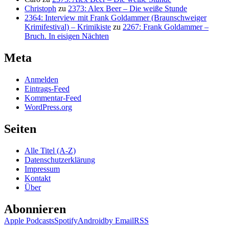
Christoph
zu
2373: Alex Beer – Die weiße Stunde
2364: Interview mit Frank Goldammer (Braunschweiger
Krimifestival) – Krimikiste
zu
2267: Frank Goldammer –
Bruch. In eisigen Nächten
Meta
Anmelden
Eintrags-Feed
Kommentar-Feed
WordPress.org
Seiten
Alle Titel (A-Z)
Datenschutzerklärung
Impressum
Kontakt
Über
Abonnieren
Apple Podcasts
Spotify
Android
by Email
RSS