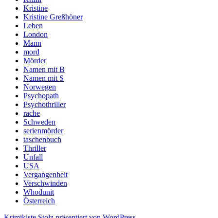
Kristine
Kristine Greßhöner
Leben
London
Mann
mord
Mörder
Namen mit B
Namen mit S
Norwegen
Psychopath
Psychothriller
rache
Schweden
serienmörder
taschenbuch
Thriller
Unfall
USA
Vergangenheit
Verschwinden
Whodunit
Österreich
Krimikiste
Stolz präsentiert von WordPress