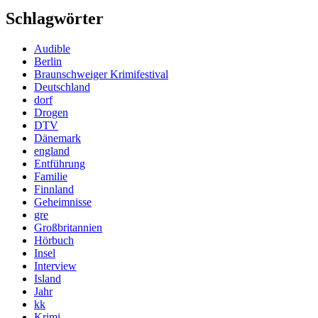
Schlagwörter
Audible
Berlin
Braunschweiger Krimifestival
Deutschland
dorf
Drogen
DTV
Dänemark
england
Entführung
Familie
Finnland
Geheimnisse
gre
Großbritannien
Hörbuch
Insel
Interview
Island
Jahr
kk
Krimi