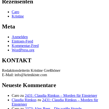
Rezensenten
Caro
Kristine
Meta
Anmelden
Eintrags-Feed
Kommentar-Feed
WordPress.org
KONTAKT
Redaktionsleiterin Kristine Greßhöner
E-Mail: info@krimikiste.com
Neueste Kommentare
Caro
zu
2431: Claudia Rimkus – Morden für Einsteiger
Claudia Rimkus
zu
2431: Claudia Rimkus – Morden für
Einsteiger
Caro
zu
2373: Alex Beer – Die weiße Stunde