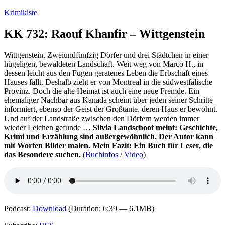
Zum
Krimikiste
Inhalt
springen
KK 732: Raouf Khanfir – Wittgenstein
Wittgenstein. Zweiundfünfzig Dörfer und drei Städtchen in einer
hügeligen, bewaldeten Landschaft. Weit weg von Marco H., in
dessen leicht aus den Fugen geratenes Leben die Erbschaft eines
Hauses fällt. Deshalb zieht er von Montreal in die südwestfälische
Provinz. Doch die alte Heimat ist auch eine neue Fremde. Ein
ehemaliger Nachbar aus Kanada scheint über jeden seiner Schritte
informiert, ebenso der Geist der Großtante, deren Haus er bewohnt.
Und auf der Landstraße zwischen den Dörfern werden immer
wieder Leichen gefunde …
Silvia Landschoof meint: Geschichte,
Krimi und Erzählung sind außergewöhnlich. Der Autor kann
mit Worten Bilder malen. Mein Fazit: Ein Buch für Leser, die
das Besondere suchen.
(
Buchinfos
/
Video
)
Podcast:
Download
(Duration: 6:39 — 6.1MB)