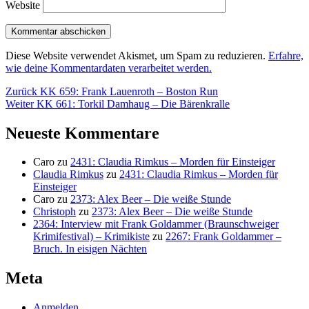
Website
Diese Website verwendet Akismet, um Spam zu reduzieren.
Erfahre,
wie deine Kommentardaten verarbeitet werden.
Beitragsnavigation
Vorheriger
Zurück
KK 659: Frank Lauenroth – Boston Run
Nächster
Beitrag:
Weiter
KK 661: Torkil Damhaug – Die Bärenkralle
Beitrag:
Neueste Kommentare
Caro
zu
2431: Claudia Rimkus – Morden für Einsteiger
Claudia Rimkus
zu
2431: Claudia Rimkus – Morden für
Einsteiger
Caro
zu
2373: Alex Beer – Die weiße Stunde
Christoph
zu
2373: Alex Beer – Die weiße Stunde
2364: Interview mit Frank Goldammer (Braunschweiger
Krimifestival) – Krimikiste
zu
2267: Frank Goldammer –
Bruch. In eisigen Nächten
Meta
Anmelden