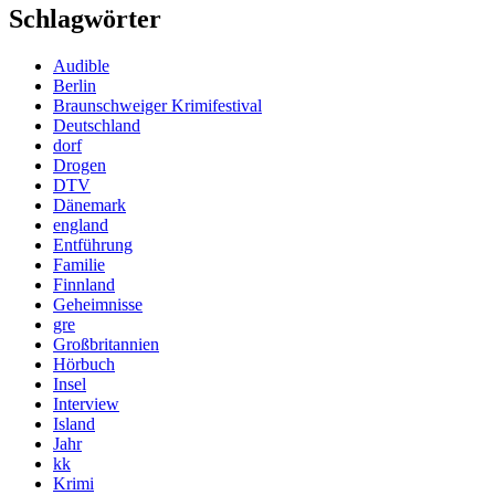
Schlagwörter
Audible
Berlin
Braunschweiger Krimifestival
Deutschland
dorf
Drogen
DTV
Dänemark
england
Entführung
Familie
Finnland
Geheimnisse
gre
Großbritannien
Hörbuch
Insel
Interview
Island
Jahr
kk
Krimi