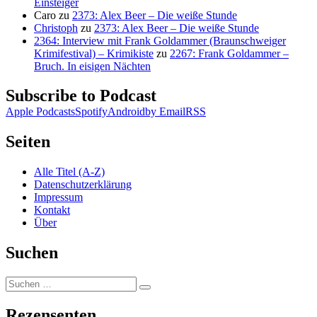
Einsteiger
Caro
zu
2373: Alex Beer – Die weiße Stunde
Christoph
zu
2373: Alex Beer – Die weiße Stunde
2364: Interview mit Frank Goldammer (Braunschweiger
Krimifestival) – Krimikiste
zu
2267: Frank Goldammer –
Bruch. In eisigen Nächten
Subscribe to Podcast
Apple Podcasts
Spotify
Android
by Email
RSS
Seiten
Alle Titel (A-Z)
Datenschutzerklärung
Impressum
Kontakt
Über
Suchen
Suchen
Suchen
nach:
Rezensenten