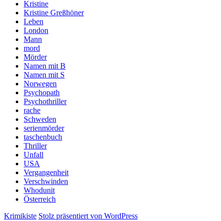
Kristine
Kristine Greßhöner
Leben
London
Mann
mord
Mörder
Namen mit B
Namen mit S
Norwegen
Psychopath
Psychothriller
rache
Schweden
serienmörder
taschenbuch
Thriller
Unfall
USA
Vergangenheit
Verschwinden
Whodunit
Österreich
Krimikiste
Stolz präsentiert von WordPress