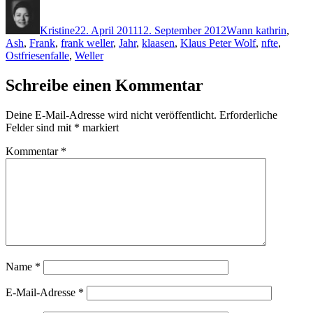
Autor
Veröffentlicht
Kategorien
Schlagwörter
am
Kristine
22. April 2011
12. September 2012
W
ann kathrin
,
Ash
,
Frank
,
frank weller
,
Jahr
,
klaasen
,
Klaus Peter Wolf
,
nfte
,
Ostfriesenfalle
,
Weller
Schreibe einen Kommentar
Deine E-Mail-Adresse wird nicht veröffentlicht.
Erforderliche
Felder sind mit
*
markiert
Kommentar
*
Name
*
E-Mail-Adresse
*