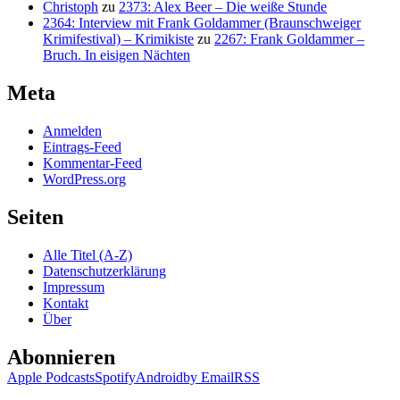
Christoph
zu
2373: Alex Beer – Die weiße Stunde
2364: Interview mit Frank Goldammer (Braunschweiger
Krimifestival) – Krimikiste
zu
2267: Frank Goldammer –
Bruch. In eisigen Nächten
Meta
Anmelden
Eintrags-Feed
Kommentar-Feed
WordPress.org
Seiten
Alle Titel (A-Z)
Datenschutzerklärung
Impressum
Kontakt
Über
Abonnieren
Apple Podcasts
Spotify
Android
by Email
RSS