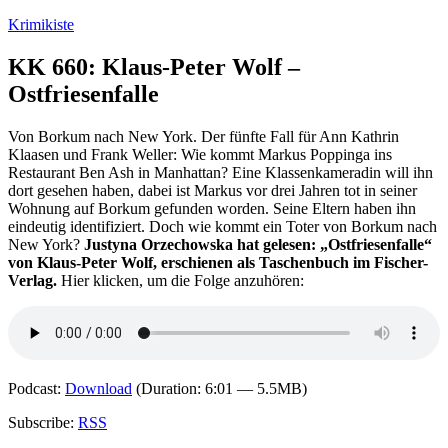
Zum
Krimikiste
Inhalt
springen
KK 660: Klaus-Peter Wolf –
Ostfriesenfalle
Von Borkum nach New York. Der fünfte Fall für Ann Kathrin
Klaasen und Frank Weller: Wie kommt Markus Poppinga ins
Restaurant Ben Ash in Manhattan? Eine Klassenkameradin will ihn
dort gesehen haben, dabei ist Markus vor drei Jahren tot in seiner
Wohnung auf Borkum gefunden worden. Seine Eltern haben ihn
eindeutig identifiziert. Doch wie kommt ein Toter von Borkum nach
New York?
Justyna Orzechowska hat gelesen: „Ostfriesenfalle“
von Klaus-Peter Wolf, erschienen als Taschenbuch im Fischer-
Verlag.
Hier klicken, um die Folge anzuhören:
Podcast:
Download
(Duration: 6:01 — 5.5MB)
Subscribe:
RSS