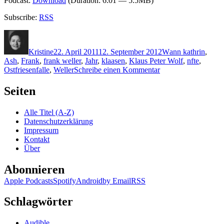
Podcast:
Download
(Duration: 6:01 — 5.5MB)
Subscribe:
RSS
Autor
Veröffentlicht
Kategorien
Schlagwörter
am
Kristine
22. April 2011
12. September 2012
W
ann kathrin
,
Ash
,
Frank
,
frank weller
,
Jahr
,
klaasen
,
Klaus Peter Wolf
,
nfte
,
zu
Ostfriesenfalle
,
Weller
Schreibe einen Kommentar
KK
660:
Seiten
Klaus-
Peter
Alle Titel (A-Z)
Wolf
Datenschutzerklärung
–
Impressum
Ostfriesenfalle
Kontakt
Über
Abonnieren
Apple Podcasts
Spotify
Android
by Email
RSS
Schlagwörter
Audible