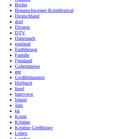
Berlin
Braunschweiger Krimifestival
Deutschland
dorf
Drogen
DTV
Dänemark
england
Entführung
Familie
Finnland
Geheimnisse
gre
Großbritannien
Hörbuch
Insel
Interview
Island
Jahr
kk
Krimi
Kristine
Kristine Greßhöner
Leben
London