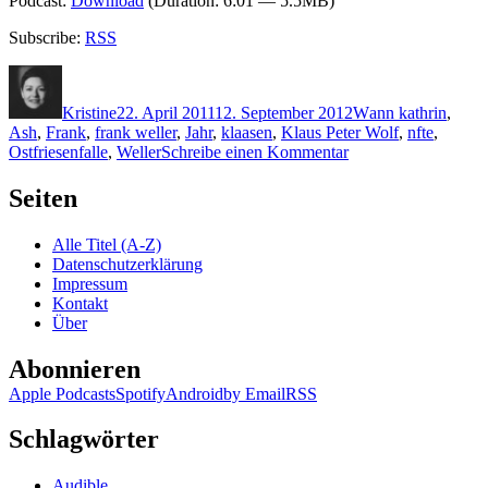
Podcast:
Download
(Duration: 6:01 — 5.5MB)
Subscribe:
RSS
Autor
Veröffentlicht
Kategorien
Schlagwörter
am
Kristine
22. April 2011
12. September 2012
W
ann kathrin
,
Ash
,
Frank
,
frank weller
,
Jahr
,
klaasen
,
Klaus Peter Wolf
,
nfte
,
zu
Ostfriesenfalle
,
Weller
Schreibe einen Kommentar
KK
660:
Seiten
Klaus-
Peter
Alle Titel (A-Z)
Wolf
Datenschutzerklärung
–
Impressum
Ostfriesenfalle
Kontakt
Über
Abonnieren
Apple Podcasts
Spotify
Android
by Email
RSS
Schlagwörter
Audible