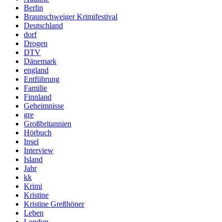
Berlin
Braunschweiger Krimifestival
Deutschland
dorf
Drogen
DTV
Dänemark
england
Entführung
Familie
Finnland
Geheimnisse
gre
Großbritannien
Hörbuch
Insel
Interview
Island
Jahr
kk
Krimi
Kristine
Kristine Greßhöner
Leben
London