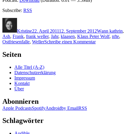
Podcast:
Download
(Duration: 6:01 — 5.5MB)
Subscribe:
RSS
Autor
Veröffentlicht
Kategorien
Schlagwörter
am
Kristine
22. April 2011
12. September 2012
W
ann kathrin
,
Ash
,
Frank
,
frank weller
,
Jahr
,
klaasen
,
Klaus Peter Wolf
,
nfte
,
zu
Ostfriesenfalle
,
Weller
Schreibe einen Kommentar
KK
660:
Seiten
Klaus-
Peter
Alle Titel (A-Z)
Wolf
Datenschutzerklärung
–
Impressum
Ostfriesenfalle
Kontakt
Über
Abonnieren
Apple Podcasts
Spotify
Android
by Email
RSS
Schlagwörter
Audible