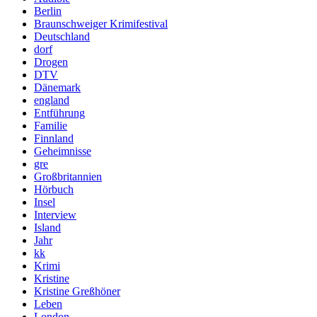
Berlin
Braunschweiger Krimifestival
Deutschland
dorf
Drogen
DTV
Dänemark
england
Entführung
Familie
Finnland
Geheimnisse
gre
Großbritannien
Hörbuch
Insel
Interview
Island
Jahr
kk
Krimi
Kristine
Kristine Greßhöner
Leben
London