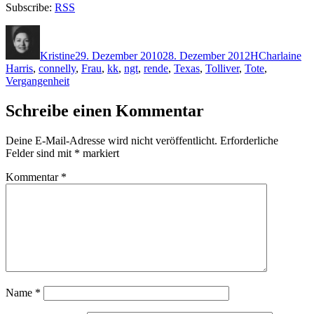
Subscribe:
RSS
Autor
Veröffentlicht
Kategorien
Schlagwörte
am
Kristine
29. Dezember 2010
28. Dezember 2012
H
Charlaine
Harris
,
connelly
,
Frau
,
kk
,
ngt
,
rende
,
Texas
,
Tolliver
,
Tote
,
Vergangenheit
Schreibe einen Kommentar
Deine E-Mail-Adresse wird nicht veröffentlicht.
Erforderliche
Felder sind mit
*
markiert
Kommentar
*
Name
*