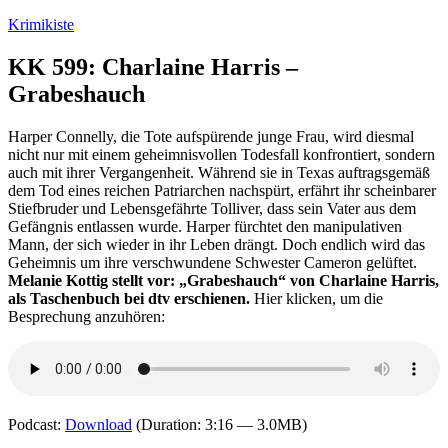
Zum
Krimikiste
Inhalt
springen
KK 599: Charlaine Harris –
Grabeshauch
Harper Connelly, die Tote aufspürende junge Frau, wird diesmal
nicht nur mit einem geheimnisvollen Todesfall konfrontiert, sondern
auch mit ihrer Vergangenheit. Während sie in Texas auftragsgemäß
dem Tod eines reichen Patriarchen nachspürt, erfährt ihr scheinbarer
Stiefbruder und Lebensgefährte Tolliver, dass sein Vater aus dem
Gefängnis entlassen wurde. Harper fürchtet den manipulativen
Mann, der sich wieder in ihr Leben drängt. Doch endlich wird das
Geheimnis um ihre verschwundene Schwester Cameron gelüftet.
Melanie Kottig stellt vor: „Grabeshauch“ von Charlaine Harris,
als Taschenbuch bei dtv erschienen.
Hier klicken, um die
Besprechung anzuhören:
Podcast:
Download
(Duration: 3:16 — 3.0MB)