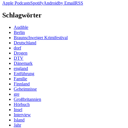
Apple Podcasts
Spotify
Android
by Email
RSS
Schlagwörter
Audible
Berlin
Braunschweiger Krimifestival
Deutschland
dorf
Drogen
DTV
Dänemark
england
Entführung
Familie
Finnland
Geheimnisse
gre
Großbritannien
Hörbuch
Insel
Interview
Island
Jahr