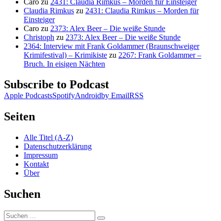
Caro
zu
2431: Claudia Rimkus – Morden für Einsteiger
Claudia Rimkus
zu
2431: Claudia Rimkus – Morden für
Einsteiger
Caro
zu
2373: Alex Beer – Die weiße Stunde
Christoph
zu
2373: Alex Beer – Die weiße Stunde
2364: Interview mit Frank Goldammer (Braunschweiger
Krimifestival) – Krimikiste
zu
2267: Frank Goldammer –
Bruch. In eisigen Nächten
Subscribe to Podcast
Apple Podcasts
Spotify
Android
by Email
RSS
Seiten
Alle Titel (A-Z)
Datenschutzerklärung
Impressum
Kontakt
Über
Suchen
Suchen