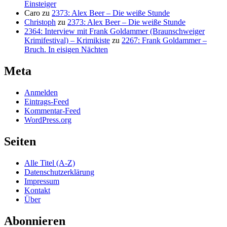
Einsteiger
Caro
zu
2373: Alex Beer – Die weiße Stunde
Christoph
zu
2373: Alex Beer – Die weiße Stunde
2364: Interview mit Frank Goldammer (Braunschweiger
Krimifestival) – Krimikiste
zu
2267: Frank Goldammer –
Bruch. In eisigen Nächten
Meta
Anmelden
Eintrags-Feed
Kommentar-Feed
WordPress.org
Seiten
Alle Titel (A-Z)
Datenschutzerklärung
Impressum
Kontakt
Über
Abonnieren