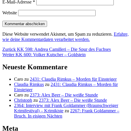
E-Mail-Adresse
*
Website
Diese Website verwendet Akismet, um Spam zu reduzieren.
Erfahre,
wie deine Kommentardaten verarbeitet werden.
Beitragsnavigation
Vorheriger
Zurück
KK 598: Andrea Camilleri – Die Spur des Fuchses
Nächster
Beitrag:
Weiter
KK 600: Volker Kutscher – Goldstein
Beitrag:
Neueste Kommentare
Caro
zu
2431: Claudia Rimkus – Morden für Einsteiger
Claudia Rimkus
zu
2431: Claudia Rimkus – Morden für
Einsteiger
Caro
zu
2373: Alex Beer – Die weiße Stunde
Christoph
zu
2373: Alex Beer – Die weiße Stunde
2364: Interview mit Frank Goldammer (Braunschweiger
Krimifestival) – Krimikiste
zu
2267: Frank Goldammer –
Bruch. In eisigen Nächten
Meta