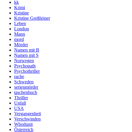
kk
Krimi
Kristine
Kristine Greßhöner
Leben
London
Mann
mord
Mörder
Namen mit B
Namen mit S
Norwegen
Psychopath
Psychothriller
rache
Schweden
serienmörder
taschenbuch
Thriller
Unfall
USA
Vergangenheit
Verschwinden
Whodunit
Österreich