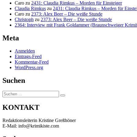
Caro
zu
2431: Claudia Rimkus – Morden für Einsteiger
Claudia Rimkus
zu
2431: Claudia Rimkus – Morden für Einste
Caro
zu
2373: Alex Beer – Die weiße Stunde
Christoph
zu
2373: Alex Beer – Die weiße Stunde
2364: Interview mit Frank Goldammer (Braunschweiger Krimife
Meta
Anmelden
Eintrags-Feed
Kommentar-Feed
WordPress.org
Suchen
Suchen
Suchen
nach:
KONTAKT
Redaktionsleiterin Kristine Greßhöner
E-Mail: info@krimikiste.com