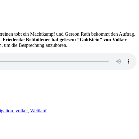
gvereinen tobt ein Machtkampf und Gereon Rath bekommt den Auftrag,
f.
Friederike Brühöfener hat gelesen: “Goldstein” von Volker
n, um die Besprechung anzuhören.
igation
,
volker
,
Wettlauf