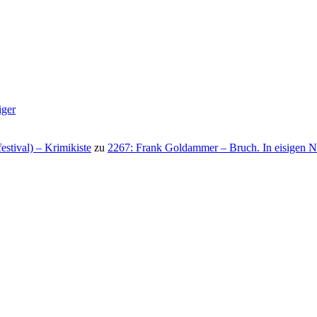
iger
stival) – Krimikiste
zu
2267: Frank Goldammer – Bruch. In eisigen N