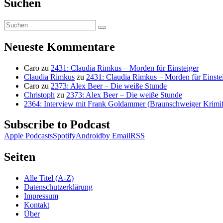
Suchen
Suchen
Suchen
nach:
Neueste Kommentare
Caro
zu
2431: Claudia Rimkus – Morden für Einsteiger
Claudia Rimkus
zu
2431: Claudia Rimkus – Morden für Einste
Caro
zu
2373: Alex Beer – Die weiße Stunde
Christoph
zu
2373: Alex Beer – Die weiße Stunde
2364: Interview mit Frank Goldammer (Braunschweiger Krimife
Subscribe to Podcast
Apple Podcasts
Spotify
Android
by Email
RSS
Seiten
Alle Titel (A-Z)
Datenschutzerklärung
Impressum
Kontakt
Über