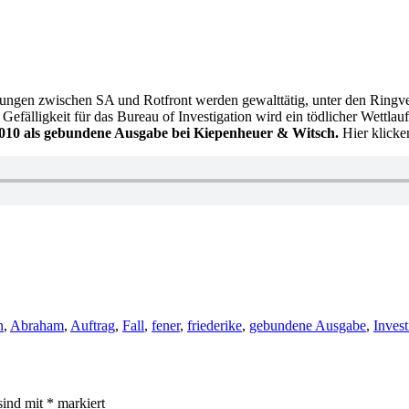
setzungen zwischen SA und Rotfront werden gewalttätig, unter den Rin
fälligkeit für das Bureau of Investigation wird ein tödlicher Wettlau
 2010 als gebundene Ausgabe bei Kiepenheuer & Witsch.
Hier klicke
r
n
,
Abraham
,
Auftrag
,
Fall
,
fener
,
friederike
,
gebundene Ausgabe
,
Invest
sind mit
*
markiert