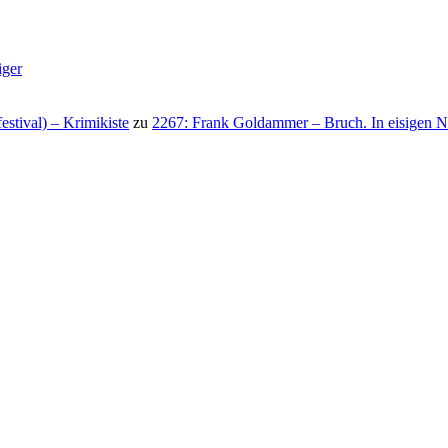
iger
stival) – Krimikiste
zu
2267: Frank Goldammer – Bruch. In eisigen N