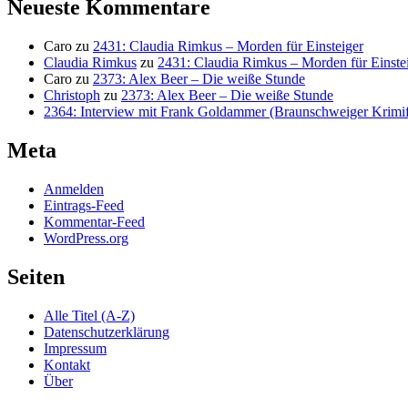
Neueste Kommentare
Caro
zu
2431: Claudia Rimkus – Morden für Einsteiger
Claudia Rimkus
zu
2431: Claudia Rimkus – Morden für Einste
Caro
zu
2373: Alex Beer – Die weiße Stunde
Christoph
zu
2373: Alex Beer – Die weiße Stunde
2364: Interview mit Frank Goldammer (Braunschweiger Krimife
Meta
Anmelden
Eintrags-Feed
Kommentar-Feed
WordPress.org
Seiten
Alle Titel (A-Z)
Datenschutzerklärung
Impressum
Kontakt
Über