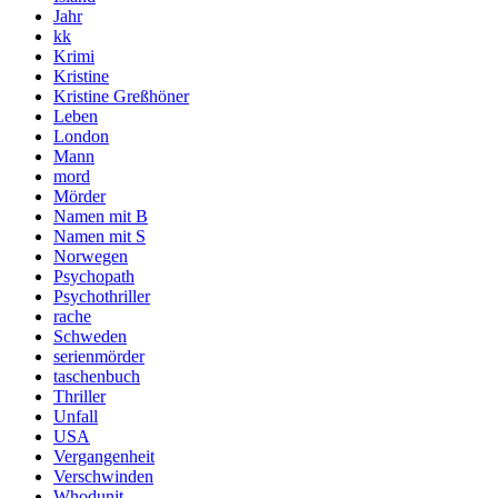
Jahr
kk
Krimi
Kristine
Kristine Greßhöner
Leben
London
Mann
mord
Mörder
Namen mit B
Namen mit S
Norwegen
Psychopath
Psychothriller
rache
Schweden
serienmörder
taschenbuch
Thriller
Unfall
USA
Vergangenheit
Verschwinden
Whodunit