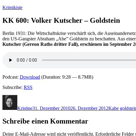
Zum
Krimikiste
Inhalt
springen
KK 600: Volker Kutscher – Goldstein
Berlin 1931: Die Wirtschaftskrise verschärft sich, die Auseinander
den US-Gangster Abraham „Abe” Goldstein zu beschatten. Aus einer Ge
Kutscher (Gereon Raths dritter Fall), erschienen im September
Podcast:
Download
(Duration: 9:28 — 8.7MB)
Subscribe:
RSS
Autor
Veröffentlicht
Kategorien
Schlagwörte
am
Kristine
31. Dezember 2010
26. Dezember 2012
K
abe goldstei
Schreibe einen Kommentar
Deine E-Mail-Adresse wird nicht veröffentlicht.
Erforderliche Felder 