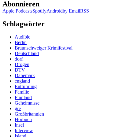
Abonnieren
Apple Podcasts
Spotify
Android
by Email
RSS
Schlagwörter
Audible
Berlin
Braunschweiger Krimifestival
Deutschland
dorf
Drogen
DTV
Dänemark
england
Entführung
Familie
Finnland
Geheimnisse
gre
Großbritannien
Hörbuch
Insel
Interview
Island