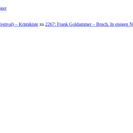
iger
stival) – Krimikiste
zu
2267: Frank Goldammer – Bruch. In eisigen N