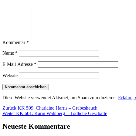
Kommentar
*
Name
*
E-Mail-Adresse
*
Website
Diese Website verwendet Akismet, um Spam zu reduzieren.
Erfahre,
Beitragsnavigation
Vorheriger
Zurück
KK 599: Charlaine Harris – Grabeshauch
Nächster
Beitrag:
Weiter
KK 601: Karin Wahlberg – Tödliche Geschäfte
Beitrag:
Neueste Kommentare