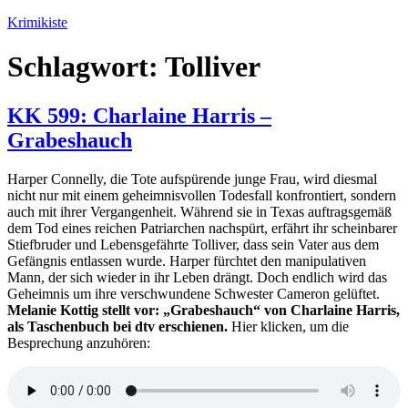
Zum
Krimikiste
Inhalt
springen
Schlagwort:
Tolliver
KK 599: Charlaine Harris –
Grabeshauch
Harper Connelly, die Tote aufspürende junge Frau, wird diesmal
nicht nur mit einem geheimnisvollen Todesfall konfrontiert, sondern
auch mit ihrer Vergangenheit. Während sie in Texas auftragsgemäß
dem Tod eines reichen Patriarchen nachspürt, erfährt ihr scheinbarer
Stiefbruder und Lebensgefährte Tolliver, dass sein Vater aus dem
Gefängnis entlassen wurde. Harper fürchtet den manipulativen
Mann, der sich wieder in ihr Leben drängt. Doch endlich wird das
Geheimnis um ihre verschwundene Schwester Cameron gelüftet.
Melanie Kottig stellt vor: „Grabeshauch“ von Charlaine Harris,
als Taschenbuch bei dtv erschienen.
Hier klicken, um die
Besprechung anzuhören: