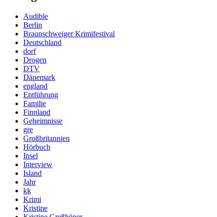
Audible
Berlin
Braunschweiger Krimifestival
Deutschland
dorf
Drogen
DTV
Dänemark
england
Entführung
Familie
Finnland
Geheimnisse
gre
Großbritannien
Hörbuch
Insel
Interview
Island
Jahr
kk
Krimi
Kristine
Kristine Greßhöner