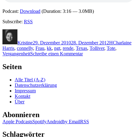
Podcast:
Download
(Duration: 3:16 — 3.0MB)
Subscribe:
RSS
Autor
Veröffentlicht
Kategorien
Schlagwörte
am
Kristine
29. Dezember 2010
28. Dezember 2012
H
Charlaine
Harris
,
connelly
,
Frau
,
kk
,
ngt
,
rende
,
Texas
,
Tolliver
,
Tote
,
zu
Vergangenheit
Schreibe einen Kommentar
KK
599:
Seiten
Charlaine
Harris
Alle Titel (A-Z)
–
Datenschutzerklärung
Grabeshauch
Impressum
Kontakt
Über
Abonnieren
Apple Podcasts
Spotify
Android
by Email
RSS
Schlagwörter