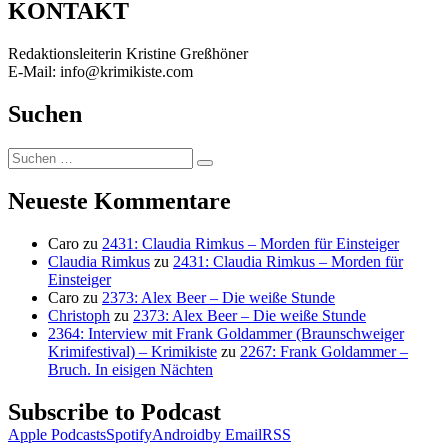
KONTAKT
Redaktionsleiterin Kristine Greßhöner
E-Mail: info@krimikiste.com
Suchen
Suchen
Suchen
nach:
Neueste Kommentare
Caro
zu
2431: Claudia Rimkus – Morden für Einsteiger
Claudia Rimkus
zu
2431: Claudia Rimkus – Morden für
Einsteiger
Caro
zu
2373: Alex Beer – Die weiße Stunde
Christoph
zu
2373: Alex Beer – Die weiße Stunde
2364: Interview mit Frank Goldammer (Braunschweiger
Krimifestival) – Krimikiste
zu
2267: Frank Goldammer –
Bruch. In eisigen Nächten
Subscribe to Podcast
Apple Podcasts
Spotify
Android
by Email
RSS