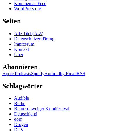
Kommentar-Feed
WordPress.org
Seiten
Alle Titel (A-Z)
Datenschutzerklärung
Impressum
Kontakt
Über
Abonnieren
Apple Podcasts
Spotify
Android
by Email
RSS
Schlagwörter
Audible
Berlin
Braunschweiger Krimifestival
Deutschland
dorf
Drogen
DTV