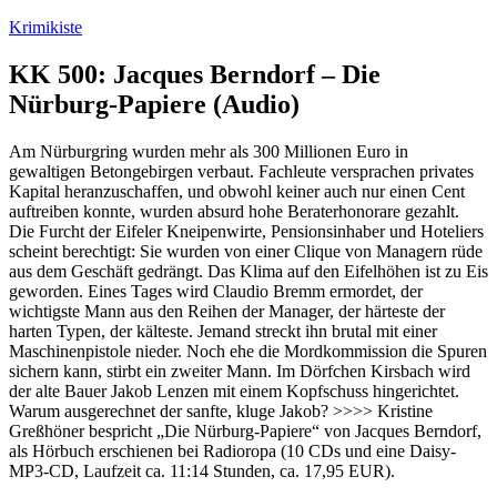
Zum
Krimikiste
Inhalt
springen
KK 500: Jacques Berndorf – Die
Nürburg-Papiere (Audio)
Am Nürburgring wurden mehr als 300 Millionen Euro in
gewaltigen Betongebirgen verbaut. Fachleute versprachen privates
Kapital heranzuschaffen, und obwohl keiner auch nur einen Cent
auftreiben konnte, wurden absurd hohe Beraterhonorare gezahlt.
Die Furcht der Eifeler Kneipenwirte, Pensionsinhaber und Hoteliers
scheint berechtigt: Sie wurden von einer Clique von Managern rüde
aus dem Geschäft gedrängt. Das Klima auf den Eifelhöhen ist zu Eis
geworden. Eines Tages wird Claudio Bremm ermordet, der
wichtigste Mann aus den Reihen der Manager, der härteste der
harten Typen, der kälteste. Jemand streckt ihn brutal mit einer
Maschinenpistole nieder. Noch ehe die Mordkommission die Spuren
sichern kann, stirbt ein zweiter Mann. Im Dörfchen Kirsbach wird
der alte Bauer Jakob Lenzen mit einem Kopfschuss hingerichtet.
Warum ausgerechnet der sanfte, kluge Jakob? >>>> Kristine
Greßhöner bespricht „Die Nürburg-Papiere“ von Jacques Berndorf,
als Hörbuch erschienen bei Radioropa (10 CDs und eine Daisy-
MP3-CD, Laufzeit ca. 11:14 Stunden, ca. 17,95 EUR).