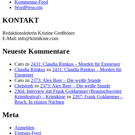
Kommentar-Feed
WordPress.org
KONTAKT
Redaktionsleiterin Kristine Greßhöner
E-Mail: info@krimikiste.com
Neueste Kommentare
Caro
zu
2431: Claudia Rimkus – Morden für Einsteiger
Claudia Rimkus
zu
2431: Claudia Rimkus – Morden für
Einsteiger
Caro
zu
2373: Alex Beer – Die weiße Stunde
Christoph
zu
2373: Alex Beer – Die weiße Stunde
2364: Interview mit Frank Goldammer (Braunschweiger
Krimifestival) – Krimikiste
zu
2267: Frank Goldammer –
Bruch. In eisigen Nächten
Meta
Anmelden
Eintrags-Feed