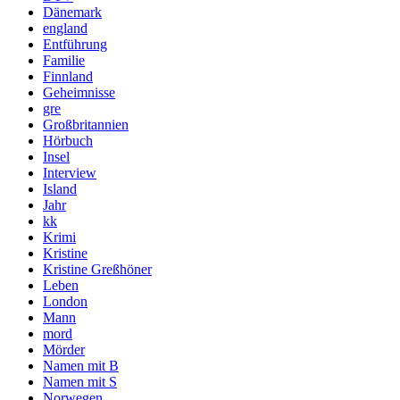
Dänemark
england
Entführung
Familie
Finnland
Geheimnisse
gre
Großbritannien
Hörbuch
Insel
Interview
Island
Jahr
kk
Krimi
Kristine
Kristine Greßhöner
Leben
London
Mann
mord
Mörder
Namen mit B
Namen mit S
Norwegen