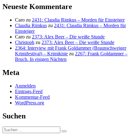
Neueste Kommentare
Caro
zu
2431: Claudia Rimkus – Morden für Einsteiger
Claudia Rimkus
zu
2431: Claudia Rimkus – Morden für
Einsteiger
Caro
zu
2373: Alex Beer – Die weiße Stunde
Christoph
zu
2373: Alex Beer – Die weiße Stunde
2364: Interview mit Frank Goldammer (Braunschweiger
Krimifestival) – Krimikiste
zu
2267: Frank Goldammer –
Bruch. In eisigen Nächten
Meta
Anmelden
Eintrags-Feed
Kommentar-Feed
WordPress.org
Suchen
Suchen
Suchen
nach: