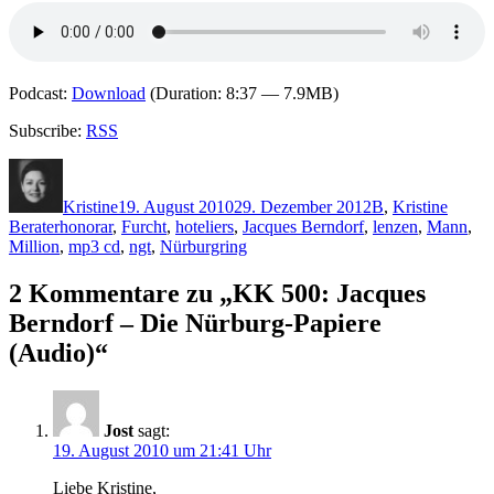
Podcast:
Download
(Duration: 8:37 — 7.9MB)
Subscribe:
RSS
Autor
Veröffentlicht
Kategorien
Schlag
am
Kristine
19. August 2010
29. Dezember 2012
B
,
Kristine
Beraterhonorar
,
Furcht
,
hoteliers
,
Jacques Berndorf
,
lenzen
,
Mann
,
Million
,
mp3 cd
,
ngt
,
Nürburgring
2 Kommentare zu „KK 500: Jacques
Berndorf – Die Nürburg-Papiere
(Audio)“
Jost
sagt:
19. August 2010 um 21:41 Uhr
Liebe Kristine,