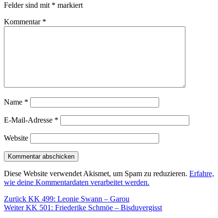
Felder sind mit
*
markiert
Kommentar
*
Name
*
E-Mail-Adresse
*
Website
Diese Website verwendet Akismet, um Spam zu reduzieren.
Erfahre,
wie deine Kommentardaten verarbeitet werden.
Beitragsnavigation
Vorheriger
Zurück
KK 499: Leonie Swann – Garou
Nächster
Beitrag:
Weiter
KK 501: Friederike Schmöe – Bisduvergisst
Beitrag: