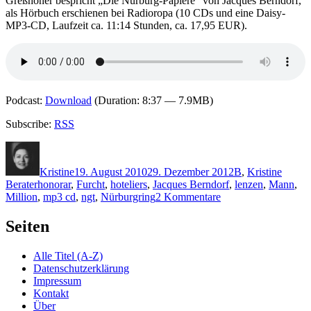
Greßhöner bespricht „Die Nürburg-Papiere“ von Jacques Berndorf,
als Hörbuch erschienen bei Radioropa (10 CDs und eine Daisy-
MP3-CD, Laufzeit ca. 11:14 Stunden, ca. 17,95 EUR).
Podcast:
Download
(Duration: 8:37 — 7.9MB)
Subscribe:
RSS
Autor
Veröffentlicht
Kategorien
Schlag
am
Kristine
19. August 2010
29. Dezember 2012
B
,
Kristine
Beraterhonorar
,
Furcht
,
hoteliers
,
Jacques Berndorf
,
lenzen
,
Mann
,
zu
Million
,
mp3 cd
,
ngt
,
Nürburgring
2 Kommentare
KK
500:
Seiten
Jacques
Berndorf
Alle Titel (A-Z)
–
Datenschutzerklärung
Die
Impressum
Nürburg-
Kontakt
Papiere
Über
(Audio)