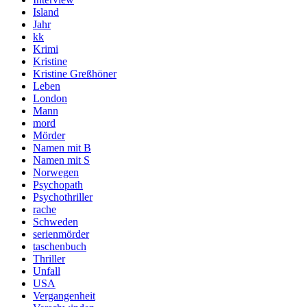
Island
Jahr
kk
Krimi
Kristine
Kristine Greßhöner
Leben
London
Mann
mord
Mörder
Namen mit B
Namen mit S
Norwegen
Psychopath
Psychothriller
rache
Schweden
serienmörder
taschenbuch
Thriller
Unfall
USA
Vergangenheit