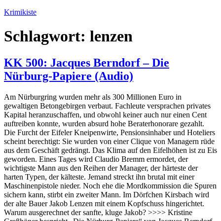
Zum
Krimikiste
Inhalt
springen
Schlagwort:
lenzen
KK 500: Jacques Berndorf – Die
Nürburg-Papiere (Audio)
Am Nürburgring wurden mehr als 300 Millionen Euro in
gewaltigen Betongebirgen verbaut. Fachleute versprachen privates
Kapital heranzuschaffen, und obwohl keiner auch nur einen Cent
auftreiben konnte, wurden absurd hohe Beraterhonorare gezahlt.
Die Furcht der Eifeler Kneipenwirte, Pensionsinhaber und Hoteliers
scheint berechtigt: Sie wurden von einer Clique von Managern rüde
aus dem Geschäft gedrängt. Das Klima auf den Eifelhöhen ist zu Eis
geworden. Eines Tages wird Claudio Bremm ermordet, der
wichtigste Mann aus den Reihen der Manager, der härteste der
harten Typen, der kälteste. Jemand streckt ihn brutal mit einer
Maschinenpistole nieder. Noch ehe die Mordkommission die Spuren
sichern kann, stirbt ein zweiter Mann. Im Dörfchen Kirsbach wird
der alte Bauer Jakob Lenzen mit einem Kopfschuss hingerichtet.
Warum ausgerechnet der sanfte, kluge Jakob? >>>> Kristine