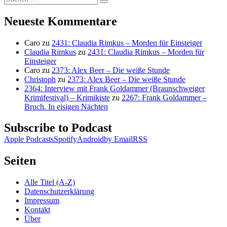
Suchen
nach:
Neueste Kommentare
Caro
zu
2431: Claudia Rimkus – Morden für Einsteiger
Claudia Rimkus
zu
2431: Claudia Rimkus – Morden für
Einsteiger
Caro
zu
2373: Alex Beer – Die weiße Stunde
Christoph
zu
2373: Alex Beer – Die weiße Stunde
2364: Interview mit Frank Goldammer (Braunschweiger
Krimifestival) – Krimikiste
zu
2267: Frank Goldammer –
Bruch. In eisigen Nächten
Subscribe to Podcast
Apple Podcasts
Spotify
Android
by Email
RSS
Seiten
Alle Titel (A-Z)
Datenschutzerklärung
Impressum
Kontakt
Über