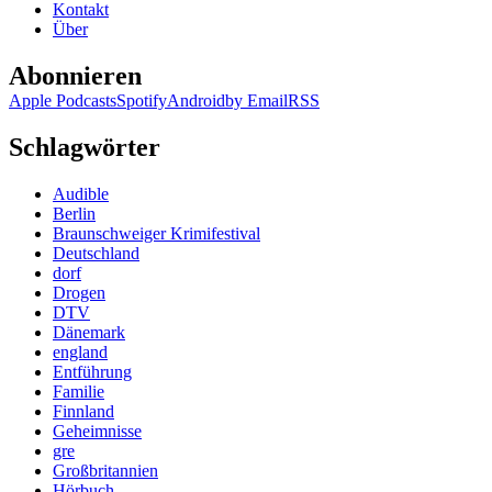
Kontakt
Über
Abonnieren
Apple Podcasts
Spotify
Android
by Email
RSS
Schlagwörter
Audible
Berlin
Braunschweiger Krimifestival
Deutschland
dorf
Drogen
DTV
Dänemark
england
Entführung
Familie
Finnland
Geheimnisse
gre
Großbritannien
Hörbuch