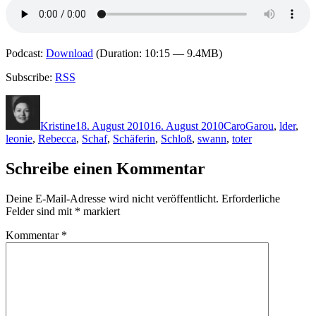
Podcast:
Download
(Duration: 10:15 — 9.4MB)
Subscribe:
RSS
Autor
Veröffentlicht
Kategorien
Schlagwörter
am
Kristine
18. August 2010
16. August 2010
Caro
Garou
,
lder
,
leonie
,
Rebecca
,
Schaf
,
Schäferin
,
Schloß
,
swann
,
toter
Schreibe einen Kommentar
Deine E-Mail-Adresse wird nicht veröffentlicht.
Erforderliche
Felder sind mit
*
markiert
Kommentar
*