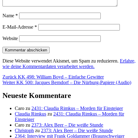
Name
*
E-Mail-Adresse
*
Website
Diese Website verwendet Akismet, um Spam zu reduzieren.
Erfahre,
wie deine Kommentardaten verarbeitet werden.
Beitragsnavigation
Vorheriger
Zurück
KK 498: William Boyd – Einfache Gewitter
Nächster
Beitrag:
Weiter
KK 500: Jacques Berndorf – Die Nürburg-Papiere (Audio)
Beitrag:
Neueste Kommentare
Caro
zu
2431: Claudia Rimkus – Morden für Einsteiger
Claudia Rimkus
zu
2431: Claudia Rimkus – Morden für
Einsteiger
Caro
zu
2373: Alex Beer – Die weiße Stunde
Christoph
zu
2373: Alex Beer – Die weiße Stunde
2364: Interview mit Frank Goldammer (Braunschweiger