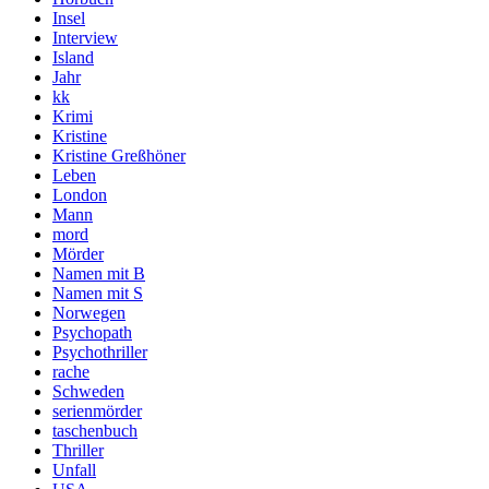
Insel
Interview
Island
Jahr
kk
Krimi
Kristine
Kristine Greßhöner
Leben
London
Mann
mord
Mörder
Namen mit B
Namen mit S
Norwegen
Psychopath
Psychothriller
rache
Schweden
serienmörder
taschenbuch
Thriller
Unfall