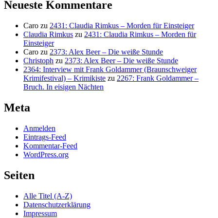
Neueste Kommentare
Caro
zu
2431: Claudia Rimkus – Morden für Einsteiger
Claudia Rimkus
zu
2431: Claudia Rimkus – Morden für
Einsteiger
Caro
zu
2373: Alex Beer – Die weiße Stunde
Christoph
zu
2373: Alex Beer – Die weiße Stunde
2364: Interview mit Frank Goldammer (Braunschweiger
Krimifestival) – Krimikiste
zu
2267: Frank Goldammer –
Bruch. In eisigen Nächten
Meta
Anmelden
Eintrags-Feed
Kommentar-Feed
WordPress.org
Seiten
Alle Titel (A-Z)
Datenschutzerklärung
Impressum