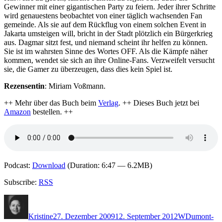
Gewinner mit einer gigantischen Party zu feiern. Jeder ihrer Schritte
wird genauestens beobachtet von einer täglich wachsenden Fan
gemeinde. Als sie auf dem Rückflug von einem solchen Event in
Jakarta umsteigen will, bricht in der Stadt plötzlich ein Bürgerkrieg
aus. Dagmar sitzt fest, und niemand scheint ihr helfen zu können.
Sie ist im wahrsten Sinne des Wortes OFF. Als die Kämpfe näher
kommen, wendet sie sich an ihre Online-Fans. Verzweifelt versucht
sie, die Gamer zu überzeugen, dass dies kein Spiel ist.
Rezensentin
: Miriam Voßmann.
++ Mehr über das Buch beim
Verlag
. ++ Dieses Buch jetzt bei
Amazon
bestellen. ++
Podcast:
Download
(Duration: 6:47 — 6.2MB)
Subscribe:
RSS
Autor
Veröffentlicht
Kategorien
Schlagwört
am
Kristine
27. Dezember 2009
12. September 2012
W
Dumont-