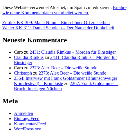
Diese Website verwendet Akismet, um Spam zu reduzieren.
Erfahre,
wie deine Kommentardaten verarbeitet werden.
Beitragsnavigation
Vorheriger
Zurück
KK 309: Malla Nunn – Ein schöner Ort zu sterben
Nächster
Beitrag:
Weiter
KK 311: Daniel Scholten – Der Name der Dunkelheit
Beitrag:
Neueste Kommentare
Caro
zu
2431: Claudia Rimkus – Morden für Einsteiger
Claudia Rimkus
zu
2431: Claudia Rimkus – Morden für
Einsteiger
Caro
zu
2373: Alex Beer – Die weiße Stunde
Christoph
zu
2373: Alex Beer – Die weiße Stunde
2364: Interview mit Frank Goldammer (Braunschweiger
Krimifestival) – Krimikiste
zu
2267: Frank Goldammer –
Bruch. In eisigen Nächten
Meta
Anmelden
Eintrags-Feed
Kommentar-Feed
WordPress.org