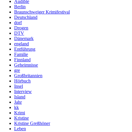
Audible
Berlin
Braunschweiger Krimifestival
Deutschland
dorf
Drogen
DTV
Dänemark
england
Entführung
Familie
Finnland
Geheimnisse
gre
Großbritannien
Hörbuch
Insel
Interview
Island
Jahr
kk
Krimi
Kristine
Kristine Greßhöner
Leben