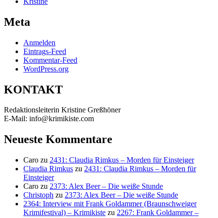
Kristine
Meta
Anmelden
Eintrags-Feed
Kommentar-Feed
WordPress.org
KONTAKT
Redaktionsleiterin Kristine Greßhöner
E-Mail: info@krimikiste.com
Neueste Kommentare
Caro
zu
2431: Claudia Rimkus – Morden für Einsteiger
Claudia Rimkus
zu
2431: Claudia Rimkus – Morden für
Einsteiger
Caro
zu
2373: Alex Beer – Die weiße Stunde
Christoph
zu
2373: Alex Beer – Die weiße Stunde
2364: Interview mit Frank Goldammer (Braunschweiger
Krimifestival) – Krimikiste
zu
2267: Frank Goldammer –