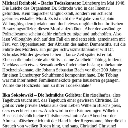
Michael Reinbold – Bachs Todeskantate
: Lüneburg im Mai 1948.
Die Leiche des Organisten Dr. Schroda wird in der Ilmenau
gefunden. Kein tragischer Unglücksfall, sondern ein schlecht
getarnter, eiskalter Mord. Es ist nicht die Aufgabe von Captain
Willoughby, dem jovialen und doch etwas unglücklichen britischen
Besatzungsoffizier, diesen Mord aufzuklären. Aber der zuständige
Polizeibeamte scheint dafür einfach zu träge und unbeholfen. Also
lässt Willoughby sich auf den Fall ein und setzt sich, gemeinsam mit
Frau von Oppershausen, der Äbtissin des nahen Damenstifts, auf die
Fährte des Mörders. Ein junger Schwarzmarkthändler will Dr.
Schrodas Mörder gesehen haben – kurze Zeit später ist er tot.
Ebenso die unbeliebte alte Stifts – dame Adelheid Töbing, in deren
Nachlass sich etwas Sensationelles findet: eine bislang unbekannte
Hochzeitskantate, die Johann Sebastian Bach vor über 200 Jahren
für einen Lüneburger Schulfreund komponiert hatte. Die Töbing
war mit ihrer netten Familienanekdote gerne hausieren gegangen.
Wurde die Hochzeits- nun zu ihrer Todeskantate?
Ilka Sokolowski – Die heimliche Geliebte
: Ein rätselhaftes, altes
Tagebuch taucht auf, das Tagebuch einer gewissen Christine. Es
gibt so viele private Details aus dem Leben Wilhelm Buschs preis,
dass es echt sein muss. Auch wird in den Erinnerungen Wilhelm
Buschs tatsächlich eine Christine erwähnt: »Am Abend vor der
Abreise plätscherte ich mit der Hand in der Regentonne, über die ein
Strauch von weißen Rosen hing, und sang Christine! Christine!