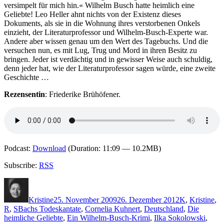
versimpelt für mich hin.« Wilhelm Busch hatte heimlich eine
Geliebte! Leo Heller ahnt nichts von der Existenz dieses
Dokuments, als sie in die Wohnung ihres verstorbenen Onkels
einzieht, der Literaturprofessor und Wilhelm-Busch-Experte war.
Andere aber wissen genau um den Wert des Tagebuchs. Und die
versuchen nun, es mit Lug, Trug und Mord in ihren Besitz zu
bringen. Jeder ist verdächtig und in gewisser Weise auch schuldig,
denn jeder hat, wie der Literaturprofessor sagen würde, eine zweite
Geschichte …
Rezensentin
: Friederike Brühöfener.
Podcast:
Download
(Duration: 11:09 — 10.2MB)
Subscribe:
RSS
Autor
Veröffentlicht
Kategorien
am
Kristine
25. November 2009
26. Dezember 2012
K
,
Kristine
,
Schlagwörter
R
,
S
Bachs Todeskantate
,
Cornelia Kuhnert
,
Deutschland
,
Die
heimliche Geliebte
,
Ein Wilhelm-Busch-Krimi
,
Ilka Sokolowski
,