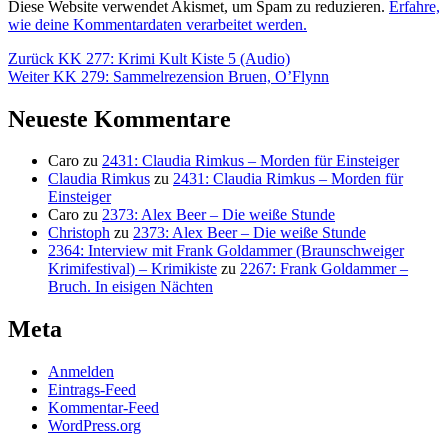
Diese Website verwendet Akismet, um Spam zu reduzieren.
Erfahre,
wie deine Kommentardaten verarbeitet werden.
Beitragsnavigation
Vorheriger
Zurück
KK 277: Krimi Kult Kiste 5 (Audio)
Nächster
Beitrag:
Weiter
KK 279: Sammelrezension Bruen, O’Flynn
Beitrag:
Neueste Kommentare
Caro
zu
2431: Claudia Rimkus – Morden für Einsteiger
Claudia Rimkus
zu
2431: Claudia Rimkus – Morden für
Einsteiger
Caro
zu
2373: Alex Beer – Die weiße Stunde
Christoph
zu
2373: Alex Beer – Die weiße Stunde
2364: Interview mit Frank Goldammer (Braunschweiger
Krimifestival) – Krimikiste
zu
2267: Frank Goldammer –
Bruch. In eisigen Nächten
Meta
Anmelden
Eintrags-Feed
Kommentar-Feed
WordPress.org