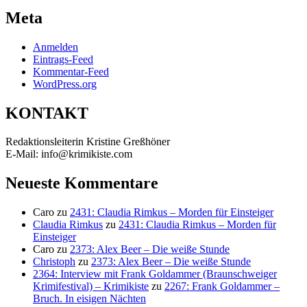
Meta
Anmelden
Eintrags-Feed
Kommentar-Feed
WordPress.org
KONTAKT
Redaktionsleiterin Kristine Greßhöner
E-Mail: info@krimikiste.com
Neueste Kommentare
Caro
zu
2431: Claudia Rimkus – Morden für Einsteiger
Claudia Rimkus
zu
2431: Claudia Rimkus – Morden für
Einsteiger
Caro
zu
2373: Alex Beer – Die weiße Stunde
Christoph
zu
2373: Alex Beer – Die weiße Stunde
2364: Interview mit Frank Goldammer (Braunschweiger
Krimifestival) – Krimikiste
zu
2267: Frank Goldammer –
Bruch. In eisigen Nächten