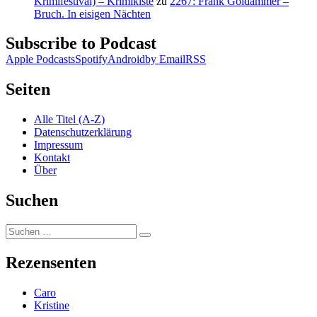
Krimifestival) – Krimikiste
zu
2267: Frank Goldammer –
Bruch. In eisigen Nächten
Subscribe to Podcast
Apple Podcasts
Spotify
Android
by Email
RSS
Seiten
Alle Titel (A-Z)
Datenschutzerklärung
Impressum
Kontakt
Über
Suchen
Suchen
Suchen
nach:
Rezensenten
Caro
Kristine