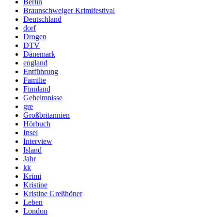
Berlin
Braunschweiger Krimifestival
Deutschland
dorf
Drogen
DTV
Dänemark
england
Entführung
Familie
Finnland
Geheimnisse
gre
Großbritannien
Hörbuch
Insel
Interview
Island
Jahr
kk
Krimi
Kristine
Kristine Greßhöner
Leben
London