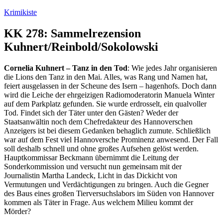
Zum
Krimikiste
Inhalt
springen
KK 278: Sammelrezension
Kuhnert/Reinbold/Sokolowski
Cornelia Kuhnert – Tanz in den Tod
: Wie jedes Jahr organisieren
die Lions den Tanz in den Mai. Alles, was Rang und Namen hat,
feiert ausgelassen in der Scheune des Isern – hagenhofs. Doch dann
wird die Leiche der ehrgeizigen Radiomoderatorin Manuela Winter
auf dem Parkplatz gefunden. Sie wurde erdrosselt, ein qualvoller
Tod. Findet sich der Täter unter den Gästen? Weder der
Staatsanwältin noch dem Chefredakteur des Hannoverschen
Anzeigers ist bei diesem Gedanken behaglich zumute. Schließlich
war auf dem Fest viel Hannoversche Prominenz anwesend. Der Fall
soll deshalb schnell und ohne großes Aufsehen gelöst werden.
Hauptkommissar Beckmann übernimmt die Leitung der
Sonderkommission und versucht nun gemeinsam mit der
Journalistin Martha Landeck, Licht in das Dickicht von
Vermutungen und Verdächtigungen zu bringen. Auch die Gegner
des Baus eines großen Tierversuchslabors im Süden von Hannover
kommen als Täter in Frage. Aus welchem Milieu kommt der
Mörder?