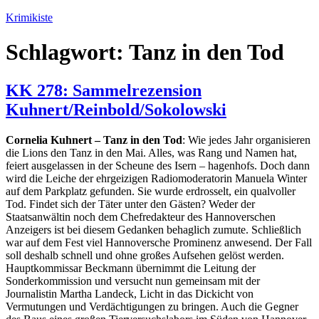
Zum
Krimikiste
Inhalt
springen
Schlagwort:
Tanz in den Tod
KK 278: Sammelrezension
Kuhnert/Reinbold/Sokolowski
Cornelia Kuhnert – Tanz in den Tod
: Wie jedes Jahr organisieren
die Lions den Tanz in den Mai. Alles, was Rang und Namen hat,
feiert ausgelassen in der Scheune des Isern – hagenhofs. Doch dann
wird die Leiche der ehrgeizigen Radiomoderatorin Manuela Winter
auf dem Parkplatz gefunden. Sie wurde erdrosselt, ein qualvoller
Tod. Findet sich der Täter unter den Gästen? Weder der
Staatsanwältin noch dem Chefredakteur des Hannoverschen
Anzeigers ist bei diesem Gedanken behaglich zumute. Schließlich
war auf dem Fest viel Hannoversche Prominenz anwesend. Der Fall
soll deshalb schnell und ohne großes Aufsehen gelöst werden.
Hauptkommissar Beckmann übernimmt die Leitung der
Sonderkommission und versucht nun gemeinsam mit der
Journalistin Martha Landeck, Licht in das Dickicht von
Vermutungen und Verdächtigungen zu bringen. Auch die Gegner