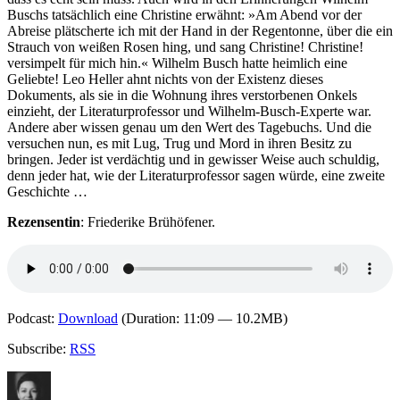
Buschs tatsächlich eine Christine erwähnt: »Am Abend vor der
Abreise plätscherte ich mit der Hand in der Regentonne, über die ein
Strauch von weißen Rosen hing, und sang Christine! Christine!
versimpelt für mich hin.« Wilhelm Busch hatte heimlich eine
Geliebte! Leo Heller ahnt nichts von der Existenz dieses
Dokuments, als sie in die Wohnung ihres verstorbenen Onkels
einzieht, der Literaturprofessor und Wilhelm-Busch-Experte war.
Andere aber wissen genau um den Wert des Tagebuchs. Und die
versuchen nun, es mit Lug, Trug und Mord in ihren Besitz zu
bringen. Jeder ist verdächtig und in gewisser Weise auch schuldig,
denn jeder hat, wie der Literaturprofessor sagen würde, eine zweite
Geschichte …
Rezensentin
: Friederike Brühöfener.
Podcast:
Download
(Duration: 11:09 — 10.2MB)
Subscribe:
RSS
Autor
Veröffentlicht
Kategorien
am