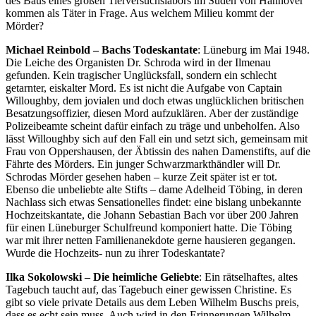
des Baus eines großen Tierversuchslabors im Süden von Hannover
kommen als Täter in Frage. Aus welchem Milieu kommt der
Mörder?
Michael Reinbold – Bachs Todeskantate
: Lüneburg im Mai 1948.
Die Leiche des Organisten Dr. Schroda wird in der Ilmenau
gefunden. Kein tragischer Unglücksfall, sondern ein schlecht
getarnter, eiskalter Mord. Es ist nicht die Aufgabe von Captain
Willoughby, dem jovialen und doch etwas unglücklichen britischen
Besatzungsoffizier, diesen Mord aufzuklären. Aber der zuständige
Polizeibeamte scheint dafür einfach zu träge und unbeholfen. Also
lässt Willoughby sich auf den Fall ein und setzt sich, gemeinsam mit
Frau von Oppershausen, der Äbtissin des nahen Damenstifts, auf die
Fährte des Mörders. Ein junger Schwarzmarkthändler will Dr.
Schrodas Mörder gesehen haben – kurze Zeit später ist er tot.
Ebenso die unbeliebte alte Stifts – dame Adelheid Töbing, in deren
Nachlass sich etwas Sensationelles findet: eine bislang unbekannte
Hochzeitskantate, die Johann Sebastian Bach vor über 200 Jahren
für einen Lüneburger Schulfreund komponiert hatte. Die Töbing
war mit ihrer netten Familienanekdote gerne hausieren gegangen.
Wurde die Hochzeits- nun zu ihrer Todeskantate?
Ilka Sokolowski – Die heimliche Geliebte
: Ein rätselhaftes, altes
Tagebuch taucht auf, das Tagebuch einer gewissen Christine. Es
gibt so viele private Details aus dem Leben Wilhelm Buschs preis,
dass es echt sein muss. Auch wird in den Erinnerungen Wilhelm