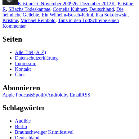
Kristine
25. November 2009
26. Dezember 2012
K
,
Kristine
,
Schlagwörter
R
,
S
Bachs Todeskantate
,
Cornelia Kuhnert
,
Deutschland
,
Die
heimliche Geliebte
,
Ein Wilhelm-Busch-Krimi
,
Ilka Sokolowski
,
Kristine
,
Michael Reinbold
,
Tanz in den Tod
Schreibe einen
zu
Kommentar
KK
278:
Seiten
Sammelrezension
Kuhnert/Reinbold/Sokolowski
Alle Titel (A-Z)
Datenschutzerklärung
Impressum
Kontakt
Über
Abonnieren
Apple Podcasts
Spotify
Android
by Email
RSS
Schlagwörter
Audible
Berlin
Braunschweiger Krimifestival
Deutschland