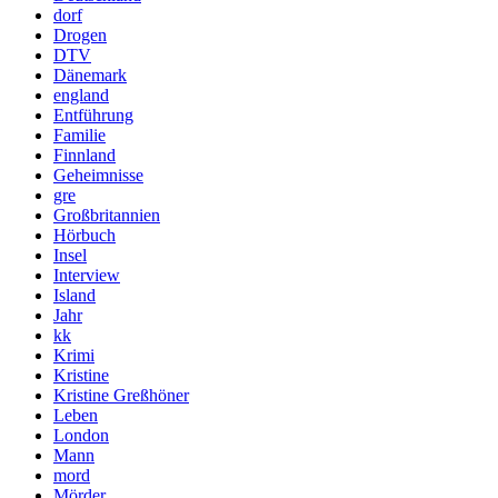
dorf
Drogen
DTV
Dänemark
england
Entführung
Familie
Finnland
Geheimnisse
gre
Großbritannien
Hörbuch
Insel
Interview
Island
Jahr
kk
Krimi
Kristine
Kristine Greßhöner
Leben
London
Mann
mord
Mörder