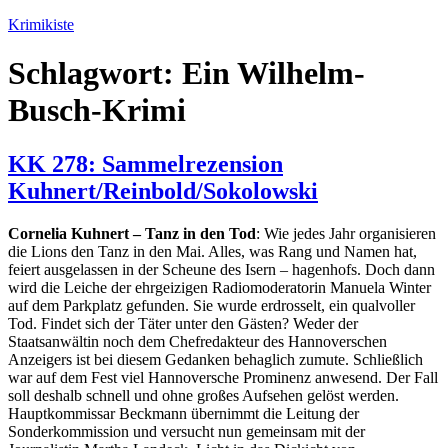
Zum
Krimikiste
Inhalt
springen
Schlagwort:
Ein Wilhelm-
Busch-Krimi
KK 278: Sammelrezension
Kuhnert/Reinbold/Sokolowski
Cornelia Kuhnert – Tanz in den Tod
: Wie jedes Jahr organisieren
die Lions den Tanz in den Mai. Alles, was Rang und Namen hat,
feiert ausgelassen in der Scheune des Isern – hagenhofs. Doch dann
wird die Leiche der ehrgeizigen Radiomoderatorin Manuela Winter
auf dem Parkplatz gefunden. Sie wurde erdrosselt, ein qualvoller
Tod. Findet sich der Täter unter den Gästen? Weder der
Staatsanwältin noch dem Chefredakteur des Hannoverschen
Anzeigers ist bei diesem Gedanken behaglich zumute. Schließlich
war auf dem Fest viel Hannoversche Prominenz anwesend. Der Fall
soll deshalb schnell und ohne großes Aufsehen gelöst werden.
Hauptkommissar Beckmann übernimmt die Leitung der
Sonderkommission und versucht nun gemeinsam mit der