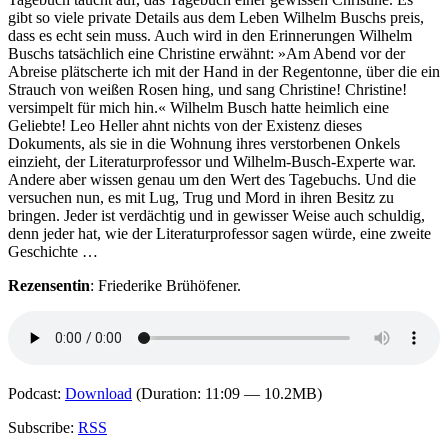
gibt so viele private Details aus dem Leben Wilhelm Buschs preis,
dass es echt sein muss. Auch wird in den Erinnerungen Wilhelm
Buschs tatsächlich eine Christine erwähnt: »Am Abend vor der
Abreise plätscherte ich mit der Hand in der Regentonne, über die ein
Strauch von weißen Rosen hing, und sang Christine! Christine!
versimpelt für mich hin.« Wilhelm Busch hatte heimlich eine
Geliebte! Leo Heller ahnt nichts von der Existenz dieses
Dokuments, als sie in die Wohnung ihres verstorbenen Onkels
einzieht, der Literaturprofessor und Wilhelm-Busch-Experte war.
Andere aber wissen genau um den Wert des Tagebuchs. Und die
versuchen nun, es mit Lug, Trug und Mord in ihren Besitz zu
bringen. Jeder ist verdächtig und in gewisser Weise auch schuldig,
denn jeder hat, wie der Literaturprofessor sagen würde, eine zweite
Geschichte …
Rezensentin
: Friederike Brühöfener.
Podcast:
Download
(Duration: 11:09 — 10.2MB)
Subscribe:
RSS