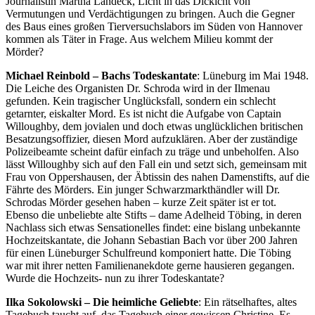
Journalistin Martha Landeck, Licht in das Dickicht von
Vermutungen und Verdächtigungen zu bringen. Auch die Gegner
des Baus eines großen Tierversuchslabors im Süden von Hannover
kommen als Täter in Frage. Aus welchem Milieu kommt der
Mörder?
Michael Reinbold – Bachs Todeskantate
: Lüneburg im Mai 1948.
Die Leiche des Organisten Dr. Schroda wird in der Ilmenau
gefunden. Kein tragischer Unglücksfall, sondern ein schlecht
getarnter, eiskalter Mord. Es ist nicht die Aufgabe von Captain
Willoughby, dem jovialen und doch etwas unglücklichen britischen
Besatzungsoffizier, diesen Mord aufzuklären. Aber der zuständige
Polizeibeamte scheint dafür einfach zu träge und unbeholfen. Also
lässt Willoughby sich auf den Fall ein und setzt sich, gemeinsam mit
Frau von Oppershausen, der Äbtissin des nahen Damenstifts, auf die
Fährte des Mörders. Ein junger Schwarzmarkthändler will Dr.
Schrodas Mörder gesehen haben – kurze Zeit später ist er tot.
Ebenso die unbeliebte alte Stifts – dame Adelheid Töbing, in deren
Nachlass sich etwas Sensationelles findet: eine bislang unbekannte
Hochzeitskantate, die Johann Sebastian Bach vor über 200 Jahren
für einen Lüneburger Schulfreund komponiert hatte. Die Töbing
war mit ihrer netten Familienanekdote gerne hausieren gegangen.
Wurde die Hochzeits- nun zu ihrer Todeskantate?
Ilka Sokolowski – Die heimliche Geliebte
: Ein rätselhaftes, altes
Tagebuch taucht auf, das Tagebuch einer gewissen Christine. Es