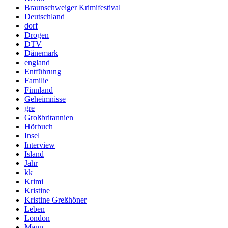
Braunschweiger Krimifestival
Deutschland
dorf
Drogen
DTV
Dänemark
england
Entführung
Familie
Finnland
Geheimnisse
gre
Großbritannien
Hörbuch
Insel
Interview
Island
Jahr
kk
Krimi
Kristine
Kristine Greßhöner
Leben
London
Mann