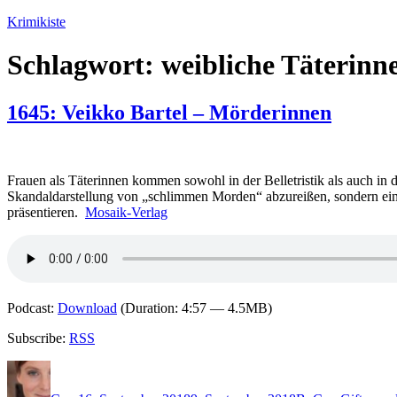
Zum
Krimikiste
Inhalt
springen
Schlagwort:
weibliche Täterinn
1645: Veikko Bartel – Mörderinnen
Frauen als Täterinnen kommen sowohl in der Belletristik als auch in der
Skandaldarstellung von „schlimmen Morden“ abzureißen, sondern eine r
präsentieren.
Mosaik-Verlag
Podcast:
Download
(Duration: 4:57 — 4.5MB)
Subscribe:
RSS
Autor
Veröffentlicht
Kategorien
Schlagwör
am