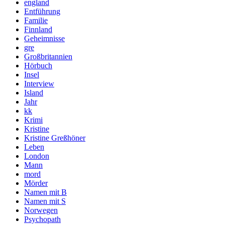
england
Entführung
Familie
Finnland
Geheimnisse
gre
Großbritannien
Hörbuch
Insel
Interview
Island
Jahr
kk
Krimi
Kristine
Kristine Greßhöner
Leben
London
Mann
mord
Mörder
Namen mit B
Namen mit S
Norwegen
Psychopath