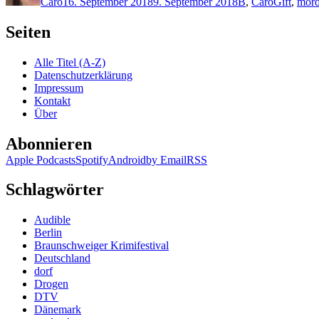
Caro
16. September 2018
9. September 2018
B
,
Caro
Gift
,
mor
Seiten
Alle Titel (A-Z)
Datenschutzerklärung
Impressum
Kontakt
Über
Abonnieren
Apple Podcasts
Spotify
Android
by Email
RSS
Schlagwörter
Audible
Berlin
Braunschweiger Krimifestival
Deutschland
dorf
Drogen
DTV
Dänemark