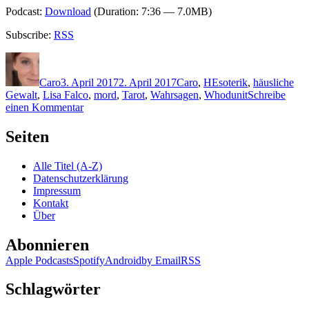
Podcast:
Download
(Duration: 7:36 — 7.0MB)
Subscribe:
RSS
Autor
Veröffentlicht
Kategorien
Schlagwörter
am
Caro
3. April 2017
2. April 2017
Caro
,
H
Esoterik
,
häusliche
Gewalt
,
Lisa Falco
,
mord
,
Tarot
,
Wahrsagen
,
Whodunit
Schreibe
zu
einen Kommentar
1426:
Steve
Seiten
Hockensmith
–
Alle Titel (A-Z)
Weiße
Datenschutzerklärung
Magie
Impressum
–
Kontakt
Vorsicht
Über
Stufe!
Abonnieren
Apple Podcasts
Spotify
Android
by Email
RSS
Schlagwörter