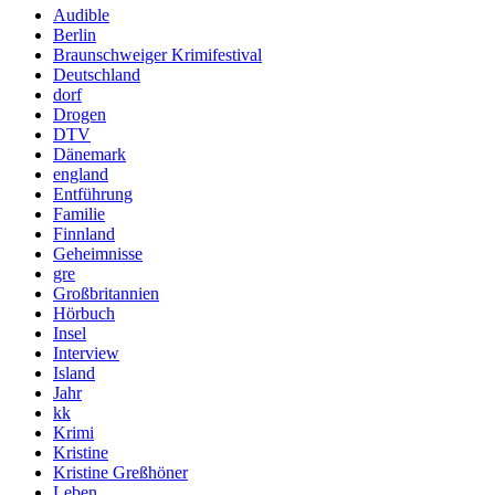
Audible
Berlin
Braunschweiger Krimifestival
Deutschland
dorf
Drogen
DTV
Dänemark
england
Entführung
Familie
Finnland
Geheimnisse
gre
Großbritannien
Hörbuch
Insel
Interview
Island
Jahr
kk
Krimi
Kristine
Kristine Greßhöner
Leben