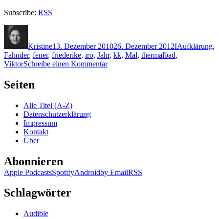
Subscribe:
RSS
Autor
Veröffentlicht
Kategorien
Schlagwörter
am
Kristine
13. Dezember 2010
26. Dezember 2012
I
Aufklärung
,
Fahnder
,
fener
,
friederike
,
iro
,
Jahr
,
kk
,
Mal
,
thermalbad
,
zu
Viktor
Schreibe einen Kommentar
KK
588:
Seiten
Viktor
Iro
Alle Titel (A-Z)
–
Datenschutzerklärung
Tödliche
Impressum
Rückkehr
Kontakt
Über
Abonnieren
Apple Podcasts
Spotify
Android
by Email
RSS
Schlagwörter
Audible