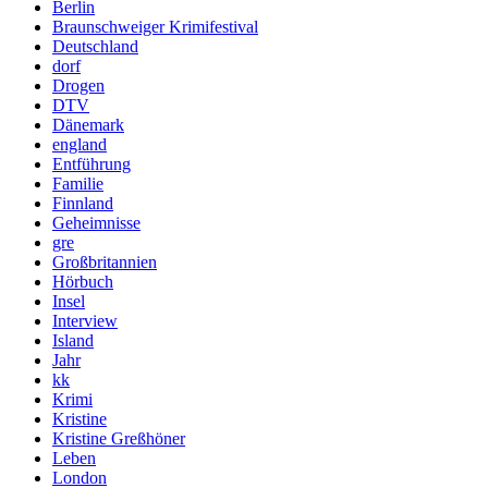
Berlin
Braunschweiger Krimifestival
Deutschland
dorf
Drogen
DTV
Dänemark
england
Entführung
Familie
Finnland
Geheimnisse
gre
Großbritannien
Hörbuch
Insel
Interview
Island
Jahr
kk
Krimi
Kristine
Kristine Greßhöner
Leben
London