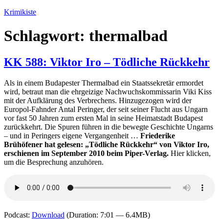
Zum
Krimikiste
Inhalt
springen
Schlagwort:
thermalbad
KK 588: Viktor Iro – Tödliche Rückkehr
Als in einem Budapester Thermalbad ein Staatssekretär ermordet
wird, betraut man die ehrgeizige Nachwuchskommissarin Viki Kiss
mit der Aufklärung des Verbrechens. Hinzugezogen wird der
Europol-Fahnder Antal Peringer, der seit seiner Flucht aus Ungarn
vor fast 50 Jahren zum ersten Mal in seine Heimatstadt Budapest
zurückkehrt. Die Spuren führen in die bewegte Geschichte Ungarns
– und in Peringers eigene Vergangenheit …
Friederike
Brühöfener hat gelesen: „Tödliche Rückkehr“ von Viktor Iro,
erschienen im September 2010 beim Piper-Verlag.
Hier klicken,
um die Besprechung anzuhören.
Podcast:
Download
(Duration: 7:01 — 6.4MB)