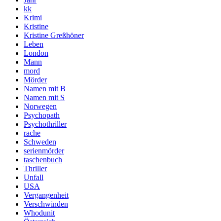
kk
Krimi
Kristine
Kristine Greßhöner
Leben
London
Mann
mord
Mörder
Namen mit B
Namen mit S
Norwegen
Psychopath
Psychothriller
rache
Schweden
serienmörder
taschenbuch
Thriller
Unfall
USA
Vergangenheit
Verschwinden
Whodunit