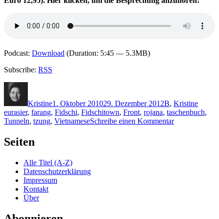
Euro 12,95).
Hier klicken, um die Besprechung anzuhören:
Podcast:
Download
(Duration: 5:45 — 5.3MB)
Subscribe:
RSS
Autor
Veröffentlicht
Kategorien
Schlag
am
Kristine
1. Oktober 2010
29. Dezember 2012
B
,
Kristine
eurasier
,
farang
,
Fidschi
,
Fidschitown
,
Front
,
rojana
,
taschenbuch
,
zu
Tunneln
,
tzung
,
Vietnamese
Schreibe einen Kommentar
KK
543:
Seiten
D.B.
Blettenberg
Alle Titel (A-Z)
–
Datenschutzerklärung
Berlin
Impressum
Fidschitown
Kontakt
Über
Abonnieren