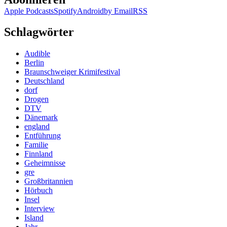
Apple Podcasts
Spotify
Android
by Email
RSS
Schlagwörter
Audible
Berlin
Braunschweiger Krimifestival
Deutschland
dorf
Drogen
DTV
Dänemark
england
Entführung
Familie
Finnland
Geheimnisse
gre
Großbritannien
Hörbuch
Insel
Interview
Island
Jahr