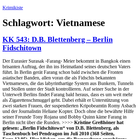
Zum
Krimikiste
Inhalt
springen
Schlagwort:
Vietnamese
KK 543: D.B. Blettenberg – Berlin
Fidschitown
Der Eurasier Surasak ›Farang‹ Meier bekommt in Bangkok einen
brisanten Auftrag, der ihn ins Heimatland seines deutschen Vaters
führt. In Berlin gerät Farang schon bald zwischen die Fronten
asiatischer Banden, allen voran die als Fidschis bekannten
Vietnamesen, die das labyrinthartige System aus Bunkern, Tunneln
und Stollen unter der Stadt kontrollieren. Auf seiner Suche in der
Unterwelt Berlins findet Farang bald heraus, dass es um weit mehr
als Zigarettenschmuggel geht. Dabei erhält er Unterstützung von
zwei starken Frauen, der suspendierten Kripobeamtin Romy Asbach
und der Journalistin Heliane Kopter. Doch ohne die bewährte Hilfe
seiner Freunde Tony Rojana und Bobby Quinn käme Farang in
Berlin nicht über die Runden. >>>>
Kristine Greßhöner hat
gelesen: „Berlin Fidschitown“ von D.B. Blettenberg, als
Taschenbuch bei Pendragon im Juli 2010 (368 Seiten,