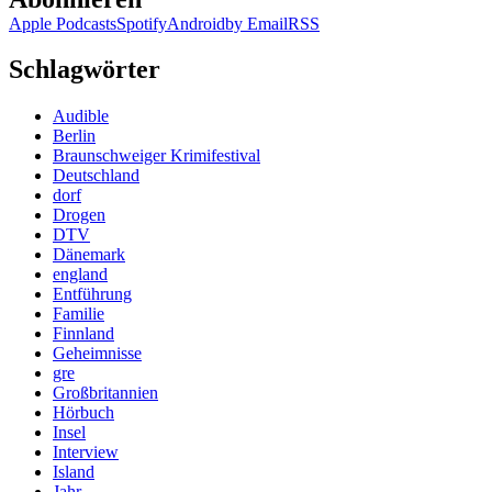
Apple Podcasts
Spotify
Android
by Email
RSS
Schlagwörter
Audible
Berlin
Braunschweiger Krimifestival
Deutschland
dorf
Drogen
DTV
Dänemark
england
Entführung
Familie
Finnland
Geheimnisse
gre
Großbritannien
Hörbuch
Insel
Interview
Island
Jahr