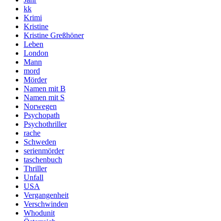
kk
Krimi
Kristine
Kristine Greßhöner
Leben
London
Mann
mord
Mörder
Namen mit B
Namen mit S
Norwegen
Psychopath
Psychothriller
rache
Schweden
serienmörder
taschenbuch
Thriller
Unfall
USA
Vergangenheit
Verschwinden
Whodunit