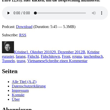
Euro 12,95).
Hier klicken, um die Besprechung anzuhören:
Podcast:
Download
(Duration: 5:45 — 5.3MB)
Subscribe:
RSS
Autor
Veröffentlicht
Kategorien
Schlag
am
Kristine
1. Oktober 2010
29. Dezember 2012
B
,
Kristine
eurasier
,
farang
,
Fidschi
,
Fidschitown
,
Front
,
rojana
,
taschenbuch
,
zu
Tunneln
,
tzung
,
Vietnamese
Schreibe einen Kommentar
KK
543:
Seiten
D.B.
Blettenberg
Alle Titel (A-Z)
–
Datenschutzerklärung
Berlin
Impressum
Fidschitown
Kontakt
Über
Abonnieren