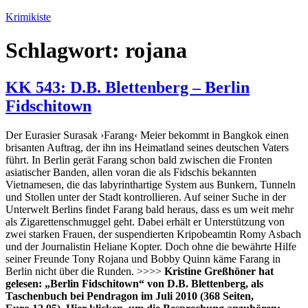
Zum
Krimikiste
Inhalt
springen
Schlagwort:
rojana
KK 543: D.B. Blettenberg – Berlin
Fidschitown
Der Eurasier Surasak ›Farang‹ Meier bekommt in Bangkok einen
brisanten Auftrag, der ihn ins Heimatland seines deutschen Vaters
führt. In Berlin gerät Farang schon bald zwischen die Fronten
asiatischer Banden, allen voran die als Fidschis bekannten
Vietnamesen, die das labyrinthartige System aus Bunkern, Tunneln
und Stollen unter der Stadt kontrollieren. Auf seiner Suche in der
Unterwelt Berlins findet Farang bald heraus, dass es um weit mehr
als Zigarettenschmuggel geht. Dabei erhält er Unterstützung von
zwei starken Frauen, der suspendierten Kripobeamtin Romy Asbach
und der Journalistin Heliane Kopter. Doch ohne die bewährte Hilfe
seiner Freunde Tony Rojana und Bobby Quinn käme Farang in
Berlin nicht über die Runden. >>>>
Kristine Greßhöner hat
gelesen: „Berlin Fidschitown“ von D.B. Blettenberg, als
Taschenbuch bei Pendragon im Juli 2010 (368 Seiten,