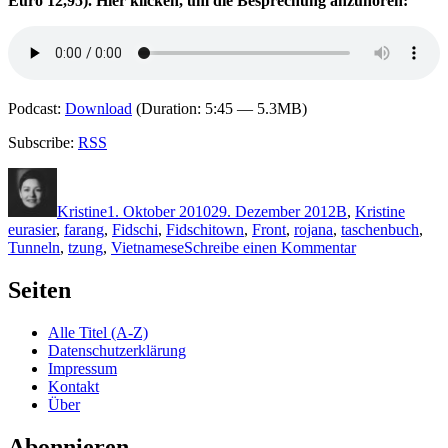
Euro 12,95).
Hier klicken, um die Besprechung anzuhören:
Podcast:
Download
(Duration: 5:45 — 5.3MB)
Subscribe:
RSS
Autor
Veröffentlicht
Kategorien
Schlag
am
Kristine
1. Oktober 2010
29. Dezember 2012
B
,
Kristine
eurasier
,
farang
,
Fidschi
,
Fidschitown
,
Front
,
rojana
,
taschenbuch
,
zu
Tunneln
,
tzung
,
Vietnamese
Schreibe einen Kommentar
KK
543:
Seiten
D.B.
Blettenberg
Alle Titel (A-Z)
–
Datenschutzerklärung
Berlin
Impressum
Fidschitown
Kontakt
Über
Abonnieren