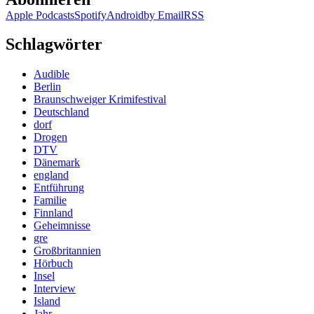
Apple Podcasts
Spotify
Android
by Email
RSS
Schlagwörter
Audible
Berlin
Braunschweiger Krimifestival
Deutschland
dorf
Drogen
DTV
Dänemark
england
Entführung
Familie
Finnland
Geheimnisse
gre
Großbritannien
Hörbuch
Insel
Interview
Island
Jahr