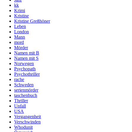
kk
Krimi
Kristine
Kristine Greßhöner
Leben
London
Mann
mord
Mörder
Namen mit B
Namen mit S
Norwegen
Psychopath
Psychothriller
rache
Schweden
serienmörder
taschenbuch
Thriller
Unfall
USA
Vergangenheit
Verschwinden
Whodunit