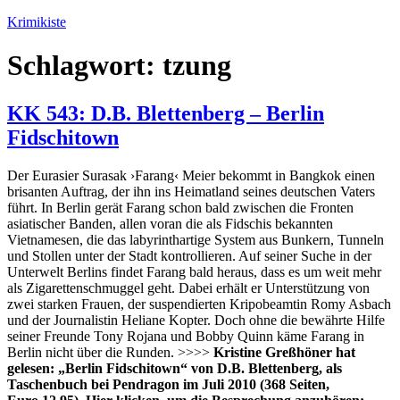
Zum
Krimikiste
Inhalt
springen
Schlagwort:
tzung
KK 543: D.B. Blettenberg – Berlin
Fidschitown
Der Eurasier Surasak ›Farang‹ Meier bekommt in Bangkok einen
brisanten Auftrag, der ihn ins Heimatland seines deutschen Vaters
führt. In Berlin gerät Farang schon bald zwischen die Fronten
asiatischer Banden, allen voran die als Fidschis bekannten
Vietnamesen, die das labyrinthartige System aus Bunkern, Tunneln
und Stollen unter der Stadt kontrollieren. Auf seiner Suche in der
Unterwelt Berlins findet Farang bald heraus, dass es um weit mehr
als Zigarettenschmuggel geht. Dabei erhält er Unterstützung von
zwei starken Frauen, der suspendierten Kripobeamtin Romy Asbach
und der Journalistin Heliane Kopter. Doch ohne die bewährte Hilfe
seiner Freunde Tony Rojana und Bobby Quinn käme Farang in
Berlin nicht über die Runden. >>>>
Kristine Greßhöner hat
gelesen: „Berlin Fidschitown“ von D.B. Blettenberg, als
Taschenbuch bei Pendragon im Juli 2010 (368 Seiten,