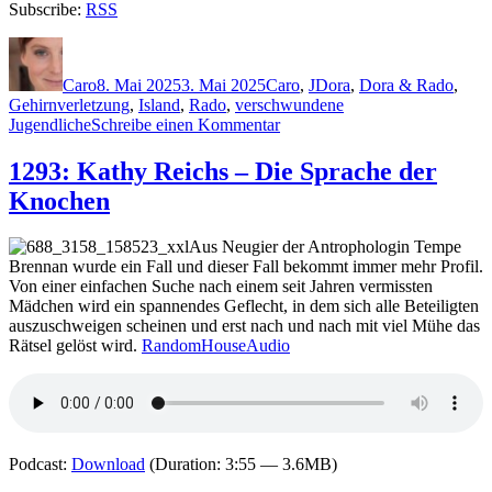
Subscribe:
RSS
Autor
Veröffentlicht
Kategorien
Schlagwörter
am
Caro
8. Mai 2025
3. Mai 2025
Caro
,
J
Dora
,
Dora & Rado
,
Gehirnverletzung
,
Island
,
Rado
,
verschwundene
zu
Jugendliche
Schreibe einen Kommentar
2390:
Jón
1293: Kathy Reichs – Die Sprache der
Atli
Knochen
Jónasson
–
Schmerz
Aus Neugier der Antrophologin Tempe
Brennan wurde ein Fall und dieser Fall bekommt immer mehr Profil.
Von einer einfachen Suche nach einem seit Jahren vermissten
Mädchen wird ein spannendes Geflecht, in dem sich alle Beteiligten
auszuschweigen scheinen und erst nach und nach mit viel Mühe das
Rätsel gelöst wird.
RandomHouseAudio
Podcast:
Download
(Duration: 3:55 — 3.6MB)