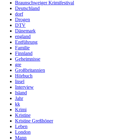
Braunschweiger Krimifestival
Deutschland
dorf
Drogen
DTV
Dänemark
england
Entführung
Familie
Finnland
Geheimnisse
gre
Großbritannien
Hörbuch
Insel
Interview
Island
Jahr
kk
Krimi
Kristine
Kristine Greßhöner
Leben
London
Mann