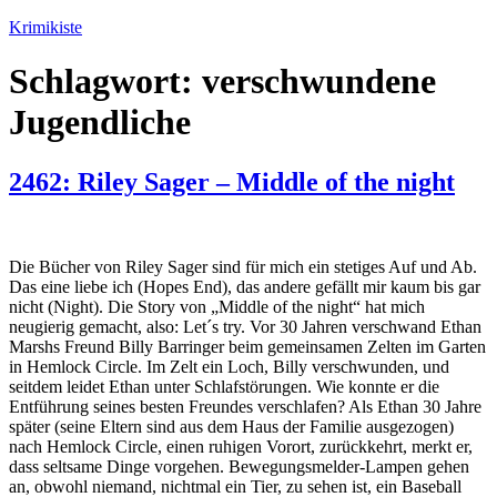
Zum
Krimikiste
Inhalt
springen
Schlagwort:
verschwundene
Jugendliche
2462: Riley Sager – Middle of the night
Die Bücher von Riley Sager sind für mich ein stetiges Auf und Ab.
Das eine liebe ich (Hopes End), das andere gefällt mir kaum bis gar
nicht (Night). Die Story von „Middle of the night“ hat mich
neugierig gemacht, also: Let´s try. Vor 30 Jahren verschwand Ethan
Marshs Freund Billy Barringer beim gemeinsamen Zelten im Garten
in Hemlock Circle. Im Zelt ein Loch, Billy verschwunden, und
seitdem leidet Ethan unter Schlafstörungen. Wie konnte er die
Entführung seines besten Freundes verschlafen? Als Ethan 30 Jahre
später (seine Eltern sind aus dem Haus der Familie ausgezogen)
nach Hemlock Circle, einen ruhigen Vorort, zurückkehrt, merkt er,
dass seltsame Dinge vorgehen. Bewegungsmelder-Lampen gehen
an, obwohl niemand, nichtmal ein Tier, zu sehen ist, ein Baseball