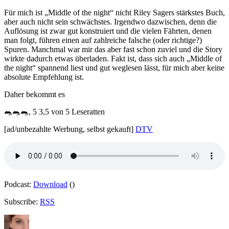
Für mich ist „Middle of the night“ nicht Riley Sagers stärkstes Buch,
aber auch nicht sein schwächstes. Irgendwo dazwischen, denn die
Auflösung ist zwar gut konstruiert und die vielen Fährten, denen
man folgt, führen einen auf zahlreiche falsche (oder richtige?)
Spuren. Manchmal war mir das aber fast schon zuviel und die Story
wirkte dadurch etwas überladen. Fakt ist, dass sich auch „Middle of
the night“ spannend liest und gut weglesen lässt, für mich aber keine
absolute Empfehlung ist.
Daher bekommt es
🐀🐀🐀, 5 3,5 von 5 Leseratten
[ad/unbezahlte Werbung, selbst gekauft]
DTV
Podcast:
Download
()
Subscribe:
RSS
Autor
Veröffentlicht
Kategorien
Schlagwörter
am