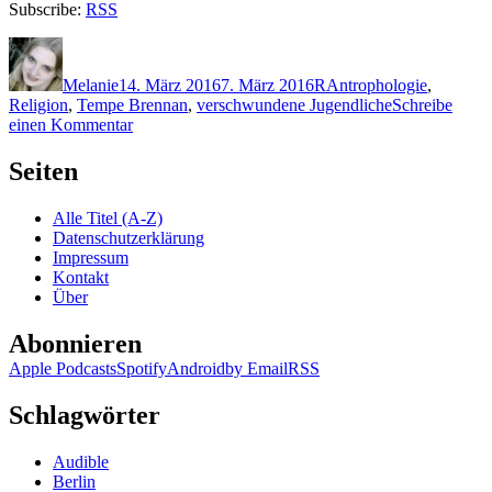
Subscribe:
RSS
Autor
Veröffentlicht
Kategorien
Schlagwörter
am
Melanie
14. März 2016
7. März 2016
R
Antrophologie
,
Religion
,
Tempe Brennan
,
verschwundene Jugendliche
Schreibe
zu
einen Kommentar
1293:
Kathy
Seiten
Reichs
–
Alle Titel (A-Z)
Die
Datenschutzerklärung
Sprache
Impressum
der
Kontakt
Knochen
Über
Abonnieren
Apple Podcasts
Spotify
Android
by Email
RSS
Schlagwörter
Audible
Berlin