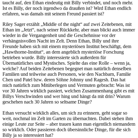
taucht auf, den Ethan eindeutig mit Billy verbindet, und noch mehr.
Ist es Billy, der noch irgendwo da draußen ist? Wird Ethan endlich
erfahren, was damals mit seinem Freund passiert ist?
Riley Sager erzählt „Middle of the night“ auf zwei Zeitebenen, mit
Ethan im „Jetzt“, nach seiner Rückkehr, aber man blickt auch immer
wieder in die Vergangenheit und die Geschehnisse vor der
verhängnisvollen Nacht im Zelt. Denn Ethan, Billy und ihre
Freunde haben sich mit einem mysteriösen Institut beschäftgt, dem
„Hawthorne-Institut“, an dem angeblich mysteriöse Forschung
betrieben wurde. Billy interessierte sich außerdem für
Übernatürliches und Mystisches. Spielte das eine Rolle – wenn ja,
welche? Auf beiden Zeitebenen begegnet man natürlich denselben
Familien und teilweise auch Personen, wie den Nachbarn, Familie
Chen und Patel bzw. deren Söhne Johnny und Ragesh. Das hat
mich natürlich zum Mitüberlegen und Vermuten gebracht: Was ist
vor 30 Jahren wirklich passiert, welchen Zusammenhang gibt es mit
Billys Verschwinden und wer hing und hängt da mit drin? Warum
geschehen nach 30 Jahren so seltsame Dinge?
Ethan versucht wirklich alles, um sich zu erinnern, geht sogar so
weit, nochmal im Zelt im Garten zu übernachten. Dabei stehen ihm
einige Leute zur Seite – aber trauen kann man eigentlich niemandem
so wirklich. Oder passieren doch übersinnliche Dinge, für die sich
Billy ja so interessiert hat?