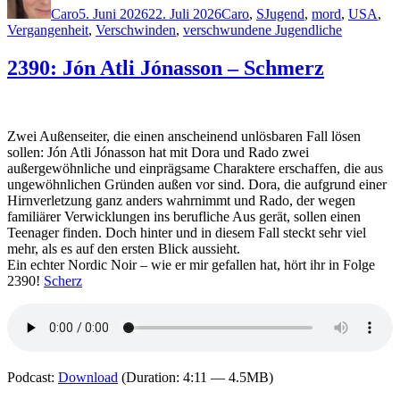
Caro
5. Juni 2026
22. Juli 2026
Caro
,
S
Jugend
,
mord
,
USA
,
Vergangenheit
,
Verschwinden
,
verschwundene Jugendliche
2390: Jón Atli Jónasson – Schmerz
Zwei Außenseiter, die einen anscheinend unlösbaren Fall lösen
sollen: Jón Atli Jónasson hat mit Dora und Rado zwei
außergewöhnliche und einprägsame Charaktere erschaffen, die aus
ungewöhnlichen Gründen außen vor sind. Dora, die aufgrund einer
Hirnverletzung ganz anders wahrnimmt und Rado, der wegen
familiärer Verwicklungen ins berufliche Aus gerät, sollen einen
Teenager finden. Doch hinter und in diesem Fall steckt sehr viel
mehr, als es auf den ersten Blick aussieht.
Ein echter Nordic Noir – wie er mir gefallen hat, hört ihr in Folge
2390!
Scherz
Podcast:
Download
(Duration: 4:11 — 4.5MB)