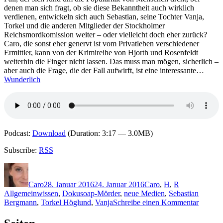
Schuld,
denen man sich fragt, ob sie diese Bekanntheit auch wirklich
die
verdienen, entwickeln sich auch Sebastian, seine Tochter Vanja,
man
Torkel und die anderen Mitglieder der Stockholmer
trägt
Reichsmordkomission weiter – oder vielleicht doch eher zurück?
Caro, die sonst eher genervt ist vom Privatleben verschiedener
Ermittler, kann von der Krimireihe von Hjorth und Rosenfeldt
weiterhin die Finger nicht lassen. Das muss man mögen, sicherlich –
aber auch die Frage, die der Fall aufwirft, ist eine interessante…
Wunderlich
Podcast:
Download
(Duration: 3:17 — 3.0MB)
Subscribe:
RSS
Autor
Veröffentlicht
Kategorien
Schlagwörter
am
Caro
28. Januar 2016
24. Januar 2016
Caro
,
H
,
R
Allgemeinwissen
,
Dokusoap-Mörder
,
neue Medien
,
Sebastian
zu
Bergmann
,
Torkel Höglund
,
Vanja
Schreibe einen Kommentar
1277:
Hjorth