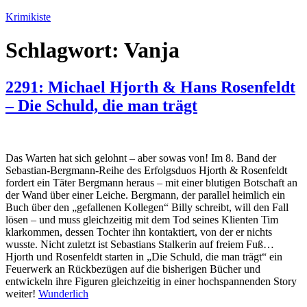
Zum
Krimikiste
Inhalt
springen
Schlagwort:
Vanja
2291: Michael Hjorth & Hans Rosenfeldt
– Die Schuld, die man trägt
Das Warten hat sich gelohnt – aber sowas von! Im 8. Band der
Sebastian-Bergmann-Reihe des Erfolgsduos Hjorth & Rosenfeldt
fordert ein Täter Bergmann heraus – mit einer blutigen Botschaft an
der Wand über einer Leiche. Bergmann, der parallel heimlich ein
Buch über den „gefallenen Kollegen“ Billy schreibt, will den Fall
lösen – und muss gleichzeitig mit dem Tod seines Klienten Tim
klarkommen, dessen Tochter ihn kontaktiert, von der er nichts
wusste. Nicht zuletzt ist Sebastians Stalkerin auf freiem Fuß…
Hjorth und Rosenfeldt starten in „Die Schuld, die man trägt“ ein
Feuerwerk an Rückbezügen auf die bisherigen Bücher und
entwickeln ihre Figuren gleichzeitig in einer hochspannenden Story
weiter!
Wunderlich