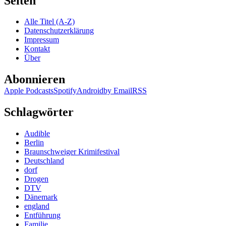
Seiten
&
Rosenfe
Alle Titel (A-Z)
–
Datenschutzerklärung
Die
Impressum
Mensch
Kontakt
die
Über
es
nicht
Abonnieren
verdien
(Print)
Apple Podcasts
Spotify
Android
by Email
RSS
Schlagwörter
Audible
Berlin
Braunschweiger Krimifestival
Deutschland
dorf
Drogen
DTV
Dänemark
england
Entführung
Familie