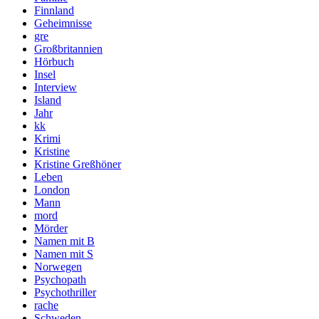
Finnland
Geheimnisse
gre
Großbritannien
Hörbuch
Insel
Interview
Island
Jahr
kk
Krimi
Kristine
Kristine Greßhöner
Leben
London
Mann
mord
Mörder
Namen mit B
Namen mit S
Norwegen
Psychopath
Psychothriller
rache
Schweden