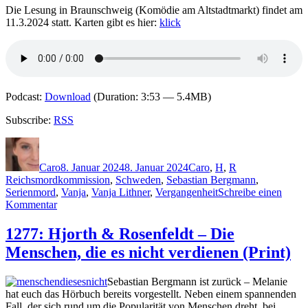
Die Lesung in Braunschweig (Komödie am Altstadtmarkt) findet am
11.3.2024 statt. Karten gibt es hier:
klick
Podcast:
Download
(Duration: 3:53 — 5.4MB)
Subscribe:
RSS
Autor
Veröffentlicht
Kategorien
Schlagwörter
am
Caro
8. Januar 2024
8. Januar 2024
Caro
,
H
,
R
Reichsmordkommission
,
Schweden
,
Sebastian Bergmann
,
Serienmord
,
Vanja
,
Vanja Lithner
,
Vergangenheit
Schreibe einen
zu
Kommentar
2291:
Michael
1277: Hjorth & Rosenfeldt – Die
Hjorth
Menschen, die es nicht verdienen (Print)
&
Hans
Rosenfeldt
Sebastian Bergmann ist zurück – Melanie
–
hat euch das Hörbuch bereits vorgestellt. Neben einem spannenden
Die
Fall, der sich rund um die Popularität von Menschen dreht, bei