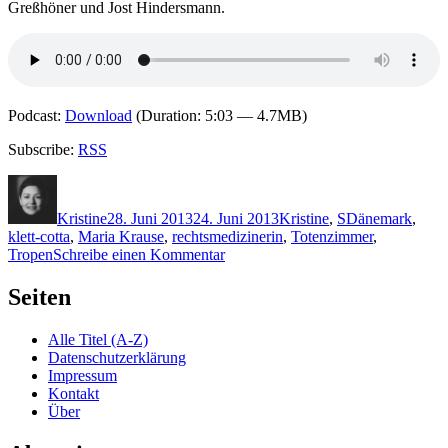
Greßhöner und Jost Hindersmann.
Podcast:
Download
(Duration: 5:03 — 4.7MB)
Subscribe:
RSS
Autor
Veröffentlicht
Kategorien
Schlagwörter
am
Kristine
28. Juni 2013
24. Juni 2013
Kristine
,
S
Dänemark
,
klett-cotta
,
Maria Krause
,
rechtsmedizinerin
,
Totenzimmer
,
zu
Tropen
Schreibe einen Kommentar
966:
Susanne
Seiten
Staun
–
Alle Titel (A-Z)
Totenzimmer
Datenschutzerklärung
Impressum
Kontakt
Über