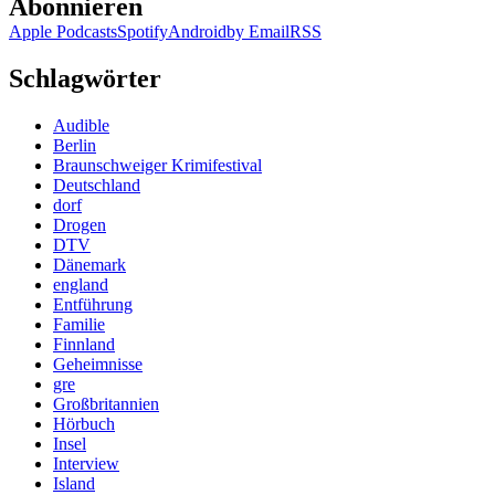
Abonnieren
Apple Podcasts
Spotify
Android
by Email
RSS
Schlagwörter
Audible
Berlin
Braunschweiger Krimifestival
Deutschland
dorf
Drogen
DTV
Dänemark
england
Entführung
Familie
Finnland
Geheimnisse
gre
Großbritannien
Hörbuch
Insel
Interview
Island