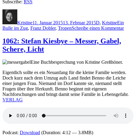
Subscribe:
RSS
Autor
Veröffentlicht
Kategorien
Schlagwör
am
Kristine
11. Januar 2015
13. Februar 2015
D
,
Kristine
Ein
zu
Bulle im Zug
,
Franz Dobler
,
Tropen
Schreibe einen Kommentar
1141:
Franz
1062: Stefan Kiesbye – Messer, Gabel,
Doble
Schere, Licht
–
Ein
Bulle
Eine Buchbesprechung von Kristine Greßhöner.
im
Zug
Eigentlich sollte es ein Neuanfang für die kleine Familie werden.
Doch kurz nach dem Umzug aufs Land findet Benno die Leiche
einer jungen Frau. Niemand im Dorf kannte sie, niemand stellt
Fragen über ihre Herkunft. Benno beginnt mit eigenen
Nachforschungen und bringt damit seine Familie in Lebensgefahr.
VERLAG
Podcast:
Download
(Duration: 4:12 — 3.8MB)