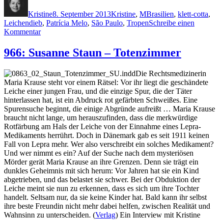
am
Kristine
8. September 2013
Kristine
,
M
Brasilien
,
klett-cotta
,
Leichendieb
,
Patrícia Melo
,
São Paulo
,
Tropen
Schreibe einen
zu
Kommentar
998:
Patrícia
966: Susanne Staun – Totenzimmer
Melo
–
Die Rechtsmedizinerin
Leichendieb
Maria Krause steht vor einem Rätsel: Vor ihr liegt die geschändete
Leiche einer jungen Frau, und die einzige Spur, die der Täter
hinterlassen hat, ist ein Abdruck rot gefärbten Schweißes. Eine
Spurensuche beginnt, die einige Abgründe aufreißt … Maria Krause
braucht nicht lange, um herauszufinden, dass die merkwürdige
Rotfärbung am Hals der Leiche von der Einnahme eines Lepra-
Medikaments herrührt. Doch in Dänemark gab es seit 1911 keinen
Fall von Lepra mehr. Wer also verschreibt ein solches Medikament?
Und wer nimmt es ein? Auf der Suche nach dem mysteriösen
Mörder gerät Maria Krause an ihre Grenzen. Denn sie trägt ein
dunkles Geheimnis mit sich herum: Vor Jahren hat sie ein Kind
abgetrieben, und das belastet sie schwer. Bei der Obduktion der
Leiche meint sie nun zu erkennen, dass es sich um ihre Tochter
handelt. Seltsam nur, da sie keine Kinder hat. Bald kann ihr selbst
ihre beste Freundin nicht mehr dabei helfen, zwischen Realität und
Wahnsinn zu unterscheiden. (
Verlag
) Ein Interview mit Kristine