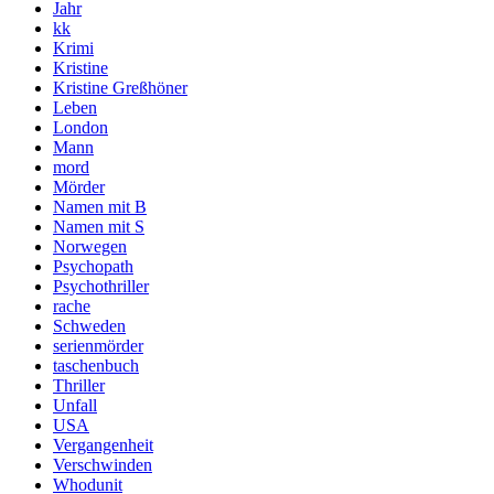
Jahr
kk
Krimi
Kristine
Kristine Greßhöner
Leben
London
Mann
mord
Mörder
Namen mit B
Namen mit S
Norwegen
Psychopath
Psychothriller
rache
Schweden
serienmörder
taschenbuch
Thriller
Unfall
USA
Vergangenheit
Verschwinden
Whodunit