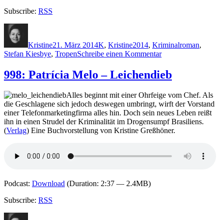
Subscribe:
RSS
Autor
Veröffentlicht
Kategorien
Schlagwörter
am
Kristine
21. März 2014
K
,
Kristine
2014
,
Kriminalroman
,
zu
Stefan Kiesbye
,
Tropen
Schreibe einen Kommentar
1062:
Stefan
998: Patrícia Melo – Leichendieb
Kiesbye
–
Alles beginnt mit einer Ohrfeige vom Chef. Als
Messer,
die Geschlagene sich jedoch deswegen umbringt, wirft der Vorstand
Gabel,
einer Telefonmarketingfirma alles hin. Doch sein neues Leben reißt
Schere,
ihn in einen Strudel der Kriminalität im Drogensumpf Brasiliens.
Licht
(
Verlag
) Eine Buchvorstellung von Kristine Greßhöner.
Podcast:
Download
(Duration: 2:37 — 2.4MB)
Subscribe:
RSS
Autor
Veröffentlicht
Kategorien
Schlagwörter