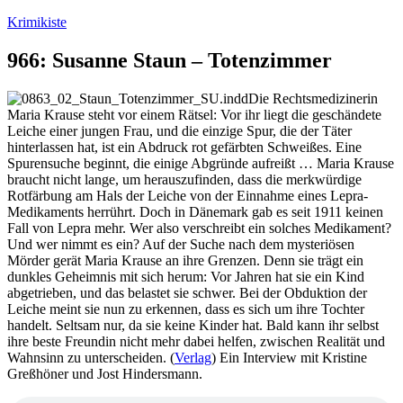
Zum
Krimikiste
Inhalt
springen
966: Susanne Staun – Totenzimmer
Die Rechtsmedizinerin
Maria Krause steht vor einem Rätsel: Vor ihr liegt die geschändete
Leiche einer jungen Frau, und die einzige Spur, die der Täter
hinterlassen hat, ist ein Abdruck rot gefärbten Schweißes. Eine
Spurensuche beginnt, die einige Abgründe aufreißt … Maria Krause
braucht nicht lange, um herauszufinden, dass die merkwürdige
Rotfärbung am Hals der Leiche von der Einnahme eines Lepra-
Medikaments herrührt. Doch in Dänemark gab es seit 1911 keinen
Fall von Lepra mehr. Wer also verschreibt ein solches Medikament?
Und wer nimmt es ein? Auf der Suche nach dem mysteriösen
Mörder gerät Maria Krause an ihre Grenzen. Denn sie trägt ein
dunkles Geheimnis mit sich herum: Vor Jahren hat sie ein Kind
abgetrieben, und das belastet sie schwer. Bei der Obduktion der
Leiche meint sie nun zu erkennen, dass es sich um ihre Tochter
handelt. Seltsam nur, da sie keine Kinder hat. Bald kann ihr selbst
ihre beste Freundin nicht mehr dabei helfen, zwischen Realität und
Wahnsinn zu unterscheiden. (
Verlag
) Ein Interview mit Kristine
Greßhöner und Jost Hindersmann.