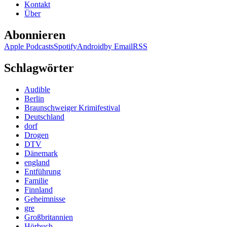
Kontakt
Über
Abonnieren
Apple Podcasts
Spotify
Android
by Email
RSS
Schlagwörter
Audible
Berlin
Braunschweiger Krimifestival
Deutschland
dorf
Drogen
DTV
Dänemark
england
Entführung
Familie
Finnland
Geheimnisse
gre
Großbritannien
Hörbuch