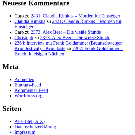
Neueste Kommentare
Caro
zu
2431: Claudia Rimkus – Morden für Einsteiger
Claudia Rimkus
zu
2431: Claudia Rimkus – Morden für
Einsteiger
Caro
zu
2373: Alex Beer – Die weiße Stunde
Christoph
zu
2373: Alex Beer – Die weiße Stunde
2364: Interview mit Frank Goldammer (Braunschweiger
Krimifestival) – Krimikiste
zu
2267: Frank Goldammer –
Bruch. In eisigen Nächten
Meta
Anmelden
Eintrags-Feed
Kommentar-Feed
WordPress.org
Seiten
Alle Titel (A-Z)
Datenschutzerklärung
Impressum