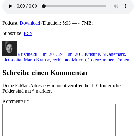
Podcast:
Download
(Duration: 5:03 — 4.7MB)
Subscribe:
RSS
Autor
Veröffentlicht
Kategorien
Schlagwörter
am
Kristine
28. Juni 2013
24. Juni 2013
Kristine
,
S
Dänemark
,
klett-cotta
,
Maria Krause
,
rechtsmedizinerin
,
Totenzimmer
,
Tropen
Schreibe einen Kommentar
Deine E-Mail-Adresse wird nicht veröffentlicht.
Erforderliche
Felder sind mit
*
markiert
Kommentar
*