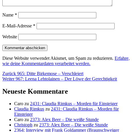
Name
*
E-Mail-Adresse
*
Website
Diese Website verwendet Akismet, um Spam zu reduzieren.
Erfahre,
wie deine Kommentardaten verarbeitet werden.
Beitragsnavigation
Vorheriger
Zurück
965: Ditte Birkemose – Verschleiert
Nächster
Beitrag:
Weiter
967: Leena Lehtolainen – Der Löwe der Gerechtigkeit
Beitrag:
Neueste Kommentare
Caro
zu
2431: Claudia Rimkus – Morden für Einsteiger
Claudia Rimkus
zu
2431: Claudia Rimkus – Morden für
Einsteiger
Caro
zu
2373: Alex Beer – Die weiße Stunde
Christoph
zu
2373: Alex Beer – Die weiße Stunde
2364: Interview mit Frank Goldammer (Braunschweiger