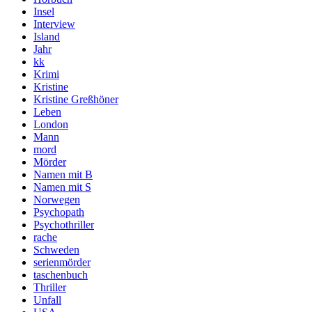
Insel
Interview
Island
Jahr
kk
Krimi
Kristine
Kristine Greßhöner
Leben
London
Mann
mord
Mörder
Namen mit B
Namen mit S
Norwegen
Psychopath
Psychothriller
rache
Schweden
serienmörder
taschenbuch
Thriller
Unfall