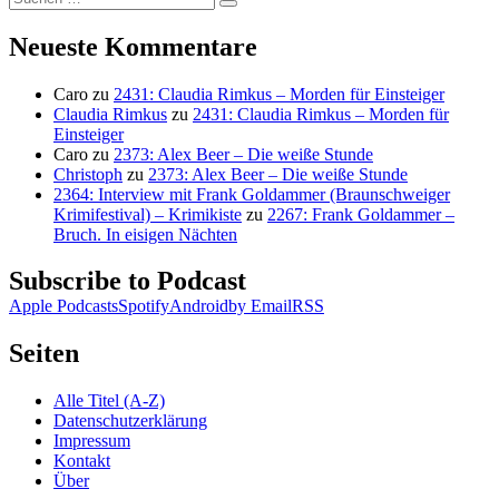
Suchen
nach:
Neueste Kommentare
Caro
zu
2431: Claudia Rimkus – Morden für Einsteiger
Claudia Rimkus
zu
2431: Claudia Rimkus – Morden für
Einsteiger
Caro
zu
2373: Alex Beer – Die weiße Stunde
Christoph
zu
2373: Alex Beer – Die weiße Stunde
2364: Interview mit Frank Goldammer (Braunschweiger
Krimifestival) – Krimikiste
zu
2267: Frank Goldammer –
Bruch. In eisigen Nächten
Subscribe to Podcast
Apple Podcasts
Spotify
Android
by Email
RSS
Seiten
Alle Titel (A-Z)
Datenschutzerklärung
Impressum
Kontakt
Über