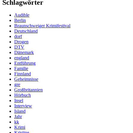
Schlagwörter
Audible
Berlin
Braunschweiger Krimifestival
Deutschland
dorf
Drogen
DTV
Dänemark
england
Entführung
Familie
Finnland
Geheimnisse
gre
Großbritannien
Hörbuch
Insel
Interview
Island
Jahr
kk
Krimi
Kristine