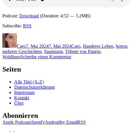
Podcast:
Download
(Duration: 4:52 — 5.2MB)
Subscribe:
RSS
Autor
Veröffentlicht
Kategorien
Schlagwörter
am
Caro
7. Mai 2024
7. Mai 2024
Caro
,
H
anderes Leben
,
horror
,
mehrere Geschichten
,
Spannung
,
Tribute von Panem
,
zu
Waldhaus
Schreibe einen Kommentar
2322:
Christina
Seiten
Henry
–
Alle Titel (A-Z)
Böse
Datenschutzerklärung
Mädchen
Impressum
sterben
Kontakt
nicht
Über
Abonnieren
Apple Podcasts
Spotify
Android
by Email
RSS